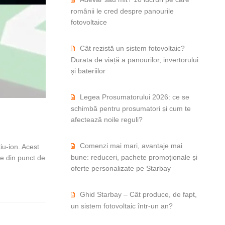
românii le cred despre panourile
fotovoltaice
Cât rezistă un sistem fotovoltaic?
Durata de viață a panourilor, invertorului
și bateriilor
Legea Prosumatorului 2026: ce se
schimbă pentru prosumatori și cum te
afectează noile reguli?
Comenzi mai mari, avantaje mai
tiu-ion. Acest
bune: reduceri, pachete promoționale și
ele din punct de
oferte personalizate pe Starbay
e ce sunt cele mai bune
Ghid Starbay – Cât produce, de fapt,
un sistem fotovoltaic într-un an?