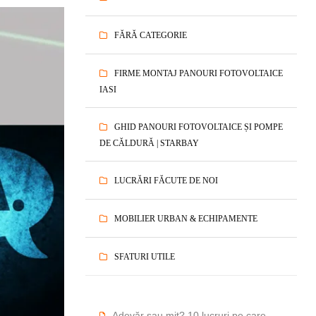
FĂRĂ CATEGORIE
FIRME MONTAJ PANOURI FOTOVOLTAICE
IASI
GHID PANOURI FOTOVOLTAICE ȘI POMPE
DE CĂLDURĂ | STARBAY
LUCRĂRI FĂCUTE DE NOI
MOBILIER URBAN & ECHIPAMENTE
SFATURI UTILE
Adevăr sau mit? 10 lucruri pe care