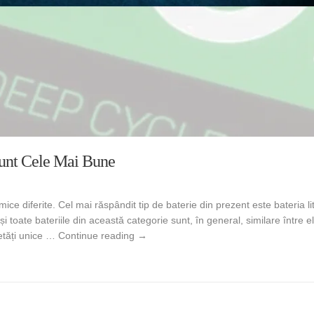
Sunt Cele Mai Bune
mice diferite. Cel mai răspândit tip de baterie din prezent este bateria li
eși toate bateriile din această categorie sunt, în general, similare între 
Bateriile LifePo4 – ce sunt acestea și d
rietăți unice …
Continue reading
→