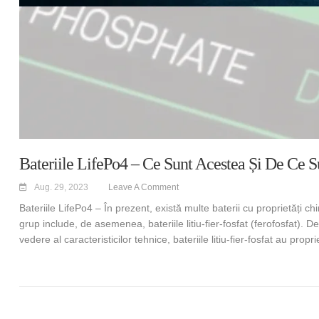
Bateriile LifePo4 – Ce Sunt Acestea Și De Ce 
Aug. 29, 2023
Leave A Comment
Bateriile LifePo4 – În prezent, există multe baterii cu proprietăți chi
grup include, de asemenea, bateriile litiu-fier-fosfat (ferofosfat). D
vedere al caracteristicilor tehnice, bateriile litiu-fier-fosfat au prop