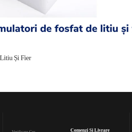
itiu Și Fier
Comenzi Si Livrare
Verificare Cos