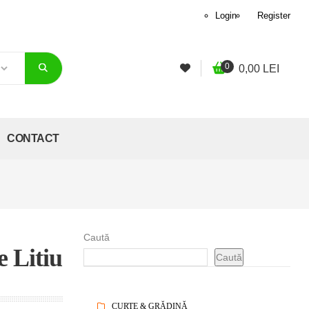
Login
Register
0
0,00
LEI
CONTACT
Caută
e Litiu
Caută
CURTE & GRĂDINĂ