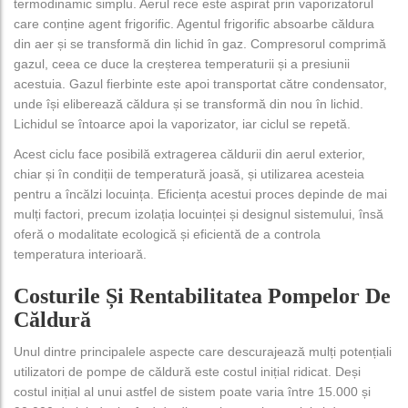
termodinamic simplu. Aerul rece este aspirat prin vaporizatorul
care conține agent frigorific. Agentul frigorific absoarbe căldura
din aer și se transformă din lichid în gaz. Compresorul comprimă
gazul, ceea ce duce la creșterea temperaturii și a presiunii
acestuia. Gazul fierbinte este apoi transportat către condensator,
unde își eliberează căldura și se transformă din nou în lichid.
Lichidul se întoarce apoi la vaporizator, iar ciclul se repetă.
Acest ciclu face posibilă extragerea căldurii din aerul exterior,
chiar și în condiții de temperatură joasă, și utilizarea acesteia
pentru a încălzi locuința. Eficiența acestui proces depinde de mai
mulți factori, precum izolația locuinței și designul sistemului, însă
oferă o modalitate ecologică și eficientă de a controla
temperatura interioară.
Costurile Și Rentabilitatea Pompelor De
Căldură
Unul dintre principalele aspecte care descurajează mulți potențiali
utilizatori de pompe de căldură este costul inițial ridicat. Deși
costul inițial al unui astfel de sistem poate varia între 15.000 și