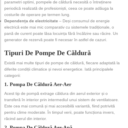
parametri optimi, pompele de căldură necesită o întreținere
periodică realizată de profesioniști, ceea ce poate adăuga la
costurile de operare pe termen lung.
Dependența de electricitate
– Deși consumul de energie
electrică este mai mic comparativ cu sistemele tradiționale, o
pană de curent poate lăsa locuința fără încălzire sau răcire. Un
generator de rezervă poate fi necesar în astfel de cazuri.
Tipuri De Pompe De Căldură
Există mai multe tipuri de pompe de căldură, fiecare adaptată la
diferite condiții climatice și nevoi energetice. Iată principalele
categorii:
1. Pompa De Căldură Aer-Aer
Acest tip de pompă extrage căldura din aerul exterior și o
transferă în interior prin intermediul unui sistem de ventilatoare.
Este cea mai comună și mai accesibilă variantă, fiind potrivită
pentru clime moderate. În timpul verii, poate funcționa invers,
răcind aerul din interior.
2. Pompa De Căldură Aer-Apă