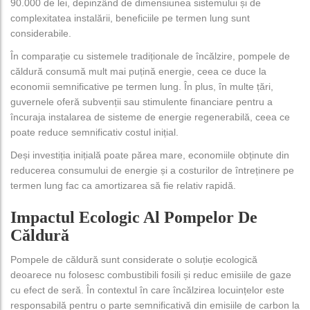
90.000 de lei, depinzând de dimensiunea sistemului și de
complexitatea instalării, beneficiile pe termen lung sunt
considerabile.
În comparație cu sistemele tradiționale de încălzire, pompele de
căldură consumă mult mai puțină energie, ceea ce duce la
economii semnificative pe termen lung. În plus, în multe țări,
guvernele oferă subvenții sau stimulente financiare pentru a
încuraja instalarea de sisteme de energie regenerabilă, ceea ce
poate reduce semnificativ costul inițial.
Deși investiția inițială poate părea mare, economiile obținute din
reducerea consumului de energie și a costurilor de întreținere pe
termen lung fac ca amortizarea să fie relativ rapidă.
Impactul Ecologic Al Pompelor De
Căldură
Pompele de căldură sunt considerate o soluție ecologică
deoarece nu folosesc combustibili fosili și reduc emisiile de gaze
cu efect de seră. În contextul în care încălzirea locuințelor este
responsabilă pentru o parte semnificativă din emisiile de carbon la