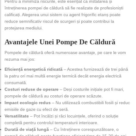
Pentru a minimiza riscurile, este esențial ca instalarea și
întreținerea pompei de căldură să fie realizate de profesioniști
calificați. Alegerea unui sistem cu agent frigorific etanș poate
reduce semnificativ riscul de scurgeri și poate contribui la
protejarea mediului.
Avantajele Unei Pompe De Căldură
Pompele de căldură oferă numeroase avantaje, pe care le vom
rezuma mai jos:
Eficiență energetică ridicată
– Acestea furnizează de trei până
la patru ori mai multă energie termică decât energia electrică
consumată.
Costuri reduse de operare
– Deși costurile inițiale pot fi mari,
pompele de căldură au costuri de operare scăzute.
Impact ecologic redus
– Nu utilizează combustibili fosili și reduc
emisiile de gaze cu efect de seră.
Versatilitate
– Pot încălzi și răci locuințele, oferind o soluție
completă pentru controlul temperaturii interioare.
Durată de viață lungă
– Cu întreținere corespunzătoare, o
pompă de căldură poate funcționa eficient timp de 15-20 de ani.