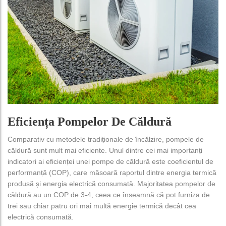
Eficiența Pompelor De Căldură
Comparativ cu metodele tradiționale de încălzire, pompele de
căldură sunt mult mai eficiente. Unul dintre cei mai importanți
indicatori ai eficienței unei pompe de căldură este coeficientul de
performanță (COP), care măsoară raportul dintre energia termică
produsă și energia electrică consumată. Majoritatea pompelor de
căldură au un COP de 3-4, ceea ce înseamnă că pot furniza de
trei sau chiar patru ori mai multă energie termică decât cea
electrică consumată.