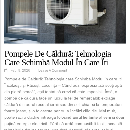
Pompele De Căldură: Tehnologia
Care Schimbă Modul În Care Îți
Încălzești Și Răcești Locuința
Feb. 9, 2026
Leave A Comment
Pompele de Căldură: Tehnologia care Schimbă Modul în care Îți
Încălzești și Răcești Locuința – Când auzi expresia „să scoți apă
din piatră seacă”, ești tentat să crezi că este imposibil. Însă, o
pompă de căldură face un lucru la fel de remarcabil: extrage
căldură din aerul rece al iernii sau din sol, chiar și la temperaturi
foarte joase, și o folosește pentru a încălzi clădirile. Mai mult,
poate răci o clădire întreagă folosind aerul fierbinte al verii și doar
puțină energie electrică. Fără să ardă combustibili fosili, această
tehnologie devine tot mai populară datorită eficienței sale și