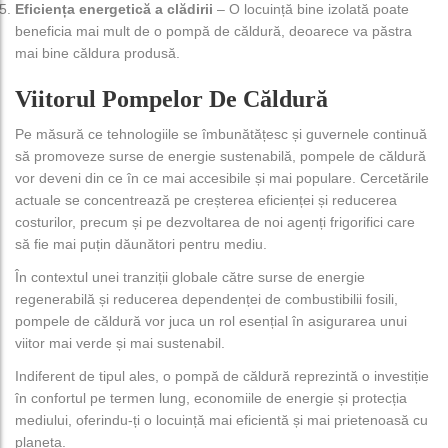
Eficiența energetică a clădirii
– O locuință bine izolată poate
beneficia mai mult de o pompă de căldură, deoarece va păstra
mai bine căldura produsă.
Viitorul Pompelor De Căldură
Pe măsură ce tehnologiile se îmbunătățesc și guvernele continuă
să promoveze surse de energie sustenabilă, pompele de căldură
vor deveni din ce în ce mai accesibile și mai populare. Cercetările
actuale se concentrează pe creșterea eficienței și reducerea
costurilor, precum și pe dezvoltarea de noi agenți frigorifici care
să fie mai puțin dăunători pentru mediu.
În contextul unei tranziții globale către surse de energie
regenerabilă și reducerea dependenței de combustibilii fosili,
pompele de căldură vor juca un rol esențial în asigurarea unui
viitor mai verde și mai sustenabil.
Indiferent de tipul ales, o pompă de căldură reprezintă o investiție
în confortul pe termen lung, economiile de energie și protecția
mediului, oferindu-ți o locuință mai eficientă și mai prietenoasă cu
planeta.