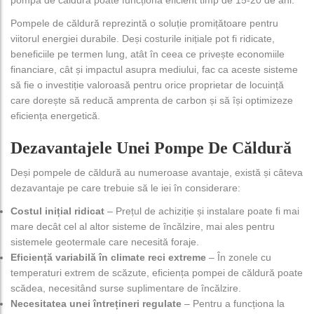
Pompele de căldură reprezintă o soluție promițătoare pentru
viitorul energiei durabile. Deși costurile inițiale pot fi ridicate,
beneficiile pe termen lung, atât în ceea ce privește economiile
financiare, cât și impactul asupra mediului, fac ca aceste sisteme
să fie o investiție valoroasă pentru orice proprietar de locuință
care dorește să reducă amprenta de carbon și să își optimizeze
eficiența energetică.
Dezavantajele Unei Pompe De Căldură
Deși pompele de căldură au numeroase avantaje, există și câteva
dezavantaje pe care trebuie să le iei în considerare:
Costul inițial ridicat
– Prețul de achiziție și instalare poate fi mai
mare decât cel al altor sisteme de încălzire, mai ales pentru
sistemele geotermale care necesită foraje.
Eficiență variabilă în climate reci extreme
– În zonele cu
temperaturi extrem de scăzute, eficiența pompei de căldură poate
scădea, necesitând surse suplimentare de încălzire.
Necesitatea unei întrețineri regulate
– Pentru a funcționa la