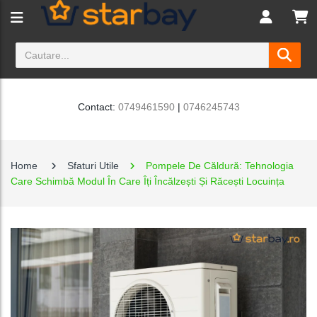
Contact:
0749461590
|
0746245743
Home
Sfaturi Utile
Pompele De Căldură: Tehnologia
Care Schimbă Modul În Care Îți Încălzești Și Răcești Locuința