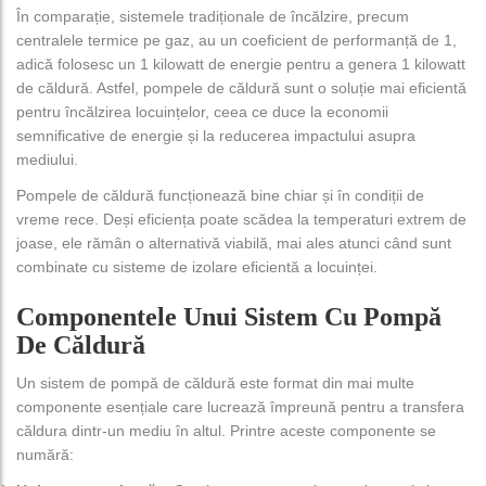
În comparație, sistemele tradiționale de încălzire, precum
centralele termice pe gaz, au un coeficient de performanță de 1,
adică folosesc un 1 kilowatt de energie pentru a genera 1 kilowatt
de căldură. Astfel, pompele de căldură sunt o soluție mai eficientă
pentru încălzirea locuințelor, ceea ce duce la economii
semnificative de energie și la reducerea impactului asupra
mediului.
Pompele de căldură funcționează bine chiar și în condiții de
vreme rece. Deși eficiența poate scădea la temperaturi extrem de
joase, ele rămân o alternativă viabilă, mai ales atunci când sunt
combinate cu sisteme de izolare eficientă a locuinței.
Componentele Unui Sistem Cu Pompă
De Căldură
Un sistem de pompă de căldură este format din mai multe
componente esențiale care lucrează împreună pentru a transfera
căldura dintr-un mediu în altul. Printre aceste componente se
numără: