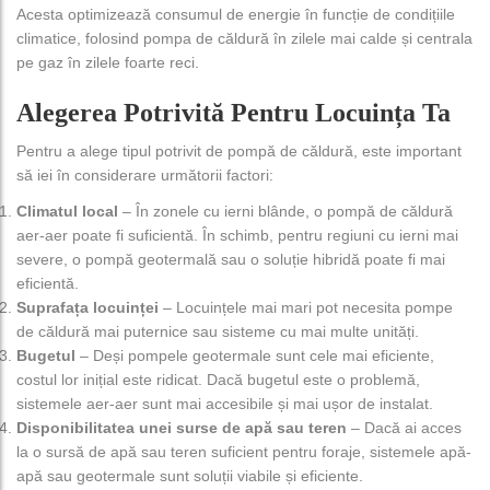
Acesta optimizează consumul de energie în funcție de condițiile
climatice, folosind pompa de căldură în zilele mai calde și centrala
pe gaz în zilele foarte reci.
Alegerea Potrivită Pentru Locuința Ta
Pentru a alege tipul potrivit de pompă de căldură, este important
să iei în considerare următorii factori:
Climatul local
– În zonele cu ierni blânde, o pompă de căldură
aer-aer poate fi suficientă. În schimb, pentru regiuni cu ierni mai
severe, o pompă geotermală sau o soluție hibridă poate fi mai
eficientă.
Suprafața locuinței
– Locuințele mai mari pot necesita pompe
de căldură mai puternice sau sisteme cu mai multe unități.
Bugetul
– Deși pompele geotermale sunt cele mai eficiente,
costul lor inițial este ridicat. Dacă bugetul este o problemă,
sistemele aer-aer sunt mai accesibile și mai ușor de instalat.
Disponibilitatea unei surse de apă sau teren
– Dacă ai acces
la o sursă de apă sau teren suficient pentru foraje, sistemele apă-
apă sau geotermale sunt soluții viabile și eficiente.