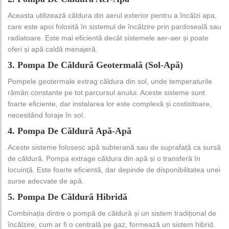
Aceasta utilizează căldura din aerul exterior pentru a încălzi apa,
care este apoi folosită în sistemul de încălzire prin pardoseală sau
radiatoare. Este mai eficientă decât sistemele aer-aer și poate
oferi și apă caldă menajeră.
3. Pompa De Căldură Geotermală (sol-Apă)
Pompele geotermale extrag căldura din sol, unde temperaturile
rămân constante pe tot parcursul anului. Aceste sisteme sunt
foarte eficiente, dar instalarea lor este complexă și costisitoare,
necesitând foraje în sol.
4. Pompa De Căldură Apă-Apă
Aceste sisteme folosesc apă subterană sau de suprafață ca sursă
de căldură. Pompa extrage căldura din apă și o transferă în
locuință. Este foarte eficientă, dar depinde de disponibilitatea unei
surse adecvate de apă.
5. Pompa De Căldură Hibridă
Combinația dintre o pompă de căldură și un sistem tradițional de
încălzire, cum ar fi o centrală pe gaz, formează un sistem hibrid.