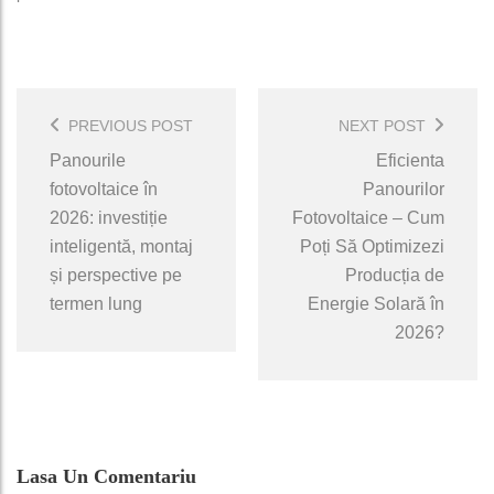
Post
Navigation
PREVIOUS POST
NEXT POST
Panourile
Eficienta
fotovoltaice în
Panourilor
2026: investiție
Fotovoltaice – Cum
inteligentă, montaj
Poți Să Optimizezi
și perspective pe
Producția de
termen lung
Energie Solară în
2026?
Lasa Un Comentariu