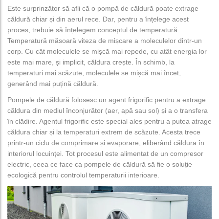
Este surprinzător să afli că o pompă de căldură poate extrage
căldură chiar și din aerul rece. Dar, pentru a înțelege acest
proces, trebuie să înțelegem conceptul de temperatură.
Temperatură măsoară viteza de mișcare a moleculelor dintr-un
corp. Cu cât moleculele se mișcă mai repede, cu atât energia lor
este mai mare, și implicit, căldura crește. În schimb, la
temperaturi mai scăzute, moleculele se mișcă mai încet,
generând mai puțină căldură.
Pompele de căldură folosesc un agent frigorific pentru a extrage
căldura din mediul înconjurător (aer, apă sau sol) și a o transfera
în clădire. Agentul frigorific este special ales pentru a putea atrage
căldura chiar și la temperaturi extrem de scăzute. Acesta trece
printr-un ciclu de comprimare și evaporare, eliberând căldura în
interiorul locuinței. Tot procesul este alimentat de un compresor
electric, ceea ce face ca pompele de căldură să fie o soluție
ecologică pentru controlul temperaturii interioare.