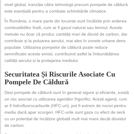
nivel global, tranziția către tehnologii precum pompele de căldură
este esențială pentru a combate schimbările climatice.
În România, o mare parte din locuințe sunt încălzite prin arderea
combustibililor fosili, cum ar fi gazul natural sau lemnul. Aceste
metode nu doar că produc cantități mari de dioxid de carbon, dar
contribuie și la poluarea aerului, mai ales în zonele urbane dens
populate. Utilizarea pompelor de căldură poate reduce
semnificativ aceste emisii, contribuind astfel la îmbunătățirea
calității aerului și la protejarea mediului.
Securitatea Și Riscurile Asociate Cu
Pompele De Căldură
Deși pompele de căldură sunt în general sigure și eficiente, există
un risc asociat cu utilizarea agenților frigorifici. Acești agenți, cum
ar fi hidrofluorocarburile (HFC-uri), pot fi extrem de nocivi pentru
mediu dacă apar scurgeri. HFC-urile sunt gaze cu efect de seră
cu un potențial de încălzire globală mult mai mare decât dioxidul
de carbon.