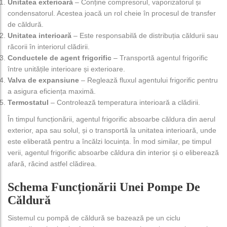
Unitatea exterioară
– Conține compresorul, vaporizatorul și
condensatorul. Acestea joacă un rol cheie în procesul de transfer
de căldură.
Unitatea interioară
– Este responsabilă de distribuția căldurii sau
răcorii în interiorul clădirii.
Conductele de agent frigorific
– Transportă agentul frigorific
între unitățile interioare și exterioare.
Valva de expansiune
– Reglează fluxul agentului frigorific pentru
a asigura eficiența maximă.
Termostatul
– Controlează temperatura interioară a clădirii.
În timpul funcționării, agentul frigorific absoarbe căldura din aerul
exterior, apa sau solul, și o transportă la unitatea interioară, unde
este eliberată pentru a încălzi locuința. În mod similar, pe timpul
verii, agentul frigorific absoarbe căldura din interior și o eliberează
afară, răcind astfel clădirea.
Schema Funcționării Unei Pompe De
Căldură
Sistemul cu pompă de căldură se bazează pe un ciclu