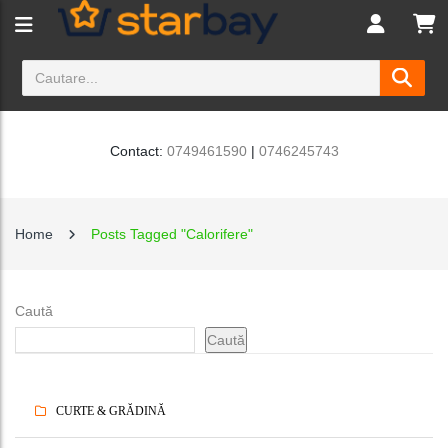
Contact:
0749461590
|
0746245743
Home
Posts Tagged "calorifere"
Caută
Caută
CURTE & GRĂDINĂ