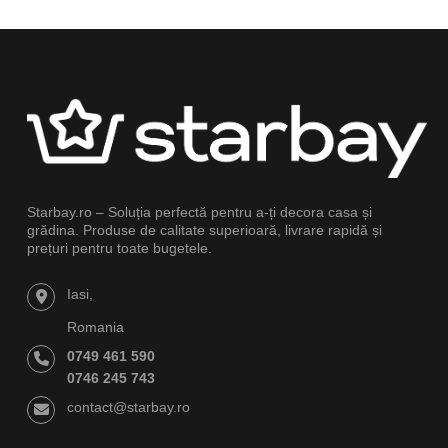
Starbay.ro – Soluția perfectă pentru a-ți decora casa și
grădina. Produse de calitate superioară, livrare rapidă și
prețuri pentru toate bugetele.
Iasi,
Romania
0749 461 590
0746 245 743
contact@starbay.ro