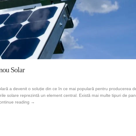
nou Solar
olară a devenit o soluție din ce în ce mai populară pentru producerea de 
rile solare reprezintă un element central. Există mai multe tipuri de pan
Avantajele și dezavantajele fiecărui tip de panou solar
ontinue reading
→