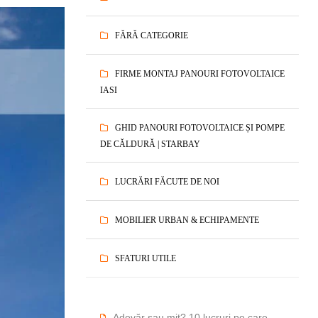
FĂRĂ CATEGORIE
FIRME MONTAJ PANOURI FOTOVOLTAICE
IASI
GHID PANOURI FOTOVOLTAICE ȘI POMPE
DE CĂLDURĂ | STARBAY
LUCRĂRI FĂCUTE DE NOI
MOBILIER URBAN & ECHIPAMENTE
SFATURI UTILE
Adevăr sau mit? 10 lucruri pe care