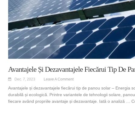
Avantajele Și Dezavantajele Fiecărui Tip De Pa
Dec. 7, 2023
Leave A Comment
Avantajele și dezavantajele fiecărui tip de panou solar – Energia s
durabilă și ecologică. Printre variantele de tehnologii solare, panou
fiecare având propriile avantaje și dezavantaje. Iată o analiză …
C