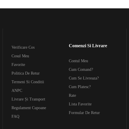
Comenzi Si Livrare
Verificare Cos
Cosul Meu
Contul Meu
Favorite
Cum Comand?
Politica De Retur
Cum Se Livreaza?
Termeni Si Conditii
Cum Platesc?
ANPC
Rate
Livrare Și Transport
Lista Favorite
Regulament Cupoane
Formular De Retur
FAQ