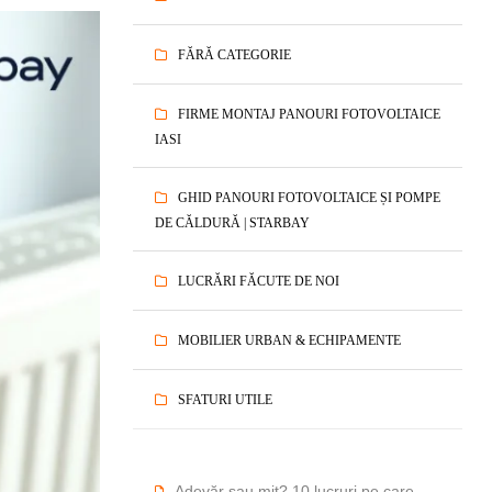
FĂRĂ CATEGORIE
FIRME MONTAJ PANOURI FOTOVOLTAICE
IASI
GHID PANOURI FOTOVOLTAICE ȘI POMPE
DE CĂLDURĂ | STARBAY
LUCRĂRI FĂCUTE DE NOI
MOBILIER URBAN & ECHIPAMENTE
SFATURI UTILE
Adevăr sau mit? 10 lucruri pe care