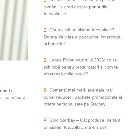
românii le cred despre panourile
fotovoltaice
Cât rezistă un sistem fotovoltaic?
Durata de viață a panourilor, invertorului
și bateriilor
Legea Prosumatorului 2026: ce se
schimbă pentru prosumatori și cum te
afectează noile reguli?
Comenzi mai mari, avantaje mai
ferind o
bune: reduceri, pachete promoționale și
 iar pe măsură
oferte personalizate pe Starbay
esorii
Ghid Starbay – Cât produce, de fapt,
un sistem fotovoltaic într-un an?