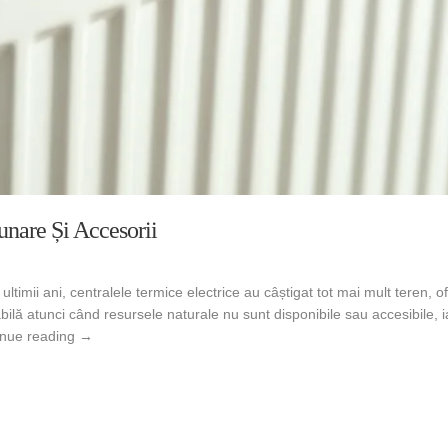
unare Și Accesorii
ltimii ani, centralele termice electrice au câștigat tot mai mult teren, o
bilă atunci când resursele naturale nu sunt disponibile sau accesibile,
Centrala Termică Electrică: Avantaje, Costuri Lunare și Acc
inue reading
→