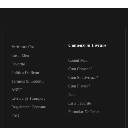
Comenzi Si Livrare
Verificare Cos
Cosul Meu
Contul Meu
Favorite
Cum Comand?
Politica De Retur
Cum Se Livreaza?
Termeni Si Conditii
Cum Platesc?
ANPC
Rate
Livrare Și Transport
Lista Favorite
Regulament Cupoane
Formular De Retur
FAQ