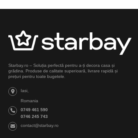
Starbay.ro – Soluția perfectă pentru a-ți decora casa și
grădina. Produse de calitate superioară, livrare rapidă și
prețuri pentru toate bugetele.
Iasi,
Romania
0749 461 590
0746 245 743
contact@starbay.ro