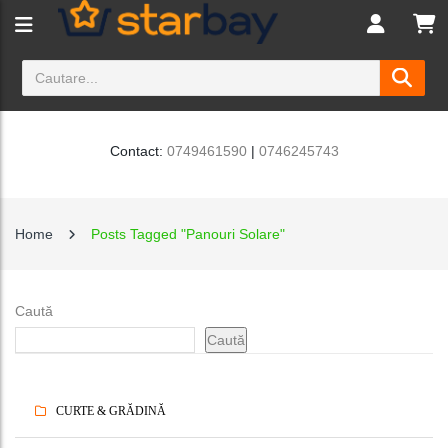
Contact:
0749461590
|
0746245743
Home
Posts Tagged "panouri Solare"
Caută
Caută
CURTE & GRĂDINĂ