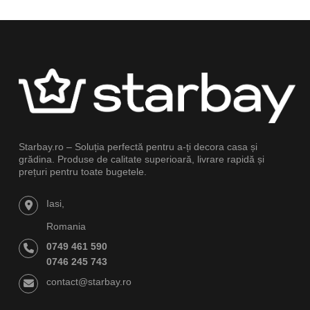
Starbay.ro – Soluția perfectă pentru a-ți decora casa și
grădina. Produse de calitate superioară, livrare rapidă și
prețuri pentru toate bugetele.
Iasi,
Romania
0749 461 590
0746 245 743
contact@starbay.ro