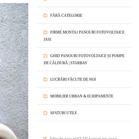
FĂRĂ CATEGORIE
FIRME MONTAJ PANOURI FOTOVOLTAICE
IASI
GHID PANOURI FOTOVOLTAICE ȘI POMPE
DE CĂLDURĂ | STARBAY
LUCRĂRI FĂCUTE DE NOI
MOBILIER URBAN & ECHIPAMENTE
SFATURI UTILE
Adevăr sau mit? 10 lucruri pe care