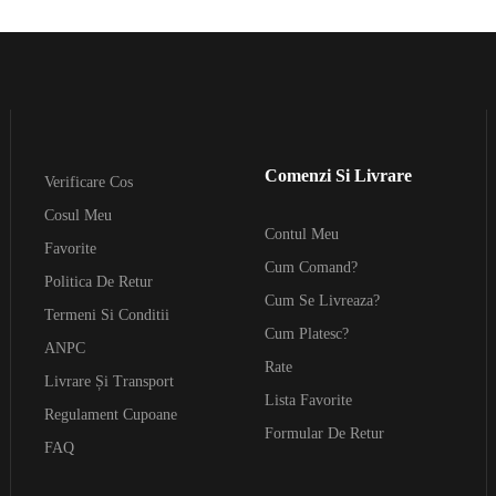
Comenzi Si Livrare
Verificare Cos
Cosul Meu
Contul Meu
Favorite
Cum Comand?
Politica De Retur
Cum Se Livreaza?
Termeni Si Conditii
Cum Platesc?
ANPC
Rate
Livrare Și Transport
Lista Favorite
Regulament Cupoane
Formular De Retur
FAQ