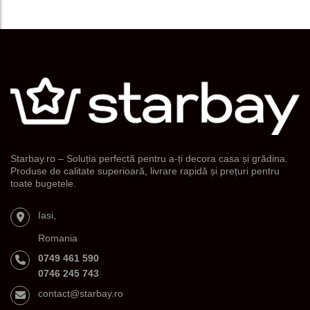
Starbay.ro – Soluția perfectă pentru a-ți decora casa și grădina.
Produse de calitate superioară, livrare rapidă și prețuri pentru
toate bugetele.
Iasi,
Romania
0749 461 590
0746 245 743
contact@starbay.ro