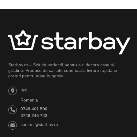
Starbay.ro – Soluția perfectă pentru a-ți decora casa și
grădina. Produse de calitate superioară, livrare rapidă și
prețuri pentru toate bugetele.
Iasi,
Romania
0749 461 590
0746 245 743
contact@starbay.ro