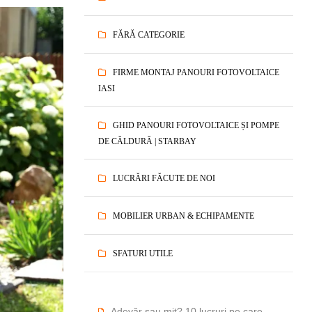
FĂRĂ CATEGORIE
FIRME MONTAJ PANOURI FOTOVOLTAICE
IASI
GHID PANOURI FOTOVOLTAICE ȘI POMPE
DE CĂLDURĂ | STARBAY
LUCRĂRI FĂCUTE DE NOI
MOBILIER URBAN & ECHIPAMENTE
SFATURI UTILE
Adevăr sau mit? 10 lucruri pe care