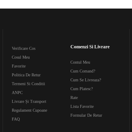
Comenzi Si Livrare
Verificare Cos
Cosul Meu
Contul Meu
Favorite
Cum Comand?
Politica De Retur
Cum Se Livreaza?
Termeni Si Conditii
Cum Platesc?
ANPC
Rate
Livrare Și Transport
Lista Favorite
Regulament Cupoane
Formular De Retur
FAQ