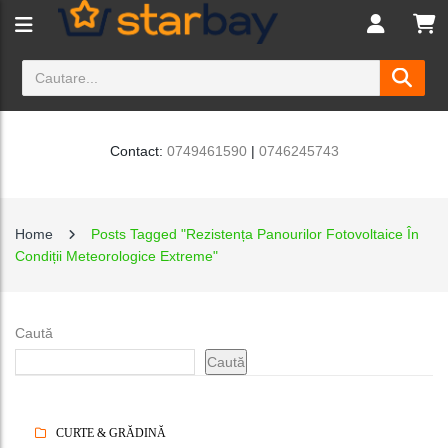
Contact:
0749461590
|
0746245743
Home
Posts Tagged "Rezistența Panourilor Fotovoltaice În
Condiții Meteorologice Extreme"
Caută
Caută
CURTE & GRĂDINĂ