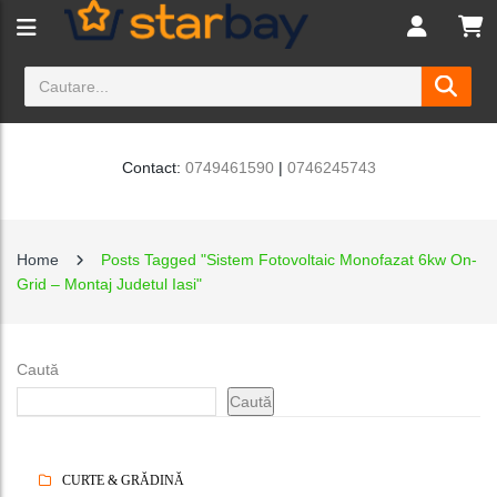
Contact:
0749461590
|
0746245743
Home
Posts Tagged "Sistem Fotovoltaic Monofazat 6kw On-
Grid – Montaj Judetul Iasi"
Caută
Caută
CURTE & GRĂDINĂ