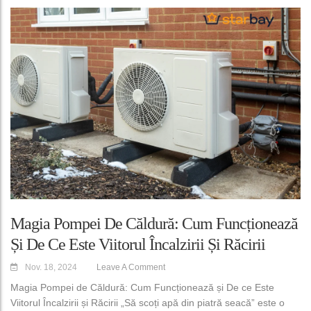
Magia Pompei De Căldură: Cum Funcționează
Și De Ce Este Viitorul Încalzirii Și Răcirii
Nov. 18, 2024
Leave A Comment
Magia Pompei de Căldură: Cum Funcționează și De ce Este
Viitorul Încalzirii și Răcirii „Să scoți apă din piatră seacă” este o