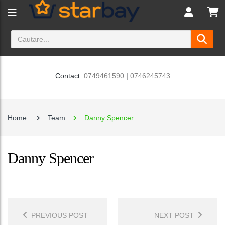
Contact:
0749461590
|
0746245743
Home
Team
Danny Spencer
Danny Spencer
Post
Navigation
PREVIOUS POST
NEXT POST