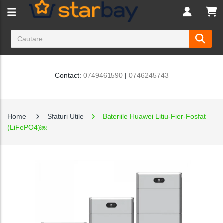
Contact:
0749461590
|
0746245743
Home
Sfaturi Utile
Bateriile Huawei Litiu-Fier-Fosfat
(LiFePO4)￼