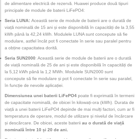
de alimentare electrică de rezervă. Huawei produce două tipuri
principale de module de baterii LiFePO4:
Seria LUNA:
Această serie de module de baterii are o durată de
viață nominală de 15 ani și este disponibilă în capacități de la 3,55
kWh până la 42,24 kWh. Modulele LUNA sunt concepute să fie
modulare, astfel încât pot fi conectate în serie sau paralel pentru
a obține capacitatea dorită.
Seria SUN2000
: Această serie de module de baterii are o durată
de viață nominală de 25 de ani și este disponibilă în capacități de
la 5,12 kWh până la 1,2 MWh. Modulele SUN2000 sunt
concepute să fie modulare și pot fi conectate în serie sau paralel,
în funcție de nevoile aplicației.
Dimensiunea unei baterii LiFePO4
poate fi exprimată în termeni
de capacitate nominală, de obicei în kilowați-ora (kWh). Durata de
viață a unei baterii LiFePO4 depinde de mai mulți factori, cum ar fi
temperatura de operare, modul de utilizare și nivelul de încărcare
și descărcare. De obicei, aceste baterii
au o durată de viață
nominală între 10 și 20 de ani.