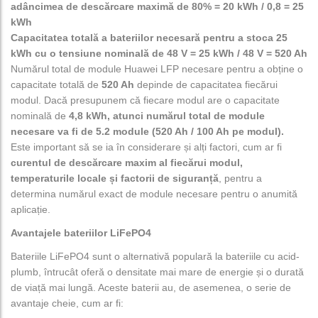
adâncimea de descărcare maximă de 80% = 20 kWh / 0,8 = 25
kWh
Capacitatea totală a bateriilor necesară pentru a stoca 25
kWh cu o tensiune nominală de 48 V = 25 kWh / 48 V = 520 Ah
Numărul total de module Huawei LFP necesare pentru a obține o
capacitate totală de
520 Ah
depinde de capacitatea fiecărui
modul. Dacă presupunem că fiecare modul are o capacitate
nominală de
4,8 kWh, atunci numărul total de module
necesare va fi de 5.2 module (520 Ah / 100 Ah pe modul).
Este important să se ia în considerare și alți factori, cum ar fi
curentul de descărcare maxim al fiecărui modul,
temperaturile locale și factorii de siguranță
, pentru a
determina numărul exact de module necesare pentru o anumită
aplicație.
Avantajele bateriilor LiFePO4
Bateriile LiFePO4 sunt o alternativă populară la bateriile cu acid-
plumb, întrucât oferă o densitate mai mare de energie și o durată
de viață mai lungă. Aceste baterii au, de asemenea, o serie de
avantaje cheie, cum ar fi: