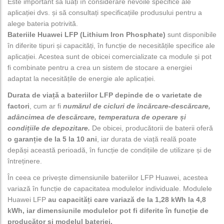
Este important să luați în considerare nevoile specifice ale
aplicației dvs. și să consultați specificațiile produsului pentru a
alege bateria potrivită.
Bateriile Huawei LFP (Lithium Iron Phosphate)
sunt disponibile
în diferite tipuri și capacități, în funcție de necesitățile specifice ale
aplicației. Acestea sunt de obicei comercializate ca module și pot
fi combinate pentru a crea un sistem de stocare a energiei
adaptat la necesitățile de energie ale aplicației.
Durata de viață a bateriilor LFP depinde de o varietate de
factori
, cum ar fi
numărul de cicluri de încărcare-descărcare,
adâncimea de descărcare, temperatura de operare și
condițiile de depozitare.
De obicei, producătorii de baterii oferă
o garanție de la 5 la 10 ani
, iar durata de viață reală poate
depăși această perioadă, în funcție de condițiile de utilizare și de
întreținere.
În ceea ce privește dimensiunile bateriilor LFP Huawei, acestea
variază în funcție de capacitatea modulelor individuale. Modulele
Huawei LFP
au capacități care variază de la 1,28 kWh la 4,8
kWh, iar dimensiunile modulelor pot fi diferite în funcție de
producător și modelul bateriei.