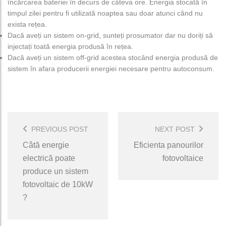
încărcarea bateriei în decurs de câteva ore. Energia stocată în
timpul zilei pentru fi utilizată noaptea sau doar atunci când nu
exista rețea.
Dacă aveți un sistem on-grid, sunteți prosumator dar nu doriți să
injectați toată energia produsă în rețea.
Dacă aveți un sistem off-grid acestea stocând energia produsă de
sistem în afara producerii energiei necesare pentru autoconsum.
Post
Navigation
PREVIOUS POST
NEXT POST
Câtă energie
Eficienta panourilor
electrică poate
fotovoltaice
produce un sistem
fotovoltaic de 10kW
?