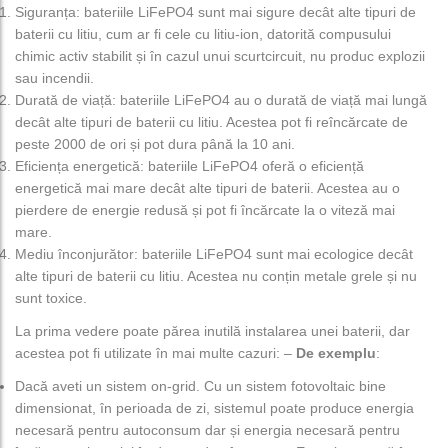
Siguranța: bateriile LiFePO4 sunt mai sigure decât alte tipuri de
baterii cu litiu, cum ar fi cele cu litiu-ion, datorită compusului
chimic activ stabilit și în cazul unui scurtcircuit, nu produc explozii
sau incendii.
Durată de viață: bateriile LiFePO4 au o durată de viață mai lungă
decât alte tipuri de baterii cu litiu. Acestea pot fi reîncărcate de
peste 2000 de ori și pot dura până la 10 ani.
Eficiența energetică: bateriile LiFePO4 oferă o eficiență
energetică mai mare decât alte tipuri de baterii. Acestea au o
pierdere de energie redusă și pot fi încărcate la o viteză mai
mare.
Mediu înconjurător: bateriile LiFePO4 sunt mai ecologice decât
alte tipuri de baterii cu litiu. Acestea nu conțin metale grele și nu
sunt toxice.
La prima vedere poate părea inutilă instalarea unei baterii, dar
acestea pot fi utilizate în mai multe cazuri: –
De exemplu
:
Dacă aveti un sistem on-grid. Cu un sistem fotovoltaic bine
dimensionat, în perioada de zi, sistemul poate produce energia
necesară pentru autoconsum dar și energia necesară pentru