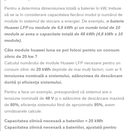
Pentru a determina dimensiunea totală a bateriei în kW, trebuie
să se ia în considerare capacitatea fiecărui modul și numărul de
module în sistemul de stocare a energiei. De exemplu,
o baterie
Huawei LFP cu module de 4,8 kWh și un număr total de 10
module ar avea o capacitate totală de 48 kWh (4,8 kWh x 10
module).
Câte module huawei luna se pot folosi pentru un consum
zilnic de 20 kw ?
Calculul numărului de module Huawei LFP necesare pentru un
consum zilnic de
20 kWh
depinde de mai mulți factori, cum ar fi
tensiunea nominală a sistemului, adâncimea de descărcare
dorită și eficiența sistemului.
Pentru a face un exemplu, presupunând că sistemul are o
tensiune nominală de
48 V
și o adâncime de descărcare maximă
de
80%,
eficiența sistemului fiind de aproximativ
95%,
avem
următoarele calcule:
Capacitatea zilnică necesară a bateriilor = 20 kWh
Capacitatea zilnică necesară a bateriilor, ajustată pentru