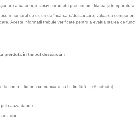
ionare a bateriei, inclusiv parametri precum umiditatea și temperatura
precum numărul de cicluri de încărcare/descărcare, valoarea component
re. Aceste informații trebuie verificate pentru a evalua starea de func
au pierdută în timpul descărcării
de control, fie prin comunicare cu fir, fie fără fir (Bluetooth).
re pot cauza daune.
arcinilor.