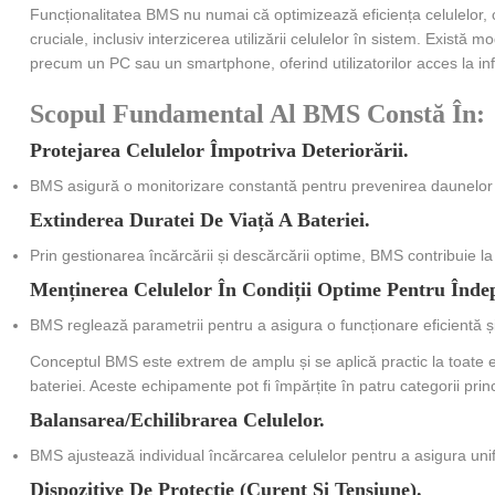
Funcționalitatea BMS nu numai că optimizează eficiența celulelor, ci ș
cruciale, inclusiv interzicerea utilizării celulelor în sistem. Există
precum un PC sau un smartphone, oferind utilizatorilor acces la inf
Scopul Fundamental Al BMS Constă În:
Protejarea Celulelor Împotriva Deteriorării.
BMS asigură o monitorizare constantă pentru prevenirea daunelor la 
Extinderea Duratei De Viață A Bateriei.
Prin gestionarea încărcării și descărcării optime, BMS contribuie la
Menținerea Celulelor În Condiții Optime Pentru Îndepl
BMS reglează parametrii pentru a asigura o funcționare eficientă și 
Conceptul BMS este extrem de amplu și se aplică practic la toate
bateriei. Aceste echipamente pot fi împărțite în patru categorii princ
Balansarea/echilibrarea Celulelor.
BMS ajustează individual încărcarea celulelor pentru a asigura unif
Dispozitive De Protecție (curent Și Tensiune).