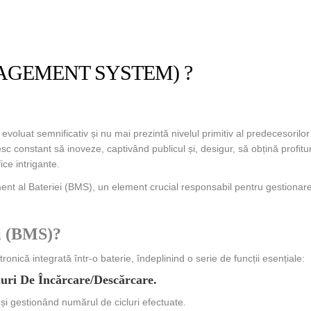
NAGEMENT SYSTEM) ?
semnificativ și nu mai prezintă nivelul primitiv al predecesorilor l
sc constant să inoveze, captivând publicul și, desigur, să obțină profitur
ce intrigante.
nt al Bateriei (BMS), un element crucial responsabil pentru gestionare
i (BMS)?
ică integrată într-o baterie, îndeplinind o serie de funcții esențiale:
luri De Încărcare/descărcare.
i gestionând numărul de cicluri efectuate.