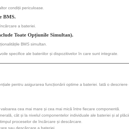
ltor condiții periculoase.
ve BMS.
ncărcare a bateriei.
clude Toate Opțiunile Simultan).
ionalitățile BMS simultan.
ile specifice ale bateriilor și dispozitivelor în care sunt integrate.
ențiale pentru asigurarea funcționării optime a bateriei. Iată o descriere 
ând valoarea cea mai mare și cea mai mică între fiecare componentă.
rală, cât și la nivelul componentelor individuale ale bateriei și al plăc
 timpul proceselor de încărcare și descărcare.
are sau descărcare a bateriei.