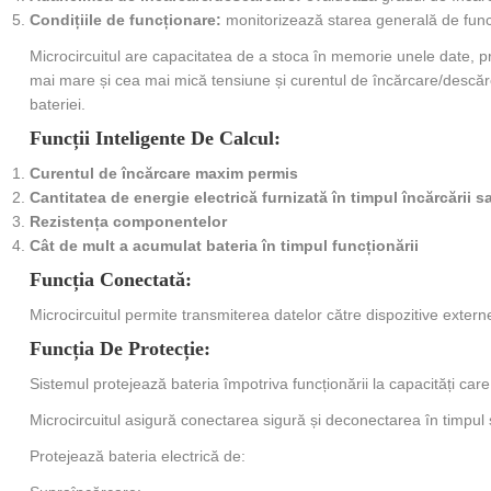
Condițiile de funcționare:
monitorizează starea generală de funcț
Microcircuitul are capacitatea de a stoca în memorie unele date, 
mai mare și cea mai mică tensiune și curentul de încărcare/descărca
bateriei.
Funcții Inteligente De Calcul:
Curentul de încărcare maxim permis
Cantitatea de energie electrică furnizată în timpul încărcării s
Rezistența componentelor
Cât de mult a acumulat bateria în timpul funcționării
Funcția Conectată:
Microcircuitul permite transmiterea datelor către dispozitive externe 
Funcția De Protecție:
Sistemul protejează bateria împotriva funcționării la capacități ca
Microcircuitul asigură conectarea sigură și deconectarea în timpul s
Protejează bateria electrică de: