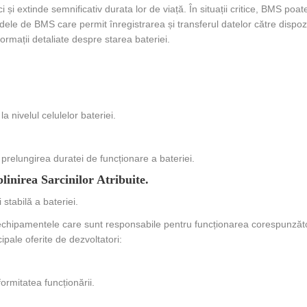
i extinde semnificativ durata lor de viață. În situații critice, BMS poate
 modele de BMS care permit înregistrarea și transferul datelor către dispoz
ormații detaliate despre starea bateriei.
nivelul celulelor bateriei.
 prelungirea duratei de funcționare a bateriei.
inirea Sarcinilor Atribuite.
stabilă a bateriei.
 echipamentele care sunt responsabile pentru funcționarea corespunzăt
ipale oferite de dezvoltatori:
ormitatea funcționării.