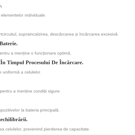
.
 elementelor individuale.
circuitul, supraincalzirea, descărcarea și încărcarea excesivă.
Baterie.
ntru a menține o funcționare optimă.
 În Timpul Procesului De Încărcare.
 uniformă a celulelor.
entru a menține condiții sigure.
zitivelor la bateria principală.
chilibrării.
a celulelor, prevenind pierderea de capacitate.