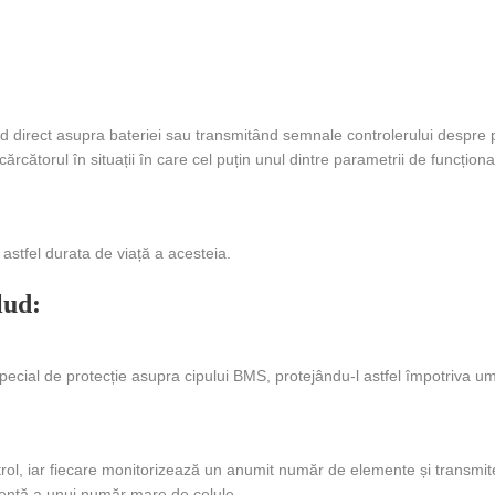
d direct asupra bateriei sau transmitând semnale controlerului despre p
ncărcătorul în situații în care cel puțin unul dintre parametrii de funcțio
 astfel durata de viață a acesteia.
lud:
special de protecție asupra cipului BMS, protejându-l astfel împotriva umid
ontrol, iar fiecare monitorizează un anumit număr de elemente și transmit
ientă a unui număr mare de celule.