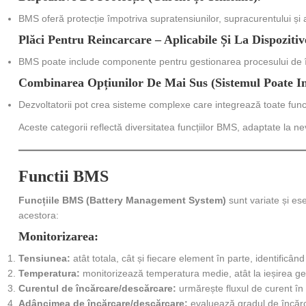
BMS oferă protecție împotriva supratensiunilor, supracurentului și a
Plăci Pentru Reincarcare – Aplicabile Și La Dispoziti
BMS poate include componente pentru gestionarea procesului de î
Combinarea Opțiunilor De Mai Sus (sistemul Poate In
Dezvoltatorii pot crea sisteme complexe care integrează toate funcț
Aceste categorii reflectă diversitatea funcțiilor BMS, adaptate la nevo
Functii BMS
Funcțiile BMS (Battery Management System)
sunt variate și es
acestora:
Monitorizarea:
Tensiunea:
atât totala, cât și fiecare element în parte, identific
Temperatura:
monitorizează temperatura medie, atât la ieșirea gene
Curentul de încărcare/descărcare:
urmărește fluxul de curent în
Adâncimea de încărcare/descărcare:
evaluează gradul de încărc