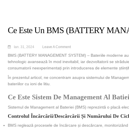
Ce Este Un BMS (BATTERY MA
Ian. 31, 2024
Leave A Comment
BMS (BATTERY MANAGEMENT SYSTEM) – Bateriile moderne au evoluat 
tehnologic avansează în mod inevitabil, iar dezvoltatorii se străduie
consumatorii neexperimentați prin introducerea de elemente științifi
În prezentul articol, ne concentram asupra sistemului de Manageme
bateriilor cu ioni de litiu.
Ce Este Sistem De Management Al Batie
Sistemul de Management al Bateriei (BMS) reprezintă o placă electron
Controlul Încărcării/descărcării Și Numărului De Cic
BMS reglează procesele de încărcare și descărcare, monitorizând ș