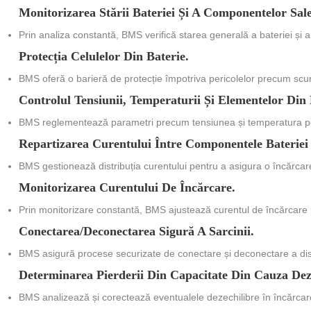
Monitorizarea Stării Bateriei Și A Componentelor Sale
Prin analiza constantă, BMS verifică starea generală a bateriei și a
Protecția Celulelor Din Baterie.
BMS oferă o barieră de protecție împotriva pericolelor precum scurt
Controlul Tensiunii, Temperaturii Și Elementelor Din 
BMS reglementează parametri precum tensiunea și temperatura pe
Repartizarea Curentului Între Componentele Bateriei
BMS gestionează distribuția curentului pentru a asigura o încărcare
Monitorizarea Curentului De Încărcare.
Prin monitorizare constantă, BMS ajustează curentul de încărcare p
Conectarea/deconectarea Sigură A Sarcinii.
BMS asigură procese securizate de conectare și deconectare a dispo
Determinarea Pierderii Din Capacitate Din Cauza Deze
BMS analizează și corectează eventualele dezechilibre în încărcare