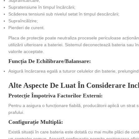
Supraîncărcare;
Supratensiune în timpul încărcării;
Scăderea tensiunii sub nivelul setat în timpul descărcării;
Supraîncălzire;
Pierderi de curent.
Placa de protecție poate neutraliza procesele periculoase acționân
utilizării ulterioare a bateriei. Sistemul deconectează bateria sau î
valorile acceptate.
Funcția De Echilibrare/balansare:
Asigură încărcarea egală a tuturor celulelor din baterie, prelungind
Alte Aspecte De Luat În Considerare Inc
Protecție Împotriva Factorilor Externi:
Pentru a asigura o funcționare fiabilă, producătorii aplică un strat 
prafului.
Configurație Multiplă:
Există situații în care bateria este dotată cu mai multe plăci de c
un controlor comun. Această configurație permite gestionarea efic