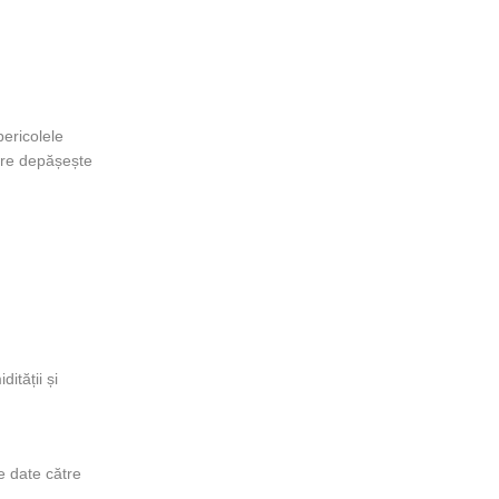
ericolele
nare depășește
ității și
e date către