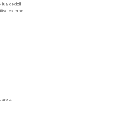
 lua decizii
itive externe,
oare a