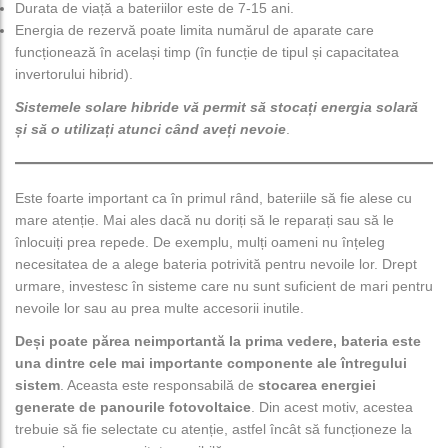
Durata de viață a bateriilor este de 7-15 ani.
Energia de rezervă poate limita numărul de aparate care
funcționează în același timp (în funcție de tipul și capacitatea
invertorului hibrid).
Sistemele solare hibride vă permit să stocați energia solară
și să o utilizați atunci când aveți nevoie
.
Este foarte important ca în primul rând, bateriile să fie alese cu
mare atenție. Mai ales dacă nu doriți să le reparați sau să le
înlocuiți prea repede. De exemplu, mulți oameni nu înțeleg
necesitatea de a alege bateria potrivită pentru nevoile lor. Drept
urmare, investesc în sisteme care nu sunt suficient de mari pentru
nevoile lor sau au prea multe accesorii inutile.
Deși poate părea neimportantă la prima vedere, bateria este
una dintre cele mai importante componente ale întregului
sistem
. Aceasta este responsabilă de
stocarea energiei
generate de panourile fotovoltaice
. Din acest motiv, acestea
trebuie să fie selectate cu atenție, astfel încât să funcționeze la