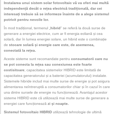
Instalarea unui sistem solar fotovoltaic vă va oferi mai multă
independență decât o rețea electrică tradițională, dar cei
interesați trebuie să se informeze înainte de a alege sistemul
potrivit pentru nevoile lor.
În mod tradițional, termenul „
hibrid
” se referă la două surse de
generare a energiei electrice, cum ar fi energia eoliană și cea
solară, dar în lumea energiei solare, un hibrid este o combinație
de
stocare solară și energie care este, de asemenea,
conectată la rețea.
Aceste sisteme sunt recomandate pentru
consumatorii care nu
se pot conecta la rețea sau conexiunea este foarte
costisitoare
; capacitatea sistemelor HIBRID este limitată de
capacitatea generatorului și a bateriei (acumulatorului) instalate.
Sistemele hibride includ mai multe surse de energie și pot asigura
alimentarea neîntreruptă a consumatorilor chiar și în cazul în care
una dintre sursele de energie nu funcționează. Avantajul acestor
sisteme HIBRID este că utilizează mai multe surse de generare a
energiei care funcționează
zi și noapte.
Sistemul fotovoltaic HIBRID
utilizează tehnologie de ultimă