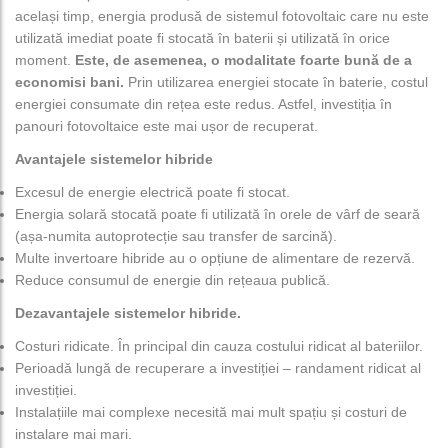
același timp, energia produsă de sistemul fotovoltaic care nu este
utilizată imediat poate fi stocată în baterii și utilizată în orice
moment.
Este, de asemenea, o modalitate foarte bună de a
economisi bani.
Prin utilizarea energiei stocate în baterie, costul
energiei consumate din rețea este redus. Astfel, investiția în
panouri fotovoltaice este mai ușor de recuperat.
Avantajele sistemelor hibride
Excesul de energie electrică poate fi stocat.
Energia solară stocată poate fi utilizată în orele de vârf de seară
(așa-numita autoprotecție sau transfer de sarcină).
Multe invertoare hibride au o opțiune de alimentare de rezervă.
Reduce consumul de energie din rețeaua publică.
Dezavantajele sistemelor hibride.
Costuri ridicate. În principal din cauza costului ridicat al bateriilor.
Perioadă lungă de recuperare a investiției – randament ridicat al
investiției.
Instalațiile mai complexe necesită mai mult spațiu și costuri de
instalare mai mari.