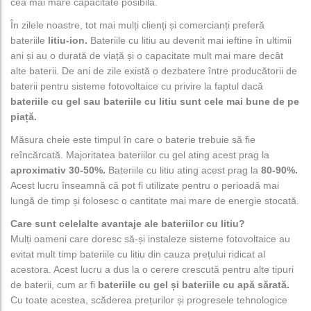
cea mai mare capacitate posibilă.
În zilele noastre, tot mai mulți clienți și comercianți preferă
bateriile
litiu-ion.
Bateriile cu litiu au devenit mai ieftine în ultimii
ani și au o durată de viață și o capacitate mult mai mare decât
alte baterii. De ani de zile există o dezbatere între producătorii de
baterii pentru sisteme fotovoltaice cu privire la faptul dacă
bateriile cu gel sau bateriile cu litiu sunt cele mai bune de pe
piață.
Măsura cheie este timpul în care o baterie trebuie să fie
reîncărcată. Majoritatea bateriilor cu gel ating acest prag la
aproximativ 30-50%.
Bateriile cu litiu ating acest prag la
80-90%.
Acest lucru înseamnă că pot fi utilizate pentru o perioadă mai
lungă de timp și folosesc o cantitate mai mare de energie stocată.
Care sunt celelalte avantaje ale bateriilor cu litiu?
Mulți oameni care doresc să-și instaleze sisteme fotovoltaice au
evitat mult timp bateriile cu litiu din cauza prețului ridicat al
acestora. Acest lucru a dus la o cerere crescută pentru alte tipuri
de baterii, cum ar fi
bateriile cu gel și bateriile cu apă sărată.
Cu toate acestea, scăderea prețurilor și progresele tehnologice