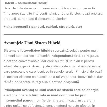
Baterii – acumulatori solari
Bateriile utilizate în cadrul unui sistem fotovoltaic nu necesită
întreținere sau alte intervenții tehnice. Bateriile stochează energia
produsă, care poate fi consumată ulterior.
+ alte accesorii ( panouri, cabluri, structură, etc)
Avantajele Unui Sistem Hibrid
Sistemele fotovoltaice hibride
reprezintă soluția pentru mulți
oameni care doresc o anumită
independență față de rețeaua
electrică
convențională, dar care au totuși un plan B pentru
situații de urgență. Acest tip de sistem este solicitat în special de
care persoanele care locuiesc în zonele rurale. Principiul de bază
al acestor sisteme este acela de a utiliza panouri fotovoltaice,
dar
rămân conectate la rețeaua electrică obișnuită.
Principalul avantaj al unui astfel de sistem este că energia
electrică poate fi furnizată în mod continuu fie prin
intermediul panourilor, fie de la rețea
. În cazul în care una
dintre unități se defectează, consumatorul nu este afectat. În