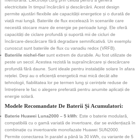
electricitate în timpul încărcării și descărcării. Acest design
permite ajustări flexibile ale capacității energetice și o durată de
viață mai lungă. Bateriile de flux excelează în scenariile care
necesită stocare mare de energie pe perioade lungi. Ele oferă
capacități de ciclare profundă și suportă mii de cicluri de
încărcare-descărcare fără degradare semnificativă. Un exemplu
cunoscut sunt bateriile de flux cu vanadiu redox (VRFB).
Bateriile nichel-fier
sunt extrem de durabile. Au fost utilizate de
peste un secol. Acestea rezistă la supraîncărcare și descărcare
profundă fără daune. Sunt ideale pentru instalațiile solare în afara
rețelei. Deși au o eficiență energetică mai mică decât alte
tehnologii, fiabilitatea lor pe termen lung și cerințele reduse de
întreținere le fac o alegere preferată pentru anumite aplicații de
energie solară.
Modele Recomandate De Baterii Și Acumulatori:
Baterie Huawei Luna2000 – 5 kWh
: Este o baterie modulară,
compatibilă cu o gamă variată de invertoare, dar se evidențiază în
combinație cu invertoarele monofazate Huawei SUN2000.
Permite conectarea în paralel a până la 30 kWh, cu variante de 5