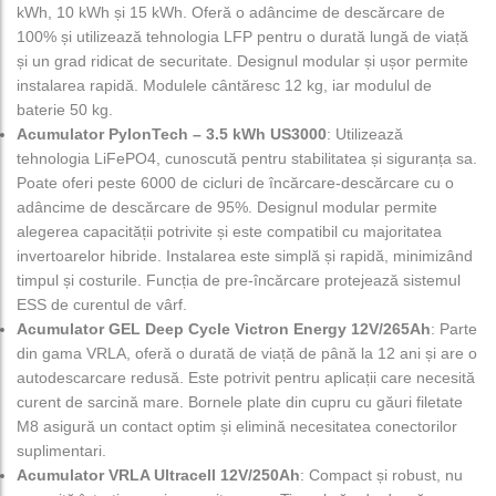
kWh, 10 kWh și 15 kWh. Oferă o adâncime de descărcare de
100% și utilizează tehnologia LFP pentru o durată lungă de viață
și un grad ridicat de securitate. Designul modular și ușor permite
instalarea rapidă. Modulele cântăresc 12 kg, iar modulul de
baterie 50 kg.
Acumulator PylonTech – 3.5 kWh US3000
: Utilizează
tehnologia LiFePO4, cunoscută pentru stabilitatea și siguranța sa.
Poate oferi peste 6000 de cicluri de încărcare-descărcare cu o
adâncime de descărcare de 95%. Designul modular permite
alegerea capacității potrivite și este compatibil cu majoritatea
invertoarelor hibride. Instalarea este simplă și rapidă, minimizând
timpul și costurile. Funcția de pre-încărcare protejează sistemul
ESS de curentul de vârf.
Acumulator GEL Deep Cycle Victron Energy 12V/265Ah
: Parte
din gama VRLA, oferă o durată de viață de până la 12 ani și are o
autodescarcare redusă. Este potrivit pentru aplicații care necesită
curent de sarcină mare. Bornele plate din cupru cu găuri filetate
M8 asigură un contact optim și elimină necesitatea conectorilor
suplimentari.
Acumulator VRLA Ultracell 12V/250Ah
: Compact și robust, nu