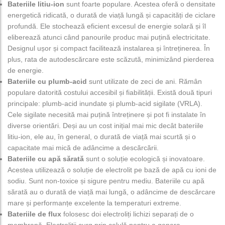
Bateriile litiu-ion
sunt foarte populare. Acestea oferă o densitate
energetică ridicată, o durată de viață lungă și capacități de ciclare
profundă. Ele stochează eficient excesul de energie solară și îl
eliberează atunci când panourile produc mai puțină electricitate.
Designul ușor și compact facilitează instalarea și întreținerea. În
plus, rata de autodescărcare este scăzută, minimizând pierderea
de energie.
Bateriile cu plumb-acid
sunt utilizate de zeci de ani. Rămân
populare datorită costului accesibil și fiabilității. Există două tipuri
principale: plumb-acid inundate și plumb-acid sigilate (VRLA).
Cele sigilate necesită mai puțină întreținere și pot fi instalate în
diverse orientări. Deși au un cost inițial mai mic decât bateriile
litiu-ion, ele au, în general, o durată de viață mai scurtă și o
capacitate mai mică de adâncime a descărcării.
Bateriile cu apă sărată
sunt o soluție ecologică și inovatoare.
Acestea utilizează o soluție de electrolit pe bază de apă cu ioni de
sodiu. Sunt non-toxice și sigure pentru mediu. Bateriile cu apă
sărată au o durată de viață mai lungă, o adâncime de descărcare
mare și performanțe excelente la temperaturi extreme.
Bateriile de flux
folosesc doi electroliți lichizi separați de o
membrană. Electroliții curg prin celulă pentru a genera