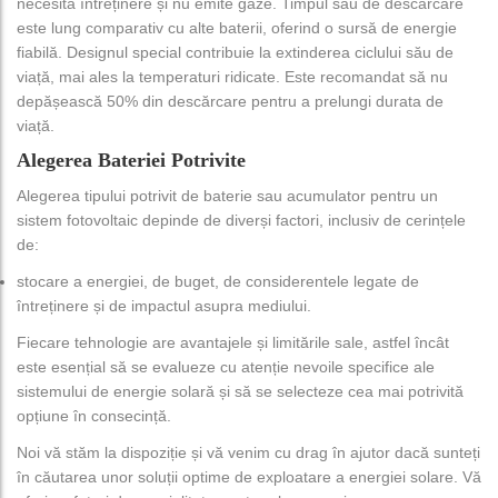
necesită întreținere și nu emite gaze. Timpul său de descărcare
este lung comparativ cu alte baterii, oferind o sursă de energie
fiabilă. Designul special contribuie la extinderea ciclului său de
viață, mai ales la temperaturi ridicate. Este recomandat să nu
depășească 50% din descărcare pentru a prelungi durata de
viață.
Alegerea Bateriei Potrivite
Alegerea tipului potrivit de baterie sau acumulator pentru un
sistem fotovoltaic depinde de diverși factori, inclusiv de cerințele
de:
stocare a energiei, de buget, de considerentele legate de
întreținere și de impactul asupra mediului.
Fiecare tehnologie are avantajele și limitările sale, astfel încât
este esențial să se evalueze cu atenție nevoile specifice ale
sistemului de energie solară și să se selecteze cea mai potrivită
opțiune în consecință.
Noi vă stăm la dispoziție și vă venim cu drag în ajutor dacă sunteți
în căutarea unor soluții optime de exploatare a energiei solare. Vă