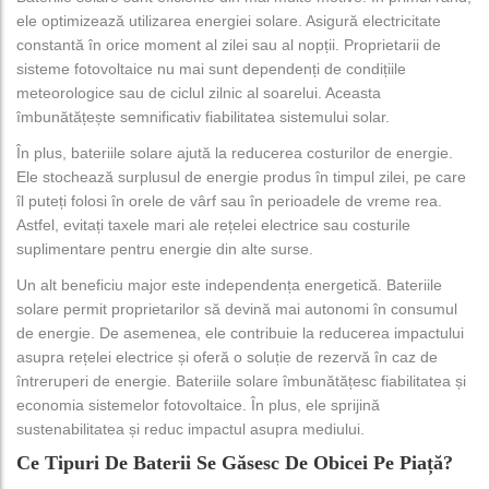
ele optimizează utilizarea energiei solare. Asigură electricitate
constantă în orice moment al zilei sau al nopții. Proprietarii de
sisteme fotovoltaice nu mai sunt dependenți de condițiile
meteorologice sau de ciclul zilnic al soarelui. Aceasta
îmbunătățește semnificativ fiabilitatea sistemului solar.
În plus, bateriile solare ajută la reducerea costurilor de energie.
Ele stochează surplusul de energie produs în timpul zilei, pe care
îl puteți folosi în orele de vârf sau în perioadele de vreme rea.
Astfel, evitați taxele mari ale rețelei electrice sau costurile
suplimentare pentru energie din alte surse.
Un alt beneficiu major este independența energetică. Bateriile
solare permit proprietarilor să devină mai autonomi în consumul
de energie. De asemenea, ele contribuie la reducerea impactului
asupra rețelei electrice și oferă o soluție de rezervă în caz de
întreruperi de energie. Bateriile solare îmbunătățesc fiabilitatea și
economia sistemelor fotovoltaice. În plus, ele sprijină
sustenabilitatea și reduc impactul asupra mediului.
Ce Tipuri De Baterii Se Găsesc De Obicei Pe Piață?