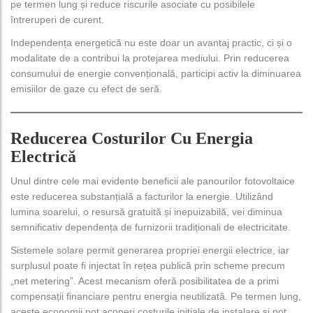
pe termen lung și reduce riscurile asociate cu posibilele
întreruperi de curent.
Independența energetică nu este doar un avantaj practic, ci și o
modalitate de a contribui la protejarea mediului. Prin reducerea
consumului de energie convențională, participi activ la diminuarea
emisiilor de gaze cu efect de seră.
Reducerea Costurilor Cu Energia
Electrică
Unul dintre cele mai evidente beneficii ale panourilor fotovoltaice
este reducerea substanțială a facturilor la energie. Utilizând
lumina soarelui, o resursă gratuită și inepuizabilă, vei diminua
semnificativ dependența de furnizorii tradiționali de electricitate.
Sistemele solare permit generarea propriei energii electrice, iar
surplusul poate fi injectat în rețea publică prin scheme precum
„net metering”. Acest mecanism oferă posibilitatea de a primi
compensații financiare pentru energia neutilizată. Pe termen lung,
aceste economii pot acoperi costurile inițiale de instalare și pot