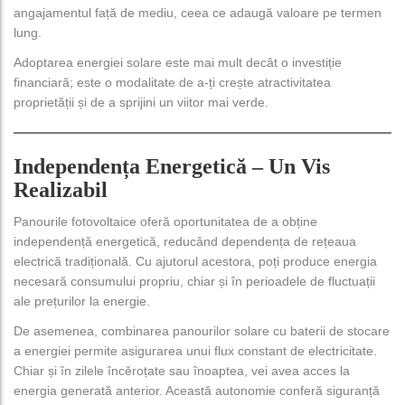
angajamentul față de mediu, ceea ce adaugă valoare pe termen
lung.
Adoptarea energiei solare este mai mult decât o investiție
financiară; este o modalitate de a-ți crește atractivitatea
proprietății și de a sprijini un viitor mai verde.
Independența Energetică – Un Vis
Realizabil
Panourile fotovoltaice oferă oportunitatea de a obține
independență energetică, reducând dependența de rețeaua
electrică tradițională. Cu ajutorul acestora, poți produce energia
necesară consumului propriu, chiar și în perioadele de fluctuații
ale prețurilor la energie.
De asemenea, combinarea panourilor solare cu baterii de stocare
a energiei permite asigurarea unui flux constant de electricitate.
Chiar și în zilele încěroțate sau înoaptea, vei avea acces la
energia generată anterior. Această autonomie conferă siguranță