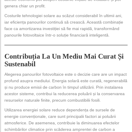
genera chiar un profit.
Costurile tehnologiei solare au scăzut considerabil în ultimii ani,
iar eficiența panourilor continuă să crească. Această combinație
face ca amortizarea investiției să fie mai rapidă, transformând
panourile fotovoltaice într-o soluție financiară inteligentă.
Contribuția La Un Mediu Mai Curat Și
Sustenabil
Alegerea panourilor fotovoltaice este o decizie care are un impact
profund asupra mediului. Energia solară este curată, regenerabilă
și nu produce emisii de carbon în timpul utilizării. Prin instalarea
acestor sisteme, contribui la reducerea poluării și la conservarea
resurselor naturale finite, precum combustibilii fosili.
Utilizarea energiei solare reduce dependența de sursele de
energie convenționale, care sunt principalii factori ai poluării
atmosferice. De asemenea, contribuie la diminuarea efectelor
schimbărilor climatice prin scăderea amprentei de carbon a