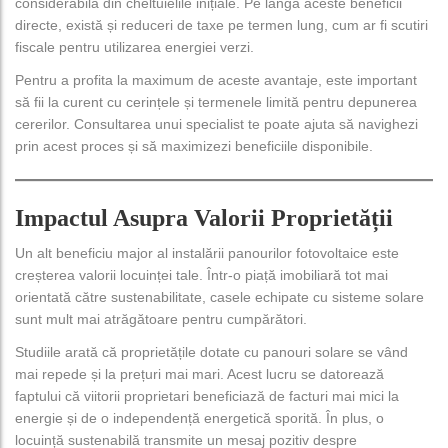
considerabilă din cheltuielile inițiale. Pe lângă aceste beneficii
directe, există și reduceri de taxe pe termen lung, cum ar fi scutiri
fiscale pentru utilizarea energiei verzi.
Pentru a profita la maximum de aceste avantaje, este important
să fii la curent cu cerințele și termenele limită pentru depunerea
cererilor. Consultarea unui specialist te poate ajuta să navighezi
prin acest proces și să maximizezi beneficiile disponibile.
Impactul Asupra Valorii Proprietății
Un alt beneficiu major al instalării panourilor fotovoltaice este
creșterea valorii locuinței tale. Într-o piață imobiliară tot mai
orientată către sustenabilitate, casele echipate cu sisteme solare
sunt mult mai atrăgătoare pentru cumpărători.
Studiile arată că proprietățile dotate cu panouri solare se vând
mai repede și la prețuri mai mari. Acest lucru se datorează
faptului că viitorii proprietari beneficiază de facturi mai mici la
energie și de o independență energetică sporită. În plus, o
locuință sustenabilă transmite un mesaj pozitiv despre