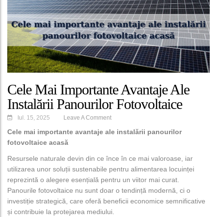
Cele Mai Importante Avantaje Ale
Instalării Panourilor Fotovoltaice
Acasă
Iul. 15, 2025
Leave A Comment
Cele mai importante avantaje ale instalării panourilor
fotovoltaice acasă
Resursele naturale devin din ce înce în ce mai valoroase, iar
utilizarea unor soluții sustenabile pentru alimentarea locuinței
reprezintă o alegere esențială pentru un viitor mai curat.
Panourile fotovoltaice nu sunt doar o tendință modernă, ci o
investiție strategică, care oferă beneficii economice semnificative
și contribuie la protejarea mediului.