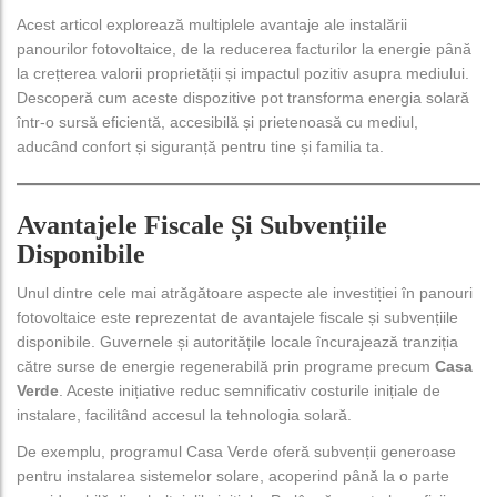
Acest articol explorează multiplele avantaje ale instalării
panourilor fotovoltaice, de la reducerea facturilor la energie până
la crețterea valorii proprietății și impactul pozitiv asupra mediului.
Descoperă cum aceste dispozitive pot transforma energia solară
într-o sursă eficientă, accesibilă și prietenoasă cu mediul,
aducând confort și siguranță pentru tine și familia ta.
Avantajele Fiscale Și Subvențiile
Disponibile
Unul dintre cele mai atrăgătoare aspecte ale investiției în panouri
fotovoltaice este reprezentat de avantajele fiscale și subvențiile
disponibile. Guvernele și autoritățile locale încurajează tranziția
către surse de energie regenerabilă prin programe precum
Casa
Verde
. Aceste inițiative reduc semnificativ costurile inițiale de
instalare, facilitând accesul la tehnologia solară.
De exemplu, programul Casa Verde oferă subvenții generoase
pentru instalarea sistemelor solare, acoperind până la o parte