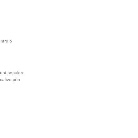
entru o
 Sunt populare
cative prin