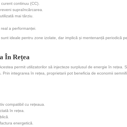
 curent continuu (CC).
preveni supraîncărcarea.
tilizată mai târziu.
real a performanței.
 sunt ideale pentru zone izolate, dar implică și mentenanță periodică p
a În Rețea
Acestea permit utilizatorilor să injecteze surplusul de energie în rețea.
. Prin integrarea în rețea, proprietarii pot beneficia de economii semnifi
tiv compatibil cu rețeaua.
tată în rețea.
blică.
actura energetică.