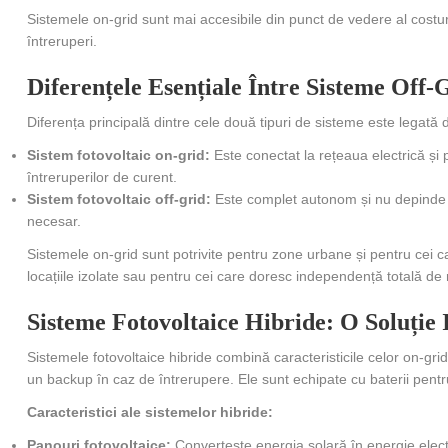
Sistemele on-grid sunt mai accesibile din punct de vedere al costuril
întreruperi.
Diferențele Esențiale Între Sisteme Off
Diferența principală dintre cele două tipuri de sisteme este legată
Sistem fotovoltaic on-grid:
Este conectat la rețeaua electrică și 
întreruperilor de curent.
Sistem fotovoltaic off-grid:
Este complet autonom și nu depinde de
necesar.
Sistemele on-grid sunt potrivite pentru zone urbane și pentru cei c
locațiile izolate sau pentru cei care doresc independență totală de 
Sisteme Fotovoltaice Hibride: O Soluție
Sistemele fotovoltaice hibride combină caracteristicile celor on-grid 
un backup în caz de întrerupere. Ele sunt echipate cu baterii pentru
Caracteristici ale sistemelor hibride:
Panouri fotovoltaice:
Convertește energia solară în energie elect