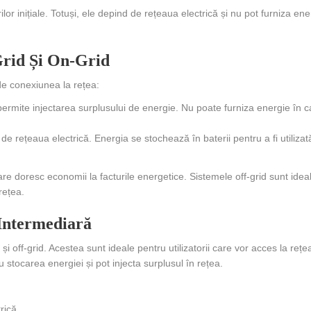
or inițiale. Totuși, ele depind de rețeaua electrică și nu pot furniza ene
-Grid Și On-Grid
 de conexiunea la rețea:
permite injectarea surplusului de energie. Nu poate furniza energie în c
 rețeaua electrică. Energia se stochează în baterii pentru a fi utiliza
are doresc economii la facturile energetice. Sistemele off-grid sunt idea
rețea.
 Intermediară
și off-grid. Acestea sunt ideale pentru utilizatorii care vor acces la rețe
 stocarea energiei și pot injecta surplusul în rețea.
rică.