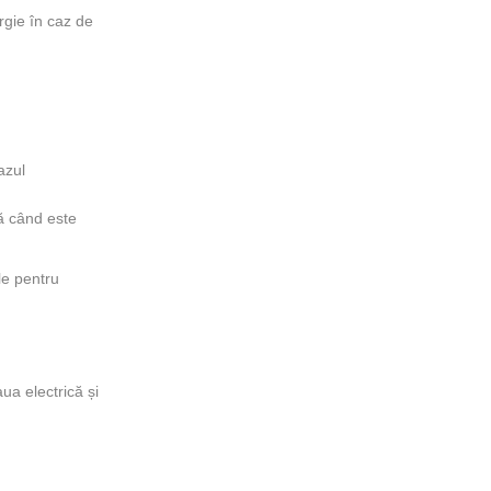
rgie în caz de
azul
tă când este
le pentru
aua electrică și