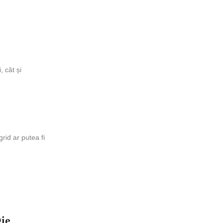
 cât și
rid ar putea fi
ie