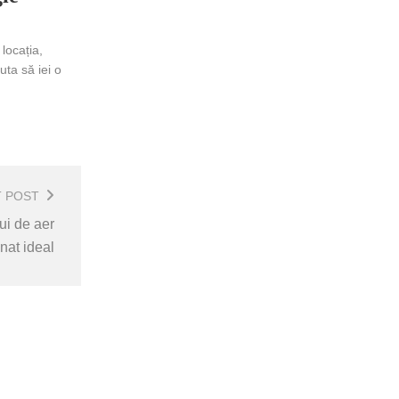
locația,
uta să iei o
T POST
ui de aer
nat ideal