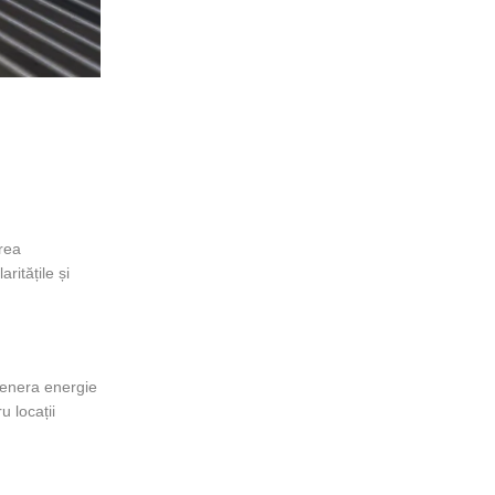
erea
ritățile și
genera energie
u locații