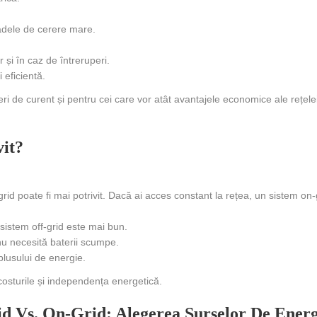
adele de cerere mare.
r și în caz de întreruperi.
 eficientă.
i de curent și pentru cei care vor atât avantajele economice ale rețelei,
vit?
grid poate fi mai potrivit. Dacă ai acces constant la rețea, un sistem on-g
istem off-grid este mai bun.
nu necesită baterii scumpe.
lusului de energie.
 costurile și independența energetică.
id Vs. On-Grid: Alegerea Surselor De Energ