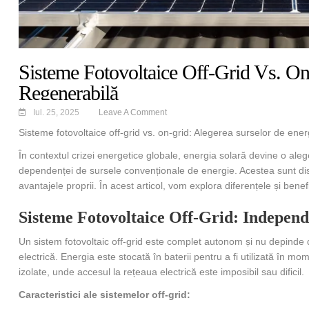
Sisteme Fotovoltaice Off-Grid Vs. On
Regenerabilă
Iul. 25, 2025
Leave A Comment
Sisteme fotovoltaice off-grid vs. on-grid: Alegerea surselor de ene
În contextul crizei energetice globale, energia solară devine o aleg
dependenței de sursele convenționale de energie. Acestea sunt disponi
avantajele proprii. În acest articol, vom explora diferențele și benef
Sisteme Fotovoltaice Off-Grid: Indepen
Un sistem fotovoltaic off-grid este complet autonom și nu depinde 
electrică. Energia este stocată în baterii pentru a fi utilizată în m
izolate, unde accesul la rețeaua electrică este imposibil sau dificil.
Caracteristici ale sistemelor off-grid: