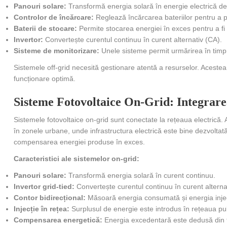
Panouri solare:
Transformă energia solară în energie electrică de
Controlor de încărcare:
Reglează încărcarea bateriilor pentru a 
Baterii de stocare:
Permite stocarea energiei în exces pentru a fi u
Invertor:
Convertește curentul continuu în curent alternativ (CA).
Sisteme de monitorizare:
Unele sisteme permit urmărirea în timp 
Sistemele off-grid necesită gestionare atentă a resurselor. Acestea
funcționare optimă.
Sisteme Fotovoltaice On-Grid: Integrare
Sistemele fotovoltaice on-grid sunt conectate la rețeaua electrică. 
în zonele urbane, unde infrastructura electrică este bine dezvoltată
compensarea energiei produse în exces.
Caracteristici ale sistemelor on-grid:
Panouri solare:
Transformă energia solară în curent continuu.
Invertor grid-tied:
Convertește curentul continuu în curent alterna
Contor bidirecțional:
Măsoară energia consumată și energia injec
Injecție în rețea:
Surplusul de energie este introdus în rețeaua pu
Compensarea energetică:
Energia excedentară este dedusă din f