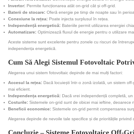
Invertor:
Permite funcționarea atât on-grid cât și off-grid.
Baterii de stocare:
Oferă energie pe timp de noapte sau în perio
Conexiune la rețea:
Poate injecta surplusul în rețea.
Independență energetică:
Bateriile permit utilizarea energiei chia
Automatizare:
Optimizează fluxul de energie pentru o utilizare mai
Aceste sisteme sunt excelente pentru zonele cu riscuri de întreruper
independența energetică.
Cum Să Alegi Sistemul Fotovoltaic Potri
Alegerea unui sistem fotovoltaic depinde de mai mulți factori:
Accesul la rețea:
Dacă locuiești într-o zonă izolată, un sistem off-
mai eficient.
Independența energetică:
Dacă vrei independență completă, un s
Costurile:
Sistemele on-grid sunt de obicei mai ieftine, deoarece 
Beneficii economice:
Sistemele on-grid permit compensarea surp
Alegerea depinde de nevoile tale specifice și de prioritățile privind
Concluzie – Sisteme Fotovoltaice Off-Gr