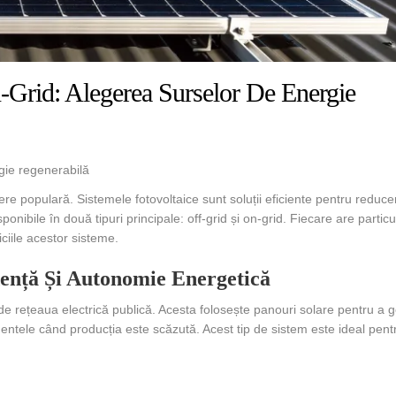
-Grid: Alegerea Surselor De Energie
rgie regenerabilă
ere populară. Sistemele fotovoltaice sunt soluții eficiente pentru reduc
bile în două tipuri principale: off-grid și on-grid. Fiecare are particula
iciile acestor sisteme.
dență Și Autonomie Energetică
de rețeaua electrică publică. Acesta folosește panouri solare pentru a 
omentele când producția este scăzută. Acest tip de sistem este ideal pentr