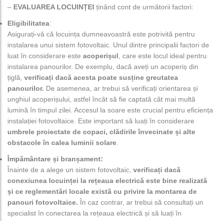
–
EVALUAREA LOCUINȚEI
ținând cont de următorii factori:
Eligibilitatea
:
Asigurați-vă că locuința dumneavoastră este potrivită pentru
instalarea unui sistem fotovoltaic. Unul dintre principalii factori de
luat în considerare este
acoperișul
, care este locul ideal pentru
instalarea panourilor. De exemplu, dacă aveți un acoperiș din
țiglă,
verificați dacă acesta poate susține greutatea
panourilor.
De asemenea, ar trebui să verificați orientarea și
unghiul acoperișului, astfel încât să fie captată cât mai multă
lumină în timpul zilei. Accesul la soare este crucial pentru eficiența
instalației fotovoltaice. Este important să luați în considerare
umbrele proiectate de copaci, clădirile învecinate și alte
obstacole în calea luminii solare
.
Împământare și branșament:
Înainte de a alege un sistem fotovoltaic,
verificați
dacă
conexiunea locuinței la rețeaua electrică este bine realizată
și ce reglementări locale există cu privire la montarea de
panouri fotovoltaice.
În caz contrar, ar trebui să consultați un
specialist în conectarea la rețeaua electrică și să luați în