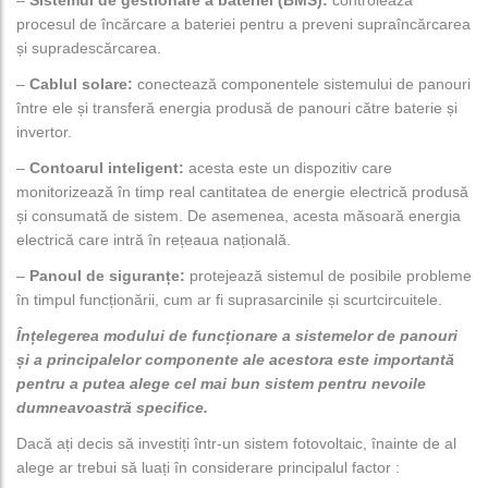
procesul de încărcare a bateriei pentru a preveni supraîncărcarea
și supradescărcarea.
–
Cablul solare:
conectează componentele sistemului de panouri
între ele și transferă energia produsă de panouri către baterie și
invertor.
–
Contoarul inteligent:
acesta este un dispozitiv care
monitorizează în timp real cantitatea de energie electrică produsă
și consumată de sistem. De asemenea, acesta măsoară energia
electrică care intră în rețeaua națională.
–
Panoul de siguranțe:
protejează sistemul de posibile probleme
în timpul funcționării, cum ar fi suprasarcinile și scurtcircuitele.
Înțelegerea modului de funcționare a sistemelor de panouri
și a principalelor componente ale acestora este importantă
pentru a putea alege cel mai bun sistem pentru nevoile
dumneavoastră specifice.
Dacă ați decis să investiți într-un sistem fotovoltaic, înainte de al
alege ar trebui să luați în considerare principalul factor :