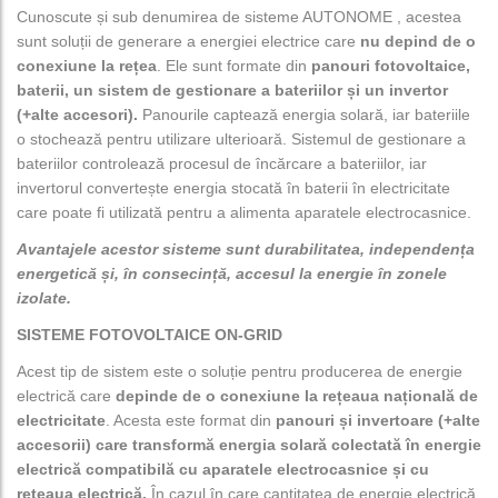
Cunoscute și sub denumirea de sisteme AUTONOME , acestea
sunt soluții de generare a energiei electrice care
nu depind de o
conexiune la rețea
. Ele sunt formate din
panouri fotovoltaice,
baterii, un sistem de gestionare a bateriilor și un invertor
(+alte accesori).
Panourile captează energia solară, iar bateriile
o stochează pentru utilizare ulterioară. Sistemul de gestionare a
bateriilor controlează procesul de încărcare a bateriilor, iar
invertorul convertește energia stocată în baterii în electricitate
care poate fi utilizată pentru a alimenta aparatele electrocasnice.
Avantajele acestor sisteme sunt durabilitatea, independența
energetică și, în consecință, accesul la energie în zonele
izolate.
SISTEME FOTOVOLTAICE ON-GRID
Acest tip de sistem este o soluție pentru producerea de energie
electrică care
depinde de o conexiune la rețeaua națională de
electricitate
. Acesta este format din
panouri și invertoare (+alte
accesorii) care transformă energia solară colectată în energie
electrică compatibilă cu aparatele electrocasnice și cu
rețeaua electrică.
În cazul în care cantitatea de energie electrică