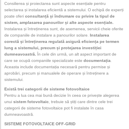
Consilierea și proiectarea sunt aspecte esențiale pentru
selectarea și instalarea eficientă a sistemului. O echipă de experți
poate oferi
consultanță și îndrumare cu privire la tipul de
sistem, amplasarea panourilor și alte aspecte esențiale.
Instalarea și întreținerea sunt, de asemenea, servicii cheie oferite
de companiile de instalare a panourilor solare.
Instalarea
corectă și întreținerea regulată asigură eficiența pe termen
lung a sistemului, precum și protejarea investiției
dumneavoastră.
În cele din urmă, un alt aspect important de
care se ocupă companiile specializate este
documentația
.
Aceasta include documentația necesară pentru permise și
aprobări, precum și manualele de operare și întreținere a
sistemului.
Există trei categorii de sisteme fotovoltaice
Pentru a lua cea mai bună decizie în ceea ce privește alegerea
unui
sistem fotovoltaic
, trebuie să știți care dintre cele trei
categorii de sisteme fotovoltaice pot fi instalate în casa
dumneavoastră.
SISTEME FOTOVOLTAICE OFF-GRID