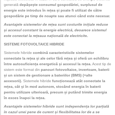
generată
depășește consumul gospodăriei, surplusul de
energie este introdus în rețea și poate fi utilizat de către
gospodărie pe timp de noapte sau atunci când este necesar.
Avantajele sistemelor de rețea sunt costurile inițiale reduse
și accesul constant la energie electrică, deoarece sistemul
este conectat la rețeaua națională de electricit
e.
SISTEME FOTOVOLTAICE HIBRIDE
Sistemele hibride
combină caracteristicile sistemelor
conectate la rețea și ale celor fără rețea și oferă un echilibru
între autosuficiența energetică și accesul la rețea.
Acest tip de
sistem este format din
panouri fotovoltaice, invertoare, baterii
și un sistem de gestionare a bateriilor (BMS) (+alte
accesorii).
Sistemele hibride
funcționează atât conectate la
rețea, cât și în mod autonom, stocând energia în baterii
pentru utilizare ulterioară, precum și putând trimite energia
în exces înapoi la rețea.
Avantajele sistemelor hibride sunt independența lor parțială
în cazul unei pene de curent și flexibilitatea lor de a se