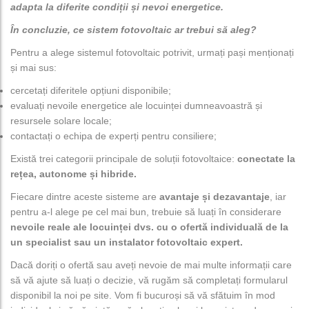
adapta la diferite condiții și nevoi energetice.
În concluzie, ce sistem fotovoltaic ar trebui să aleg?
Pentru a alege sistemul fotovoltaic potrivit, urmați pași menționați
și mai sus:
cercetați diferitele opțiuni disponibile;
evaluați nevoile energetice ale locuinței dumneavoastră și
resursele solare locale;
contactați o echipa de experți pentru consiliere;
Există trei categorii principale de soluții fotovoltaice:
conectate la
rețea, autonome și hibride.
Fiecare dintre aceste sisteme are
avantaje și dezavantaje
, iar
pentru a-l alege pe cel mai bun, trebuie să luați în considerare
nevoile reale ale locuinței dvs. cu o ofertă individuală de la
un specialist sau un instalator fotovoltaic expert.
Dacă doriți o ofertă sau aveți nevoie de mai multe informații care
să vă ajute să luați o decizie, vă rugăm să
completați formularul
disponibil la noi pe site.
Vom fi bucuroși să vă sfătuim în mod