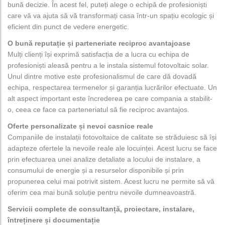
bună decizie. În acest fel, puteți alege o echipă de profesioniști
care vă va ajuta să vă transformați casa într-un spațiu ecologic și
eficient din punct de vedere energetic.
O bună reputație și parteneriate reciproc avantajoase
Mulți clienți își exprimă satisfacția de a lucra cu echipa de
profesioniști aleasă pentru a le instala sistemul fotovoltaic solar.
Unul dintre motive este profesionalismul de care dă dovadă
echipa, respectarea termenelor și garanția lucrărilor efectuate. Un
alt aspect important este încrederea pe care compania a stabilit-
o, ceea ce face ca parteneriatul să fie reciproc avantajos.
Oferte personalizate și nevoi casnice reale
Companiile de instalații fotovoltaice de calitate se străduiesc să își
adapteze ofertele la nevoile reale ale locuinței. Acest lucru se face
prin efectuarea unei analize detaliate a locului de instalare, a
consumului de energie și a resurselor disponibile și prin
propunerea celui mai potrivit sistem. Acest lucru ne permite să vă
oferim cea mai bună soluție pentru nevoile dumneavoastră.
Servicii complete de consultanță, proiectare, instalare,
întreținere și documentație