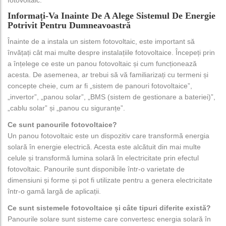
Informați-Va Inainte De A Alege Sistemul De Energie
Potrivit Pentru Dumneavoastră
Înainte de a instala un sistem fotovoltaic, este important să
învățați cât mai multe despre instalațiile fotovoltaice. Începeți prin
a înțelege ce este un panou fotovoltaic și cum funcționează
acesta. De asemenea, ar trebui să vă familiarizați cu termeni și
concepte cheie, cum ar fi „sistem de panouri fotovoltaice”,
„invertor”, „panou solar”, „BMS (sistem de gestionare a bateriei)”,
„cablu solar” și „panou cu siguranțe”.
Ce sunt panourile fotovoltaice?
Un panou fotovoltaic este un dispozitiv care transformă energia
solară în energie electrică. Acesta este alcătuit din mai multe
celule și transformă lumina solară în electricitate prin efectul
fotovoltaic. Panourile sunt disponibile într-o varietate de
dimensiuni și forme și pot fi utilizate pentru a genera electricitate
într-o gamă largă de aplicații.
Ce sunt sistemele fotovoltaice și câte tipuri diferite există?
Panourile solare sunt sisteme care convertesc energia solară în