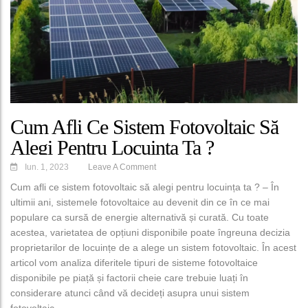
Cum Afli Ce Sistem Fotovoltaic Să
Alegi Pentru Locuința Ta ?
Iun. 1, 2023
Leave A Comment
Cum afli ce sistem fotovoltaic să alegi pentru locuința ta ? – În
ultimii ani, sistemele fotovoltaice au devenit din ce în ce mai
populare ca sursă de energie alternativă și curată. Cu toate
acestea, varietatea de opțiuni disponibile poate îngreuna decizia
proprietarilor de locuințe de a alege un sistem fotovoltaic. În acest
articol vom analiza diferitele tipuri de sisteme fotovoltaice
disponibile pe piață și factorii cheie care trebuie luați în
considerare atunci când vă decideți asupra unui sistem
fotovoltaic.