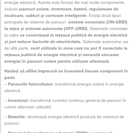
energie electrică. Acesta este format din mai multe componente,
inclusiv
panouri solare, invertoare, baterii, regulatoare de
încărcare, cabluri și contoare inteligente.
Există două tipuri
principale de sisteme de panouri:
sisteme conectate (ON-GRID)
la rețea și sisteme autonome (OFF-GRID).
Sistemele conectate
la rețea
se conectează la rețeaua publică de energie electrică
și pot reduce facturile de electricitate.
Sistemele autonome, pe
de altă parte,
sunt utilizate în zone care nu pot fi conectate la
rețeaua publică de energie electrică și necesită stocarea
energiei în panouri solare pentru utilizare ulterioară.
Haideți să aflăm împreună ce înseamnă fiecare component în
parte
–
Panourile fotovoltaice
: transformă energia solară în energie
electrică.
–
Invertorul
:
transformă curentul continuu generat de panouri în
curent alternativ utilizabil.
–
Bateriile:
stochează energia electrică produsă de sistemul de
panouri.
–
Sistemul de gestionare a bateriei (BMS):
controlează