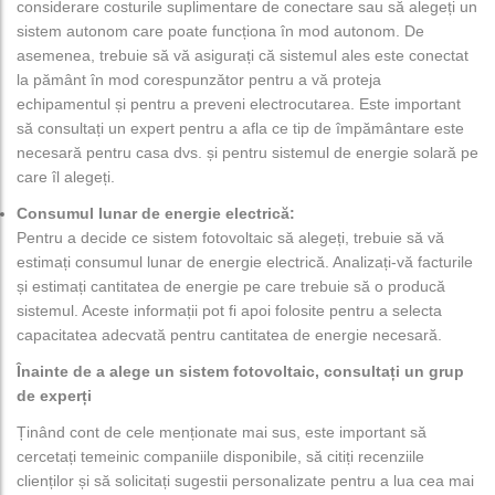
considerare costurile suplimentare de conectare sau să alegeți un
sistem autonom care poate funcționa în mod autonom. De
asemenea, trebuie să vă asigurați că sistemul ales este conectat
la pământ în mod corespunzător pentru a vă proteja
echipamentul și pentru a preveni electrocutarea. Este important
să consultați un expert pentru a afla ce tip de împământare este
necesară pentru casa dvs. și pentru sistemul de energie solară pe
care îl alegeți.
Consumul lunar de energie electrică:
Pentru a decide ce sistem fotovoltaic să alegeți, trebuie să vă
estimați consumul lunar de energie electrică. Analizați-vă facturile
și estimați cantitatea de energie pe care trebuie să o producă
sistemul. Aceste informații pot fi apoi folosite pentru a selecta
capacitatea adecvată pentru cantitatea de energie necesară.
Înainte de a alege un sistem fotovoltaic, consultați un grup
de experți
Ținând cont de cele menționate mai sus, este important să
cercetați temeinic companiile disponibile, să citiți recenziile
clienților și să solicitați sugestii personalizate pentru a lua cea mai