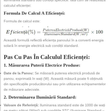
calculul eficienței:
Formula De Calcul A Eficienței:
Formula de calcul este:
Această formulă reflectă eficiența panoului în a converti energia
solară în energie electrică sub condiții standard.
Pas Cu Pas În Calculul Eficienței:
1. Măsurarea Puterii Electrice Produse:
Date de la Panou:
Se măsoară puterea electrică produsă de
panou, exprimată în wați (W). Această măsură poate fi obținută
din specificațiile producătorului sau prin utilizarea echipamentelor
de măsurare adecvate.
2. Determinarea Iluminării Standard:
Valoare de Referință:
Iluminarea standard este de 1000 de wați
pe metru pătrat (W/m²) sub condițiile STC (Iluminare Standard –