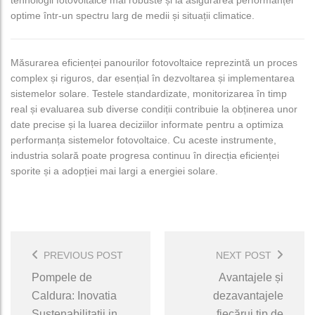
optime într-un spectru larg de medii și situații climatice.
Măsurarea eficienței panourilor fotovoltaice reprezintă un proces
complex și riguros, dar esențial în dezvoltarea și implementarea
sistemelor solare. Testele standardizate, monitorizarea în timp
real și evaluarea sub diverse condiții contribuie la obținerea unor
date precise și la luarea deciziilor informate pentru a optimiza
performanța sistemelor fotovoltaice. Cu aceste instrumente,
industria solară poate progresa continuu în direcția eficienței
sporite și a adopției mai largi a energiei solare.
Post
Navigation
PREVIOUS POST
NEXT POST
Pompele de
Avantajele și
Caldura: Inovatia
dezavantajele
Sustenabilitatii in
fiecărui tip de