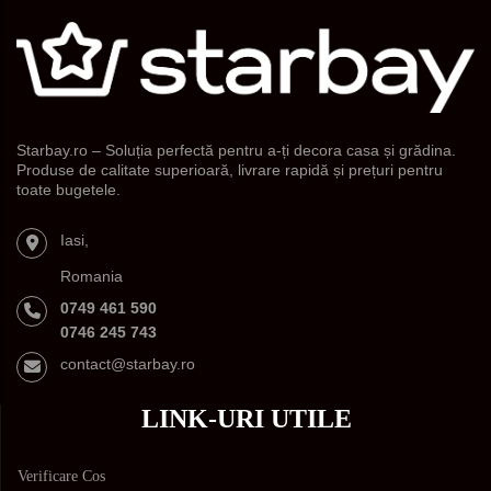
Starbay.ro – Soluția perfectă pentru a-ți decora casa și grădina.
Produse de calitate superioară, livrare rapidă și prețuri pentru
toate bugetele.
Iasi,
Romania
0749 461 590
0746 245 743
contact@starbay.ro
LINK-URI UTILE
Verificare Cos