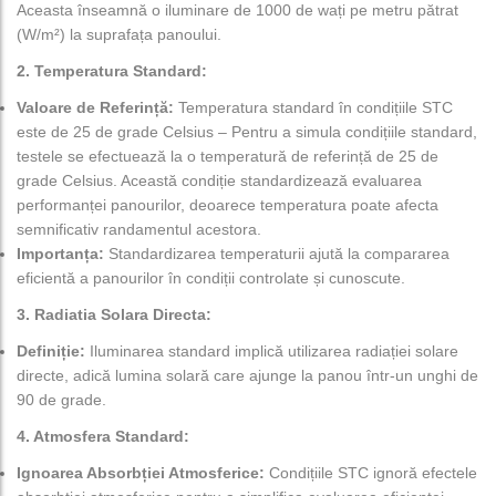
Aceasta înseamnă o iluminare de 1000 de wați pe metru pătrat
(W/m²) la suprafața panoului.
2. Temperatura Standard:
Valoare de Referință:
Temperatura standard în condițiile STC
este de 25 de grade Celsius – Pentru a simula condițiile standard,
testele se efectuează la o temperatură de referință de 25 de
grade Celsius. Această condiție standardizează evaluarea
performanței panourilor, deoarece temperatura poate afecta
semnificativ randamentul acestora.
Importanța:
Standardizarea temperaturii ajută la compararea
eficientă a panourilor în condiții controlate și cunoscute.
3. Radiatia Solara Directa:
Definiție:
Iluminarea standard implică utilizarea radiației solare
directe, adică lumina solară care ajunge la panou într-un unghi de
90 de grade.
4. Atmosfera Standard:
Ignoarea Absorbției Atmosferice:
Condițiile STC ignoră efectele