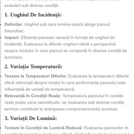
evaluării sub diverse condiții:
1. Unghiul De Incidență:
Definiție:
Unghiul sub care lumina solară atinge panoul
fotovoltaic.
Impact:
Eficiența panoului variază în funcție de unghiul de
incidență. Evaluarea la diferite unghiuri oferă o perspectivă
asupra modului în care panoul se comportă în diverse condiții de
iluminare.
2. Variația Temperaturii:
Testare la Temperaturi Diferite:
Evaluarea la temperaturi diferite
oferă informații despre modul în care performanța panoului este
influențată de variații de temperatură.
Relevanță în Condiții Reale:
Temperatura panoului în condiții
reale poate varia semnificativ, iar evaluarea sub diverse condiții
termice contribuie la anticiparea comportamentului acestuia.
3. Variații De Lumină:
Testare în Condiții de Lumină Redusă:
Evaluarea panourilor în