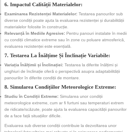
6. Impactul Calității Materialelor:
Examinarea Rezistenței Materialelor:
Testarea panourilor sub
diverse condiții poate ajuta la evaluarea rezistenței și durabilității
materialelor folosite în construcție.
Relevanță în Mediile Agresive:
Pentru panouri instalate în medii
cu condiții climatice extreme sau în zone cu poluare atmosferică,
evaluarea rezistenței este esențială.
7. Testarea La Înălțime Și Înclinație Variabile:
Variația Înălțimii și Înclinației:
Testarea la diferite înălțimi și
unghiuri de înclinație oferă o perspectivă asupra adaptabilității
panourilor în diferite condiții de montare.
8. Simularea Condițiilor Meteorologice Extreme:
Studiu în Condiții Extreme:
Simularea unor condiții
meteorologice extreme, cum ar fi furtuni sau temperaturi extrem
de ridicate/scăzute, poate ajuta la evaluarea capacității panourilor
de a face față situațiilor dificile.
Evaluarea sub diverse condiții contribuie la dezvoltarea unor
tehnologii fotovoltaice mai robuste și la asigurarea performanței