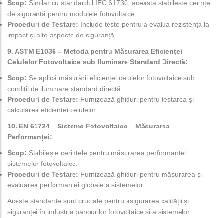
Scop:
Similar cu standardul IEC 61730, aceasta stabilește cerințe
de siguranță pentru modulele fotovoltaice.
Proceduri de Testare:
Include teste pentru a evalua rezistența la
impact și alte aspecte de siguranță.
9. ASTM E1036 – Metoda pentru Măsurarea Eficienței
Celulelor Fotovoltaice sub Iluminare Standard Directă:
Scop:
Se aplică măsurării eficienței celulelor fotovoltaice sub
condiții de iluminare standard directă.
Proceduri de Testare:
Furnizează ghiduri pentru testarea și
calcularea eficienței celulelor.
10. EN 61724 – Sisteme Fotovoltaice – Măsurarea
Performanței:
Scop:
Stabilește cerințele pentru măsurarea performanței
sistemelor fotovoltaice.
Proceduri de Testare:
Furnizează ghiduri pentru măsurarea și
evaluarea performanței globale a sistemelor.
Aceste standarde sunt cruciale pentru asigurarea calității și
siguranței în industria panourilor fotovoltaice și a sistemelor