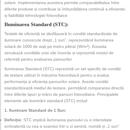
solare. Implementarea acestora permite comparabilitatea între
diferite produse și contribuie la îmbunătățirea continuă a eficienței
și fiabilității tehnologiei fotovoltaice.
Iluminarea Standard (STC):
Testele de eficiență se desfășoară în condiții standardizate de
iluminare cunoscute drept „1 sun”, reprezentând iluminarea
solară de 1000 de wați pe metru pătrat (W/m²). Aceasta
simulează condițiile unei zile însorite și reprezintă nivelul de
referință pentru evaluarea panourilor.
Iluminarea Standard (STC) reprezintă un set specific de condiții
de testare utilizat în industria fotovoltaică pentru a evalua
performanța și eficiența panourilor solare. Aceste condiții
standardizează mediul de testare, permițând compararea directă
între diferite tipuri și mărci de panouri fotovoltaice. Principalele
elemente ale iluminării standard (STC) includ:
1. Iluminare Standard de 1 Sun:
Definiție:
STC implică iluminarea panoului cu o intensitate
echivalentă cu cea a soarelui într-o zi senină, numită și „1 sun”.