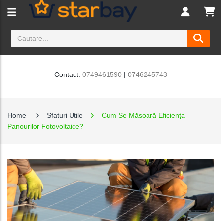
Contact:
0749461590
|
0746245743
Home
Sfaturi Utile
Cum Se Măsoară Eficiența
Panourilor Fotovoltaice?