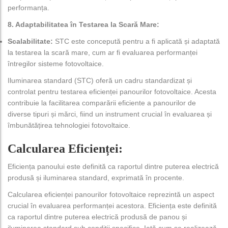
performanța.
8. Adaptabilitatea în Testarea la Scară Mare:
Scalabilitate:
STC este concepută pentru a fi aplicată și adaptată
la testarea la scară mare, cum ar fi evaluarea performanței
întregilor sisteme fotovoltaice.
Iluminarea standard (STC) oferă un cadru standardizat și
controlat pentru testarea eficienței panourilor fotovoltaice. Acesta
contribuie la facilitarea comparării eficiente a panourilor de
diverse tipuri și mărci, fiind un instrument crucial în evaluarea și
îmbunătățirea tehnologiei fotovoltaice.
Calcularea Eficienței:
Eficiența panoului este definită ca raportul dintre puterea electrică
produsă și iluminarea standard, exprimată în procente.
Calcularea eficienței panourilor fotovoltaice reprezintă un aspect
crucial în evaluarea performanței acestora. Eficiența este definită
ca raportul dintre puterea electrică produsă de panou și
iluminarea standard sub condiții specifice. Iată cum se realizează