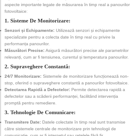
aspecte importante legate de măsurarea în timp real a panourilor
fotovoltaice:
1. Sisteme De Monitorizare:
Senzori și Echipamente:
Utilizează senzori și echipamente
specializate pentru a colecta date în timp real cu privire la
performanța panourilor.
Măsurători Precise:
Asigură măsurători precise ale parametrilor
relevanți, cum ar fi tensiunea, curentul și temperatura panourilor.
2. Supraveghere Constantă:
24/7 Monitorizare:
Sistemele de monitorizare funcționează non-
stop, oferind o supraveghere constantă a panourilor fotovoltaice.
Detectarea Rapidă a Defectelor:
Permite detectarea rapidă a
defectelor sau a scăderii performanței, facilitând intervenția
promptă pentru remediere.
3. Tehnologie De Comunicare:
Transmitere Date:
Datele colectate în timp real sunt transmise
către sistemele centrale de monitorizare prin tehnologii de
comunicație, cum ar fi internetul sau rețelele fără fir.