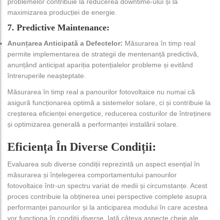
problemelor contribuie la reducerea downtime-ului și la
maximizarea producției de energie.
7. Predictive Maintenance:
Anunțarea Anticipată a Defectelor:
Măsurarea în timp real
permite implementarea de strategii de mentenanță predictivă,
anunțând anticipat apariția potențialelor probleme și evitând
întreruperile neașteptate.
Măsurarea în timp real a panourilor fotovoltaice nu numai că
asigură funcționarea optimă a sistemelor solare, ci și contribuie la
creșterea eficienței energetice, reducerea costurilor de întreținere
și optimizarea generală a performanței instalării solare.
Eficiența În Diverse Condiții:
Evaluarea sub diverse condiții reprezintă un aspect esențial în
măsurarea și înțelegerea comportamentului panourilor
fotovoltaice într-un spectru variat de medii și circumstanțe. Acest
proces contribuie la obținerea unei perspective complete asupra
performanței panourilor și la anticiparea modului în care acestea
vor funcționa în condiții diverse. Iată câteva aspecte cheie ale