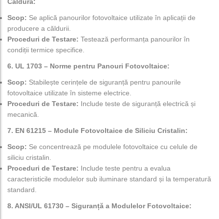
Căldură:
Scop:
Se aplică panourilor fotovoltaice utilizate în aplicații de
producere a căldurii.
Proceduri de Testare:
Testează performanța panourilor în
condiții termice specifice.
6. UL 1703 – Norme pentru Panouri Fotovoltaice:
Scop:
Stabilește cerințele de siguranță pentru panourile
fotovoltaice utilizate în sisteme electrice.
Proceduri de Testare:
Include teste de siguranță electrică și
mecanică.
7. EN 61215 – Module Fotovoltaice de Siliciu Cristalin:
Scop:
Se concentrează pe modulele fotovoltaice cu celule de
siliciu cristalin.
Proceduri de Testare:
Include teste pentru a evalua
caracteristicile modulelor sub iluminare standard și la temperatură
standard.
8. ANSI/UL 61730 – Siguranță a Modulelor Fotovoltaice: