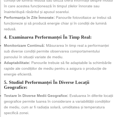
condiții de lumină redusă sau difuză oferă informații despre modul
în care acestea funcționează în timpul zilelor înnorate sau
înainte/după răsăritul și apusul soarelui.
Performanța în Zile Înnorate:
Panourile fotovoltaice ar trebui să
funcționeze și să producă energie chiar și în condiții de lumină
redusă.
4. Examinarea Performanței În Timp Real:
Monitorizare Continuă:
Măsurarea în timp real a performanței
sub diverse condiții permite observarea comportamentului
panoului în situații variate de mediu.
Adaptabilitate:
Panourile trebuie să fie adaptabile la schimbările
rapide ale condițiilor de mediu pentru a asigura o producție de
energie eficientă.
5. Studiul Performanței În Diverse Locații
Geografice:
Testare în Diverse Medii Geografice:
Evaluarea în diferite locații
geografice permite luarea în considerare a variabilității condițiilor
de mediu, cum ar fi radiația solară, umiditatea și temperatura
specifică zonei.