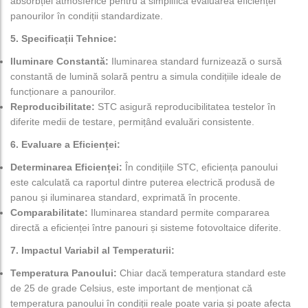
absorbției atmosferice pentru a simplifica evaluarea eficienței
panourilor în condiții standardizate.
5. Specificații Tehnice:
Iluminare Constantă:
Iluminarea standard furnizează o sursă
constantă de lumină solară pentru a simula condițiile ideale de
funcționare a panourilor.
Reproducibilitate:
STC asigură reproducibilitatea testelor în
diferite medii de testare, permițând evaluări consistente.
6. Evaluare a Eficienței:
Determinarea Eficienței:
În condițiile STC, eficiența panoului
este calculată ca raportul dintre puterea electrică produsă de
panou și iluminarea standard, exprimată în procente.
Comparabilitate:
Iluminarea standard permite compararea
directă a eficienței între panouri și sisteme fotovoltaice diferite.
7. Impactul Variabil al Temperaturii:
Temperatura Panoului:
Chiar dacă temperatura standard este
de 25 de grade Celsius, este important de menționat că
temperatura panoului în condiții reale poate varia și poate afecta