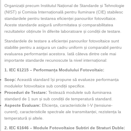
Organizații precum Institutul Național de Standarde și Tehnologie
(NIST) și Comisia Internațională pentru Iluminare (CIE) stabilesc
standardele pentru testarea eficienței panourilor fotovoltaice.
Aceste standarde asigură uniformitatea și comparabilitatea
rezultatelor obținute în diferite laboratoare și condiții de testare.
Standardele de testare a eficienței panourilor fotovoltaice sunt
stabilite pentru a asigura un cadru uniform și comparabil pentru
evaluarea performanței acestora. Iată câteva dintre cele mai
importante standarde recunoscute la nivel internațional:
1. IEC 61215 – Performanța Modulului Fotovoltaic:
Scop:
Această standard își propune să evalueze performanța
modulelor fotovoltaice sub condiții specifice.
Proceduri de Testare:
Testează modulele sub iluminarea
standard de 1 sun și sub condiții de temperatură standard.
Aspecte Evaluare:
Eficiența, caracteristicile I-V (tensiune-
curent), caracteristicile spectrale ale transmitanței, rezistența la
temperatură și altele.
2. IEC 61646 – Module Fotovoltaice Subtiri de Straturi Duble: