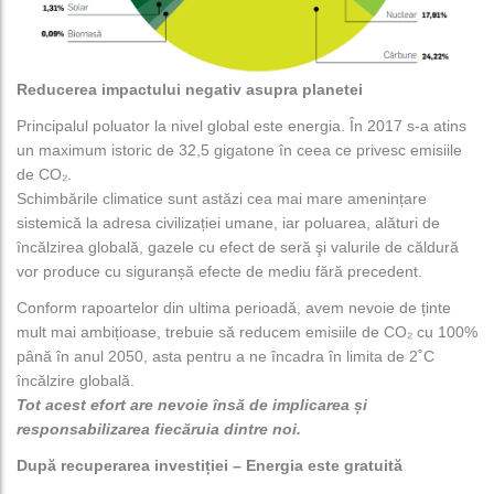
Reducerea impactului negativ asupra planetei
Principalul poluator la nivel global este energia. În 2017 s-a atins
un maximum istoric de 32,5 gigatone în ceea ce privesc emisiile
de CO₂.
Schimbările climatice sunt astăzi cea mai mare amenințare
sistemică la adresa civilizației umane, iar poluarea, alături de
încălzirea globală, gazele cu efect de seră şi valurile de căldură
vor produce cu siguranșă efecte de mediu fără precedent.
Conform rapoartelor din ultima perioadă, avem nevoie de ținte
mult mai ambițioase, trebuie să reducem emisiile de CO₂ cu 100%
până în anul 2050, asta pentru a ne încadra în limita de 2˚C
încălzire globală.
Tot acest efort are nevoie însă de implicarea și
responsabilizarea fiecăruia dintre noi.
După recuperarea investiției – Energia este gratuită