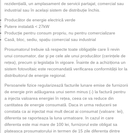
rezidențială, un amplasament de servicii partajat, comercial sau
industrial sau în același sistem de distribuție închis.
Producător de energie electrică verde
Putere instalată < 27kW
Producție pentru consum propriu, nu pentru comercializare
Casă, bloc, sediu, spațiu comercial sau industrial
Prosumatorul trebuie să respecte toate obligațiile care îi revin
unui consumator, dar şi pe cele ale unui producător (cerințele de
rețea), precum și legislația în vigoare. Înainte de a achiziționa un
sistem fotovoltaic este recomandată verificarea conformității lor la
distribuitorul de energie regional.
Persoanele fizice regularizează facturile lunare emise de furnizorii
de energie prin adăugarea unui semn minus (-) la factură pentru
a injecta valoarea energiei în rețea, ceea ce va reduce din
cantitatea de energie consumată. Daca in urma reducerii se
constata ca ai injectat mai mult decat ai consumat (valoare: lei),
diferenta se raporteaza la luna urmatoare. In cazul in care
diferenta este mai mare de 100 lei, furnizorul este obligat sa
plateasca prosumatorului in termen de 15 zile diferenta dintre