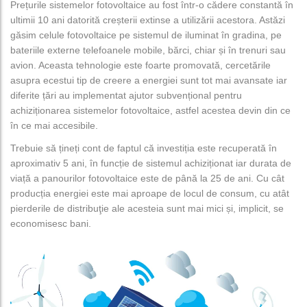
Prețurile sistemelor fotovoltaice au fost într-o cădere constantă în
ultimii 10 ani datorită creșterii extinse a utilizării acestora. Astăzi
găsim celule fotovoltaice pe sistemul de iluminat în gradina, pe
bateriile externe telefoanele mobile, bărci, chiar și în trenuri sau
avion. Aceasta tehnologie este foarte promovată, cercetările
asupra ecestui tip de creere a energiei sunt tot mai avansate iar
diferite țări au implementat ajutor subvențional pentru
achiziționarea sistemelor fotovoltaice, astfel acestea devin din ce
în ce mai accesibile.
Trebuie să țineți cont de faptul că investiția este recuperată în
aproximativ 5 ani, în funcție de sistemul achiziționat iar durata de
viață a panourilor fotovoltaice este de până la 25 de ani. Cu cât
producția energiei este mai aproape de locul de consum, cu atât
pierderile de distribuţie ale acesteia sunt mai mici și, implicit, se
economisesc bani.