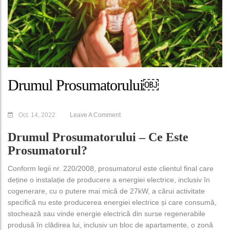
Drumul Prosumatorului￼
Oct. 14, 2022
Leave A Comment
Drumul Prosumatorului –
Ce Este
Prosumatorul?
Conform legii nr. 220/2008, prosumatorul este clientul final care
deține o instalație de producere a energiei electrice, inclusiv în
cogenerare, cu o putere mai mică de 27kW, a cărui activitate
specifică nu este producerea energiei electrice și care consumă,
stochează sau vinde energie electrică din surse regenerabile
produsă în clădirea lui, inclusiv un bloc de apartamente, o zonă