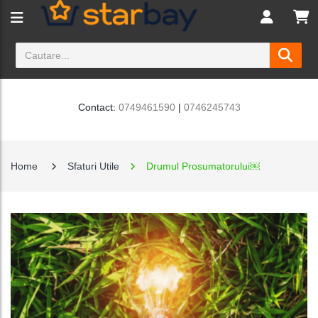
Contact:
0749461590
|
0746245743
Home
Sfaturi Utile
Drumul Prosumatorului￼