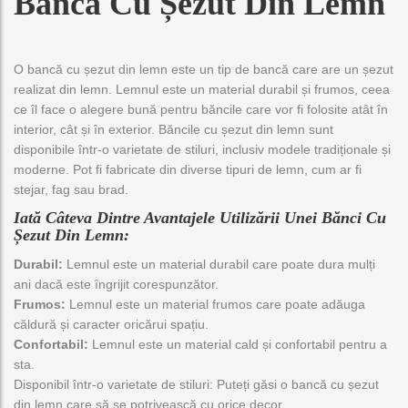
Bancă Cu Șezut Din Lemn
z
ă
o
O bancă cu șezut din lemn este un tip de bancă care are un șezut
c
realizat din lemn. Lemnul este un material durabil și frumos, ceea
a
t
ce îl face o alegere bună pentru băncile care vor fi folosite atât în ​​
e
interior, cât și în exterior. Băncile cu șezut din lemn sunt
g
disponibile într-o varietate de stiluri, inclusiv modele tradiționale și
o
moderne. Pot fi fabricate din diverse tipuri de lemn, cum ar fi
r
stejar, fag sau brad.
i
Iată Câteva Dintre Avantajele Utilizării Unei Bănci Cu
e
Șezut Din Lemn:
Durabil:
Lemnul este un material durabil care poate dura mulți
ani dacă este îngrijit corespunzător.
Frumos:
Lemnul este un material frumos care poate adăuga
căldură și caracter oricărui spațiu.
Confortabil:
Lemnul este un material cald și confortabil pentru a
sta.
Disponibil într-o varietate de stiluri: Puteți găsi o bancă cu șezut
din lemn care să se potrivească cu orice decor.