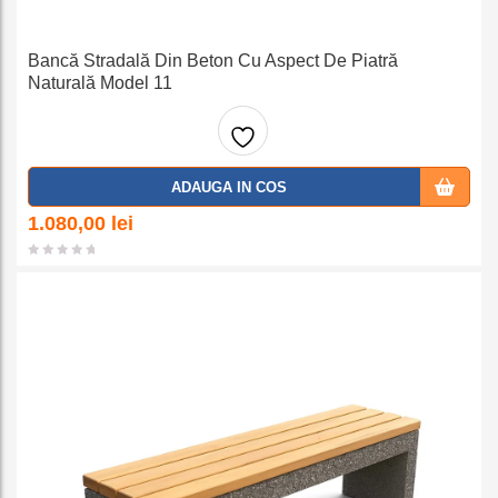
Bancă Stradală Din Beton Cu Aspect De Piatră
Naturală Model 11
Adaug
ADAUGA IN COS
a la
1.080,00
lei
favorit
e