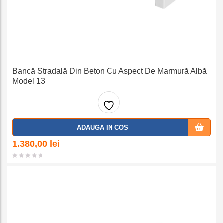
Bancă Stradală Din Beton Cu Aspect De Marmură Albă
Model 13
Adaug
ADAUGA IN COS
a la
1.380,00
lei
favorit
e