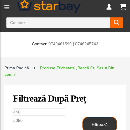
Contact:
0749461590
|
0746245743
Prima Pagină
Produse Etichetate „bancă Cu Șezut Din
Lemn”
Filtrează După Preț
Preț
Preț
minim
maxim
Filtrează