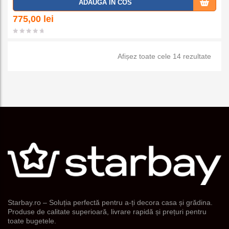
ADAUGA IN COS
a la
775,00
lei
favorit
Sorta
Afișez toate cele 14 rezultate
e
după
popul
Starbay.ro – Soluția perfectă pentru a-ți decora casa și grădina.
Produse de calitate superioară, livrare rapidă și prețuri pentru
toate bugetele.