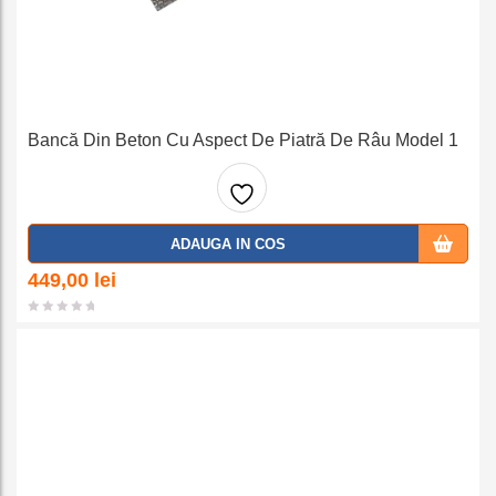
Bancă Din Beton Cu Aspect De Piatră De Râu Model 1
Adaug
ADAUGA IN COS
a la
449,00
lei
favorit
e