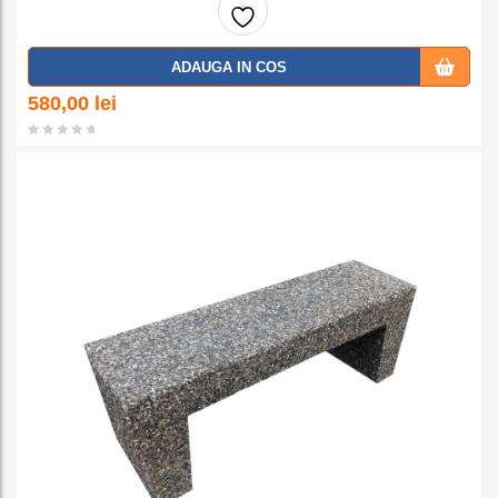
Adaug
ADAUGA IN COS
a la
580,00
lei
favorit
e