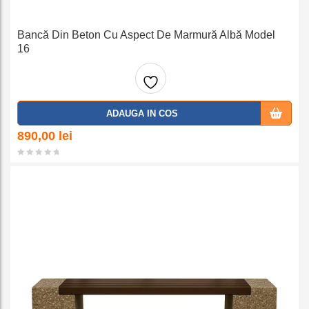
Bancă Din Beton Cu Aspect De Marmură Albă Model
16
Adaug
ADAUGA IN COS
a la
890,00
lei
favorit
e