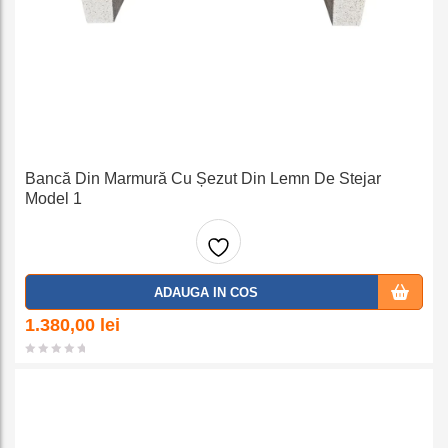
Bancă Din Marmură Cu Șezut Din Lemn De Stejar
Model 1
Adaug
ADAUGA IN COS
a la
1.380,00
lei
favorit
e