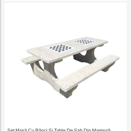
favorit
e
Set Masă Cu Bănci Și Table De Șah Din Marmură