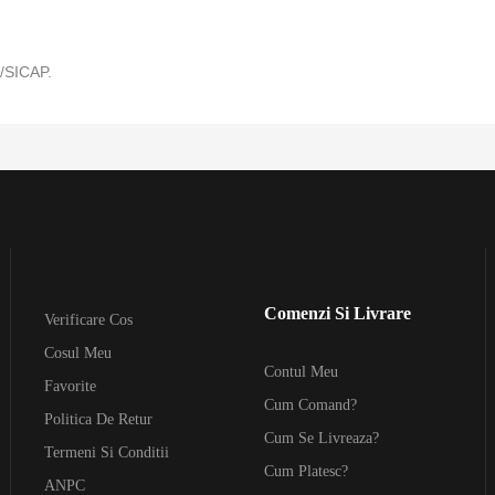
P/SICAP.
Comenzi Si Livrare
Verificare Cos
Cosul Meu
Contul Meu
Favorite
Cum Comand?
Politica De Retur
Cum Se Livreaza?
Termeni Si Conditii
Cum Platesc?
ANPC