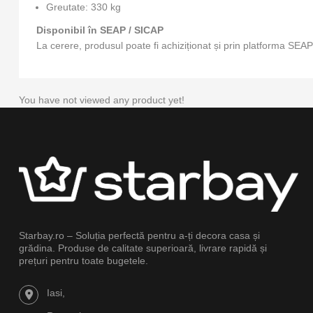
Greutate: 330 kg
Disponibil în SEAP / SICAP
La cerere, produsul poate fi achiziționat și prin platforma SEA
You have not viewed any product yet!
Starbay.ro – Soluția perfectă pentru a-ți decora casa și
grădina. Produse de calitate superioară, livrare rapidă și
prețuri pentru toate bugetele.
Iasi,