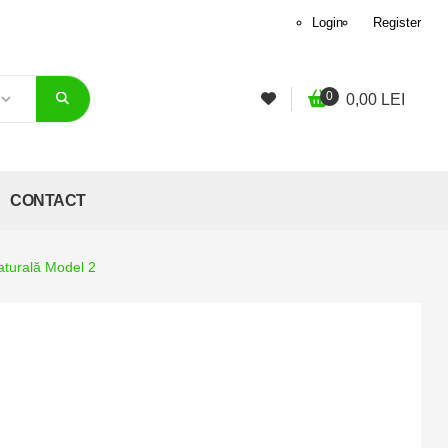
Login
Register
0
0,00
LEI
CONTACT
aturală Model 2