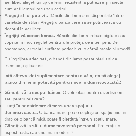
aer liber, alegeți un tip de lemn rezistent la putrezire și insecte,
cum ar fi lemnul roșu sau cedrul.
Alegeți stilul potrivit:
Băncile din lemn sunt disponibile într-o
varietate de stiluri. Alegeți o bancă care să se potrivească cu
decorul în aer liber.
Îngrijiți-vă corect banca:
Băncile din lemn trebuie sigilate sau
vopsite în mod regulat pentru a le proteja de intemperii. De
asemenea, ar trebui curățate periodic cu o cârpă moale și umedă.
Cu îngrijirea adecvată, o bancă din lemn poate oferi ani de
frumusețe și bucurie.
Iată câteva idei suplimentare pentru a vă ajuta să alegeți
banca din lemn potrivită pentru nevoile dumneavoastră:
Gândiți-vă la scopul băncii.
O veți folosi pentru divertisment
sau pentru relaxare?
Luați în considerare dimensiunea spațiului
dumneavoastră.
O bancă mare poate copleși un spațiu mic, în
timp ce o bancă mică poate fi pierdută într-un spațiu mare.
Gândiți-vă la stilul dumneavoastră personal.
Preferați un
aspect rustic sau unul mai modern?