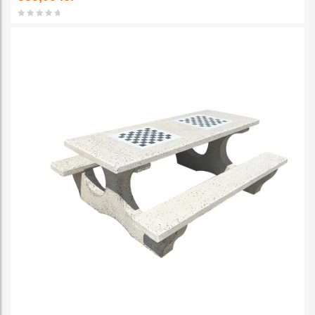
favorit
e