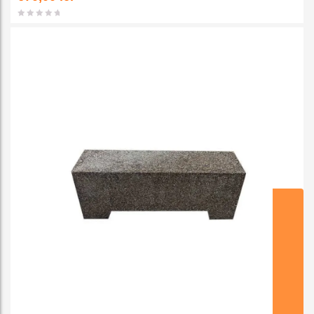
favorit
e
ADAUGA IN COS