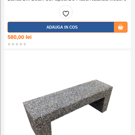
Adaug
ADAUGA IN COS
a la
580,00
lei
favorit
e