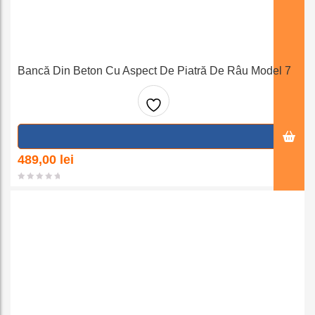
Bancă Din Beton Cu Aspect De Piatră De Râu Model 7
Adaug
a la
489,00
lei
favorit
e