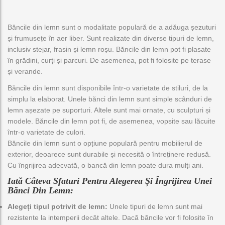
ă
o
Băncile din lemn sunt o modalitate populară de a adăuga șezuturi
c
și frumusețe în aer liber. Sunt realizate din diverse tipuri de lemn,
a
t
inclusiv stejar, frasin și lemn roșu. Băncile din lemn pot fi plasate
e
în grădini, curți și parcuri. De asemenea, pot fi folosite pe terase
g
și verande.
o
Băncile din lemn sunt disponibile într-o varietate de stiluri, de la
r
simplu la elaborat. Unele bănci din lemn sunt simple scânduri de
i
lemn așezate pe suporturi. Altele sunt mai ornate, cu sculpturi și
e
modele. Băncile din lemn pot fi, de asemenea, vopsite sau lăcuite
într-o varietate de culori.
Băncile din lemn sunt o opțiune populară pentru mobilierul de
exterior, deoarece sunt durabile și necesită o întreținere redusă.
Cu îngrijirea adecvată, o bancă din lemn poate dura mulți ani.
Iată Câteva Sfaturi Pentru Alegerea Și Îngrijirea Unei
Bănci Din Lemn:
Alegeți tipul potrivit de lemn:
Unele tipuri de lemn sunt mai
rezistente la intemperii decât altele. Dacă băncile vor fi folosite în