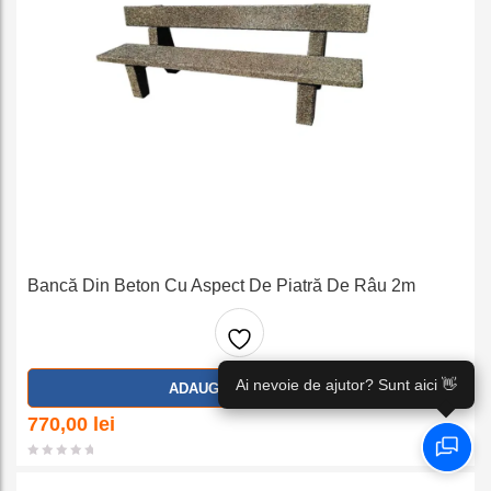
Bancă Din Beton Cu Aspect De Piatră De Râu 2m
Adaug
Ai nevoie de ajutor? Sunt aici 👋
ADAUGA IN COS
a la
770,00
lei
favorit