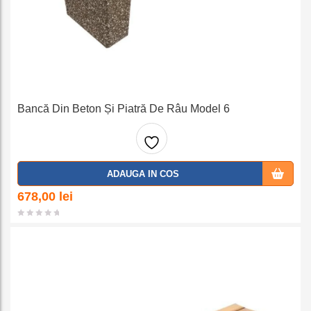
Bancă Din Beton Și Piatră De Râu Model 6
Adaug
ADAUGA IN COS
a la
678,00
lei
favorit
e