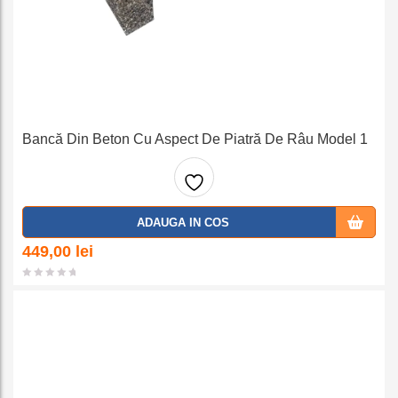
Bancă Din Beton Cu Aspect De Piatră De Râu Model 1
Adaug
ADAUGA IN COS
a la
449,00
lei
favorit
e