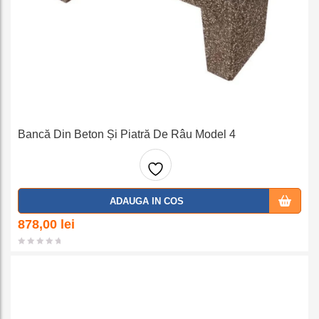
Bancă Din Beton Și Piatră De Râu Model 4
Adaug
ADAUGA IN COS
a la
878,00
lei
favorit
e