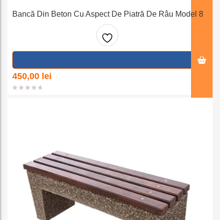
Bancă Din Beton Cu Aspect De Piatră De Râu Model 8
Adaug
a la
450,00
lei
favorit
e