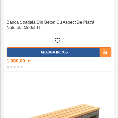
Bancă Stradală Din Beton Cu Aspect De Piatră
Naturală Model 11
Adaug
ADAUGA IN COS
a la
1.080,00
lei
favorit
e