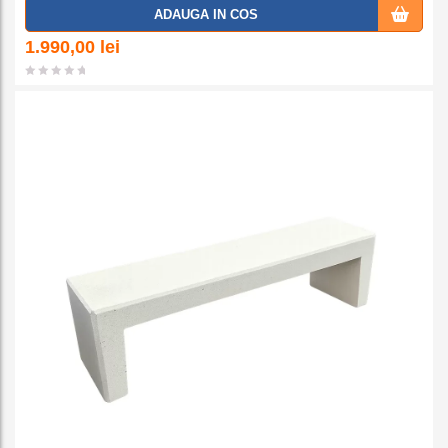
Adaug
ADAUGA IN COS
a la
1.990,00
lei
favorit
e