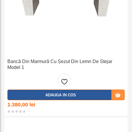
Bancă Din Marmură Cu Șezut Din Lemn De Stejar
Model 1
Adaug
ADAUGA IN COS
a la
1.380,00
lei
favorit
e