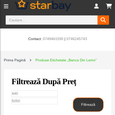
Contact:
0749461590
|
0746245743
Prima Pagină
Produse Etichetate „banca Din Lemn”
Filtrează După Preț
Preț
Preț
minim
maxim
Filtrează