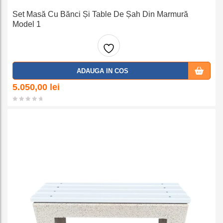
Set Masă Cu Bănci Și Table De Șah Din Marmură
Model 1
Adaug
ADAUGA IN COS
a la
5.050,00
lei
favorit
e