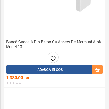
Bancă Stradală Din Beton Cu Aspect De Marmură Albă
Model 13
Adaug
ADAUGA IN COS
a la
1.380,00
lei
favorit
e