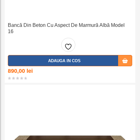
Bancă Din Beton Cu Aspect De Marmură Albă Model
16
Adaug
ADAUGA IN COS
a la
890,00
lei
favorit
e