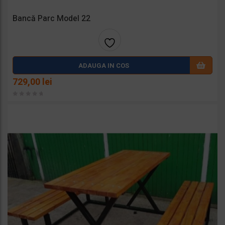
Bancă Parc Model 22
Adaug
ADAUGA IN COS
a la
729,00
lei
favorit
e