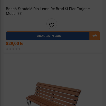
Bancă Stradală Din Lemn De Brad Și Fier Forjat –
Model 33
Adaug
ADAUGA IN COS
a la
829,00
lei
favorit
e