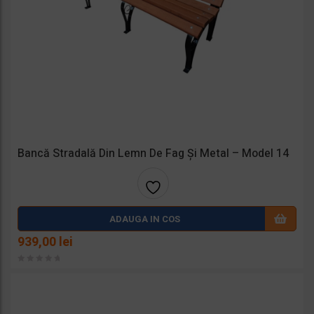
Bancă Stradală Din Lemn De Fag Și Metal – Model 14
Adaug
ADAUGA IN COS
a la
939,00
lei
favorit
e