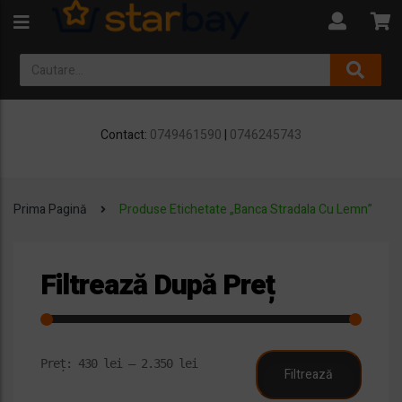
Contact:
0749461590
|
0746245743
Prima Pagină
Produse Etichetate „Banca Stradala Cu Lemn”
Filtrează După Preț
Preț
Preț
Preț:
430 lei
—
2.350 lei
Filtrează
minim
maxim