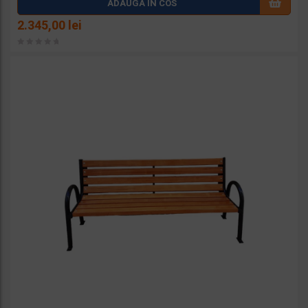
ADAUGA IN COS
a la
2.345,00
lei
favorit
e