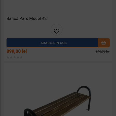
Bancă Parc Model 42
Adaug
ADAUGA IN COS
a la
Prețul
Prețul
899,00
lei
946,00
lei
inițial
curent
favorit
a
este:
fost:
899,00 lei.
e
946,00 lei.