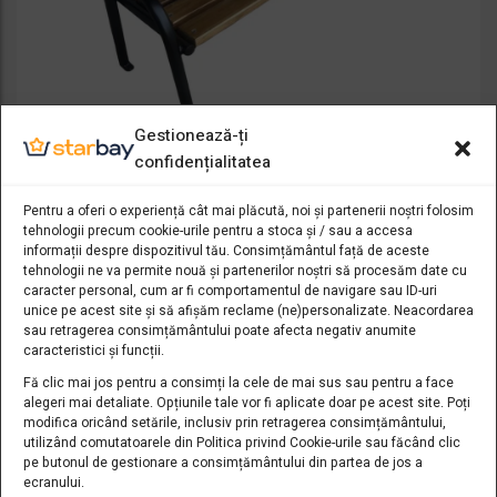
Gestionează-ți
confidențialitatea
Pentru a oferi o experiență cât mai plăcută, noi și partenerii noștri folosim
tehnologii precum cookie-urile pentru a stoca și / sau a accesa
informații despre dispozitivul tău. Consimțământul față de aceste
Bancă Parc Model 39
tehnologii ne va permite nouă și partenerilor noștri să procesăm date cu
caracter personal, cum ar fi comportamentul de navigare sau ID-uri
unice pe acest site și să afișăm reclame (ne)personalizate. Neacordarea
sau retragerea consimțământului poate afecta negativ anumite
Adaug
caracteristici și funcții.
ADAUGA IN COS
Fă clic mai jos pentru a consimți la cele de mai sus sau pentru a face
a la
449,00
lei
alegeri mai detaliate. Opțiunile tale vor fi aplicate doar pe acest site. Poți
modifica oricând setările, inclusiv prin retragerea consimțământului,
favorit
utilizând comutatoarele din Politica privind Cookie-urile sau făcând clic
pe butonul de gestionare a consimțământului din partea de jos a
Sorta
1
2
3
»
Afișez 1 - 20 din 49 de rezultate
e
ecranului.