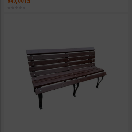
849,00
lei
favorit
e