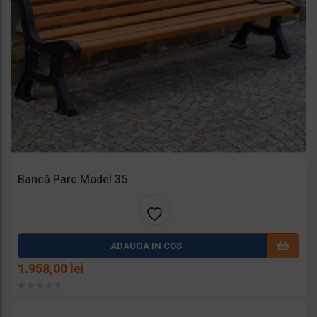
Bancă Parc Model 35
Adaug
ADAUGA IN COS
a la
1.958,00
lei
favorit