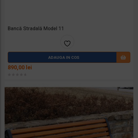
Bancă Stradală Model 11
Adaug
ADAUGA IN COS
a la
890,00
lei
favorit
e