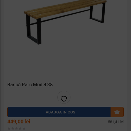
Bancă Parc Model 38
Adaug
ADAUGA IN COS
a la
Prețul
Prețul
449,00
lei
581,41
lei
inițial
curent