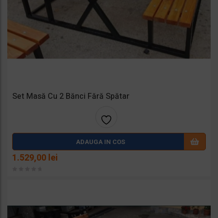
Set Masă Cu 2 Bănci Fără Spătar
Adaug
ADAUGA IN COS
a la
1.529,00
lei
favorit
e