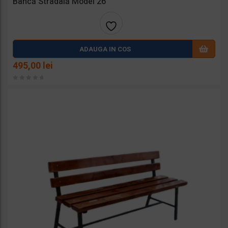
Bancă Stradală Model 26
Adaug
ADAUGA IN COS
a la
495,00
lei
favorit
e