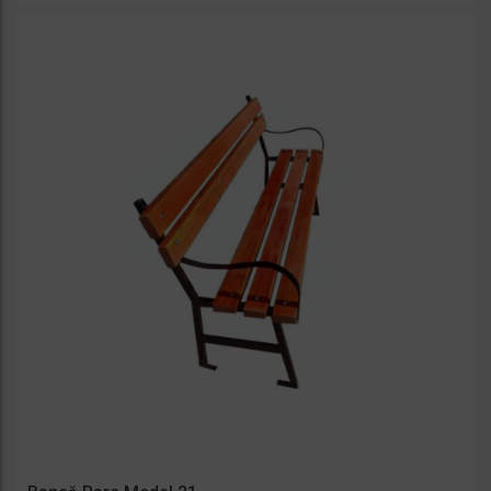
favorit
e