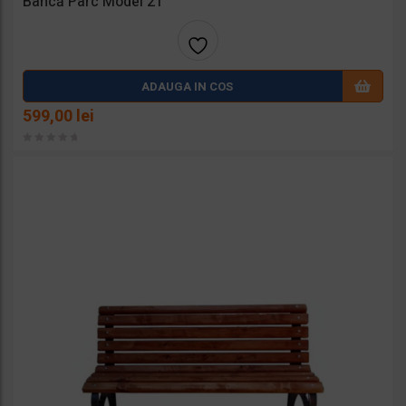
Bancă Parc Model 21
Adaug
ADAUGA IN COS
a la
599,00
lei
favorit
e