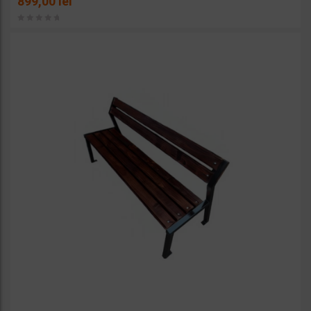
899,00
lei
favorit
e