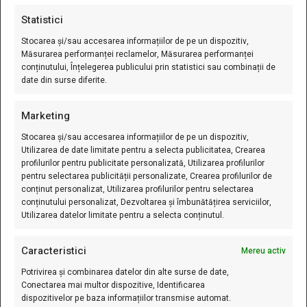
după
popul
Statistici
Stocarea și/sau accesarea informațiilor de pe un dispozitiv,
Măsurarea performanței reclamelor, Măsurarea performanței
conținutului, Înțelegerea publicului prin statistici sau combinații de
date din surse diferite.
Marketing
Stocarea și/sau accesarea informațiilor de pe un dispozitiv,
Utilizarea de date limitate pentru a selecta publicitatea, Crearea
profilurilor pentru publicitate personalizată, Utilizarea profilurilor
pentru selectarea publicității personalizate, Crearea profilurilor de
Starbay.ro – Soluția perfectă pentru a-ți decora casa și grădina.
conținut personalizat, Utilizarea profilurilor pentru selectarea
Produse de calitate superioară, livrare rapidă și prețuri pentru
conținutului personalizat, Dezvoltarea și îmbunătățirea serviciilor,
toate bugetele.
Utilizarea datelor limitate pentru a selecta conținutul.
Iasi,
Caracteristici
Mereu activ
Romania
Potrivirea și combinarea datelor din alte surse de date,
Conectarea mai multor dispozitive, Identificarea
0749 461 590
dispozitivelor pe baza informațiilor transmise automat.
0746 245 743