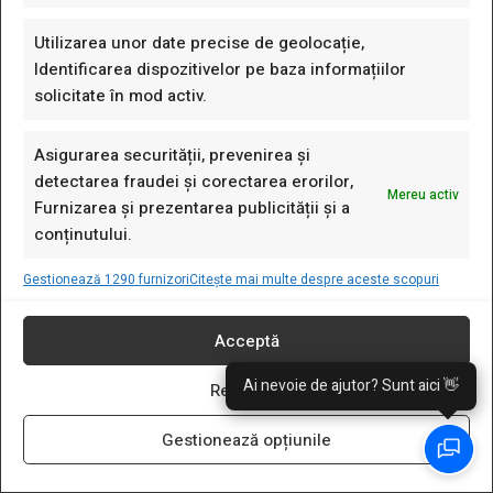
contact@starbay.ro
Utilizarea unor date precise de geolocație,
Identificarea dispozitivelor pe baza informațiilor
LINK-URI UTILE
solicitate în mod activ.
Verificare Cos
Asigurarea securității, prevenirea și
Cosul Meu
detectarea fraudei și corectarea erorilor,
Mereu activ
Favorite
Furnizarea și prezentarea publicității și a
conținutului.
Politica De Retur
Termeni Si Conditii
Gestionează 1290 furnizori
Citește mai multe despre aceste scopuri
ANPC
Livrare Și Transport
Acceptă
Regulament Cupoane
Ai nevoie de ajutor? Sunt aici 👋
Respinge
FAQ
Gestionează opțiunile
Comenzi Si Livrare