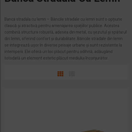
z
ă
o
Banca stradala cu lemn – Băncile stradale cu lemn sunt o opțiune
c
clasică și atractivă pentru amenajarea spațiilor publice. Acestea
a
combină structura robustă, adesea din metal, cu șezutul și spătarul
t
e
din lemn, oferind confort și durabilitate. Băncile stradale din lemn
g
se integrează ușor în diverse peisaje urbane și sunt rezistente la
o
intemperii. Ele oferă un loc plăcut pentru odihnă, adăugând
r
totodată un element estetic plăcut mediului înconjurător.
i
e