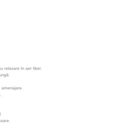
u relaxare în aer liber.
lungă.
e amenajare.
.
l.
asare.