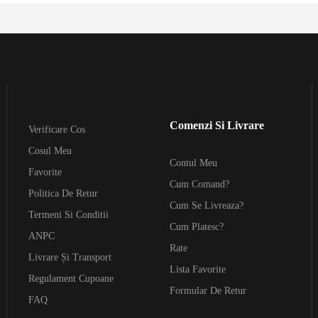
Comenzi Si Livrare
Verificare Cos
Cosul Meu
Contul Meu
Favorite
Cum Comand?
Politica De Retur
Cum Se Livreaza?
Termeni Si Conditii
Cum Platesc?
ANPC
Rate
Livrare Și Transport
Lista Favorite
Regulament Cupoane
Formular De Retur
FAQ