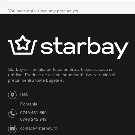
You have not viewed any product yet!
Starbay.ro – Soluția perfectă pentru a-ți decora casa și
grădina. Produse de calitate superioară, livrare rapidă și
prețuri pentru toate bugetele.
Iasi,
Romania
0749 461 590
0746 245 743
contact@starbay.ro