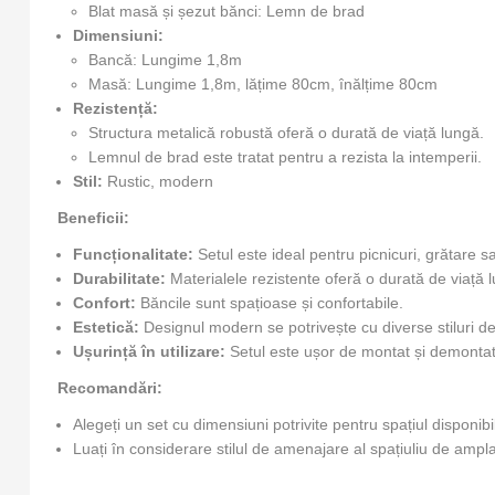
Blat masă și șezut bănci: Lemn de brad
Dimensiuni:
Bancă: Lungime 1,8m
Masă: Lungime 1,8m, lățime 80cm, înălțime 80cm
Rezistență:
Structura metalică robustă oferă o durată de viață lungă.
Lemnul de brad este tratat pentru a rezista la intemperii.
Stil:
Rustic, modern
Beneficii:
Funcționalitate:
Setul este ideal pentru picnicuri, grătare sa
Durabilitate:
Materialele rezistente oferă o durată de viață 
Confort:
Băncile sunt spațioase și confortabile.
Estetică:
Designul modern se potrivește cu diverse stiluri d
Ușurință în utilizare:
Setul este ușor de montat și demontat
Recomandări:
Alegeți un set cu dimensiuni potrivite pentru spațiul disponibi
Luați în considerare stilul de amenajare al spațiuliu de ampl