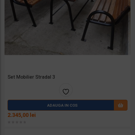
Set Mobilier Stradal 3
Adaug
ADAUGA IN COS
a la
2.345,00
lei
favorit