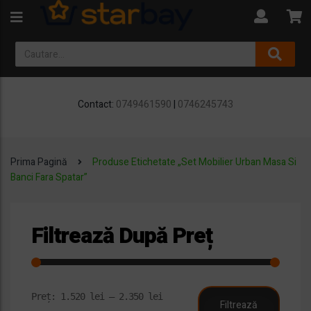
Contact:
0749461590
|
0746245743
Prima Pagină
Produse Etichetate „Set Mobilier Urban Masa Si
Banci Fara Spatar”
Filtrează După Preț
Preț
Preț
Preț:
1.520 lei
—
2.350 lei
Filtrează