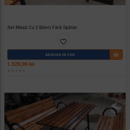
Set Masă Cu 2 Bănci Fără Spătar
Adaug
ADAUGA IN COS
a la
1.529,00
lei
favorit
e