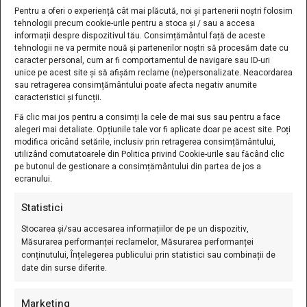
0746 245 743
Pentru a oferi o experiență cât mai plăcută, noi și partenerii noștri folosim
tehnologii precum cookie-urile pentru a stoca și / sau a accesa
contact@starbay.ro
informații despre dispozitivul tău. Consimțământul față de aceste
tehnologii ne va permite nouă și partenerilor noștri să procesăm date cu
LINK-URI UTILE
caracter personal, cum ar fi comportamentul de navigare sau ID-uri
unice pe acest site și să afișăm reclame (ne)personalizate. Neacordarea
sau retragerea consimțământului poate afecta negativ anumite
caracteristici și funcții.
Verificare Cos
Fă clic mai jos pentru a consimți la cele de mai sus sau pentru a face
Cosul Meu
alegeri mai detaliate. Opțiunile tale vor fi aplicate doar pe acest site. Poți
Favorite
modifica oricând setările, inclusiv prin retragerea consimțământului,
utilizând comutatoarele din Politica privind Cookie-urile sau făcând clic
Politica De Retur
pe butonul de gestionare a consimțământului din partea de jos a
ecranului.
Termeni Si Conditii
ANPC
Statistici
Livrare Și Transport
Stocarea și/sau accesarea informațiilor de pe un dispozitiv,
Regulament Cupoane
Măsurarea performanței reclamelor, Măsurarea performanței
conținutului, Înțelegerea publicului prin statistici sau combinații de
FAQ
date din surse diferite.
Comenzi Si Livrare
Marketing