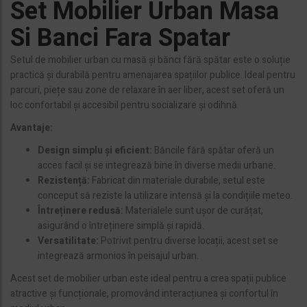
Set Mobilier Urban Masa
a
z
Si Banci Fara Spatar
ă
o
Setul de mobilier urban cu masă și bănci fără spătar este o soluție
c
practică și durabilă pentru amenajarea spațiilor publice. Ideal pentru
a
parcuri, piețe sau zone de relaxare în aer liber, acest set oferă un
t
e
loc confortabil și accesibil pentru socializare și odihnă.
g
Avantaje:
o
r
Design simplu și eficient:
Băncile fără spătar oferă un
i
acces facil și se integrează bine în diverse medii urbane.
e
Rezistență:
Fabricat din materiale durabile, setul este
conceput să reziste la utilizare intensă și la condițiile meteo.
Întreținere redusă:
Materialele sunt ușor de curățat,
asigurând o întreținere simplă și rapidă.
Versatilitate:
Potrivit pentru diverse locații, acest set se
integrează armonios în peisajul urban.
Acest set de mobilier urban este ideal pentru a crea spații publice
atractive și funcționale, promovând interacțiunea și confortul în