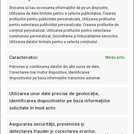
Stocarea și/sau accesarea informațiilor de pe un dispozitiv,
Contul Meu
Utilizarea de date limitate pentru a selecta publicitatea, Crearea
profilurilor pentru publicitate personalizată, Utilizarea profilurilor
Cum Comand?
pentru selectarea publicității personalizate, Crearea profilurilor de
Cum Se Livreaza?
conținut personalizat, Utilizarea profilurilor pentru selectarea
conținutului personalizat, Dezvoltarea și îmbunătățirea serviciilor,
Cum Platesc?
Utilizarea datelor limitate pentru a selecta conținutul.
Rate
Caracteristici
Lista Favorite
Mereu activ
Formular De Retur
Potrivirea și combinarea datelor din alte surse de date,
Conectarea mai multor dispozitive, Identificarea
dispozitivelor pe baza informațiilor transmise automat.
Newsletter
Utilizarea unor date precise de geolocație,
Identificarea dispozitivelor pe baza informațiilor
FITI LA CURENT CU REDUCERILE NOASTRE!
solicitate în mod activ.
Asigurarea securității, prevenirea și
detectarea fraudei și corectarea erorilor,