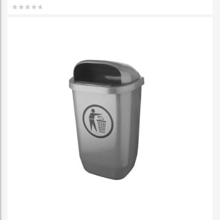
favorit
e