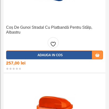
Coș De Gunoi Stradal Cu Platbandă Pentru Stâlp,
Albastru
Adaug
ADAUGA IN COS
a la
257,00
lei
favorit
e