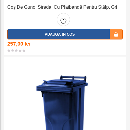
Coș De Gunoi Stradal Cu Platbandă Pentru Stâlp, Gri
Adaug
ADAUGA IN COS
a la
257,00
lei
favorit
e