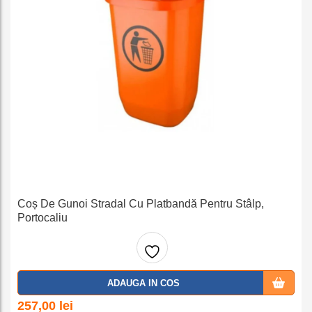
Coș De Gunoi Stradal Cu Platbandă Pentru Stâlp,
Portocaliu
Adaug
ADAUGA IN COS
a la
257,00
lei