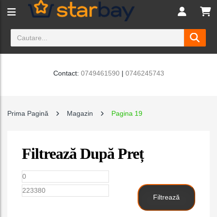
Contact:
0749461590
|
0746245743
Prima Pagină
Magazin
Pagina 19
Filtrează După Preț
Preț
Preț
minim
maxim
Filtrează