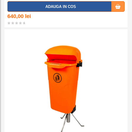
Adaug
ADAUGA IN COS
a la
640,00
lei
favorit
e