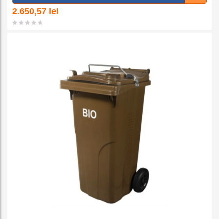
a la
2.650,57
lei
favorit
e