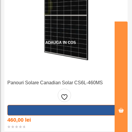
ADAUGA IN COS
Panouri Solare Canadian Solar CS6L-460MS
Adaug
a la
460,00
lei
favorit