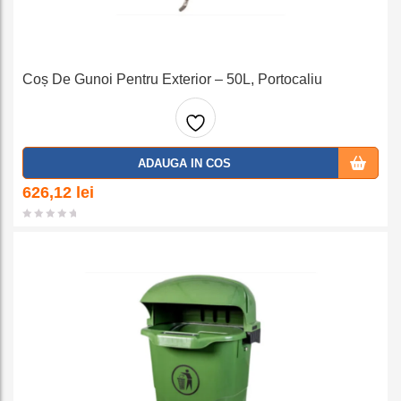
Coș De Gunoi Pentru Exterior – 50L, Portocaliu
Adaug
ADAUGA IN COS
a la
626,12
lei
favorit
e