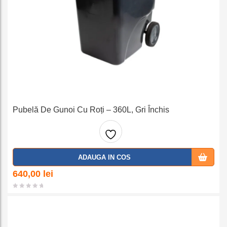
Pubelă De Gunoi Cu Roți – 360L, Gri Închis
Adaug
ADAUGA IN COS
a la
640,00
lei
favorit
e