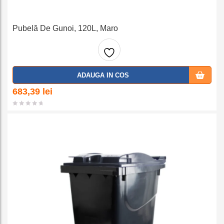
Pubelă De Gunoi, 120L, Maro
Adaug
ADAUGA IN COS
a la
683,39
lei
favorit
e