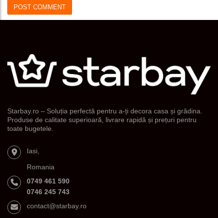
Starbay.ro – Soluția perfectă pentru a-ți decora casa și grădina.
Produse de calitate superioară, livrare rapidă și prețuri pentru
toate bugetele.
Iasi,
Romania
0749 461 590
0746 245 743
contact@starbay.ro