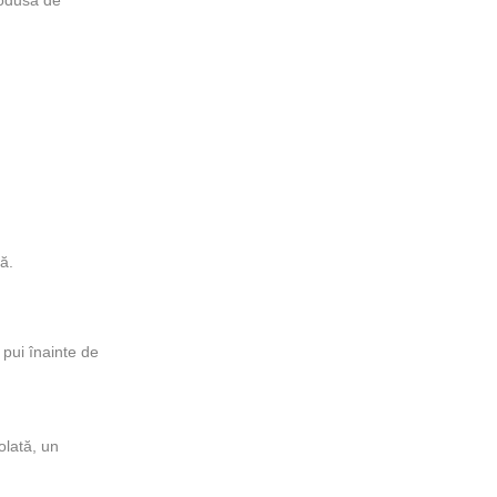
ă.
 pui înainte de
olată, un