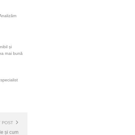
. Analizăm
ibil și
 cea mai bună
 specialist
T POST
de și cum