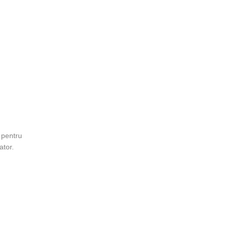
ă pentru
ator.