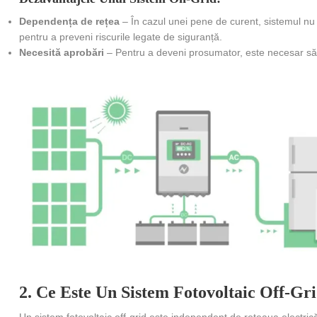
Dependența de rețea
– În cazul unei pene de curent, sistemul nu
pentru a preveni riscurile legate de siguranță.
Necesită aprobări
– Pentru a deveni prosumator, este necesar să o
2. Ce Este Un Sistem Fotovoltaic Off-Gr
Un sistem fotovoltaic off-grid este independent de rețeaua electri