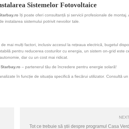
stalarea Sistemelor Fotovoltaice
Starbay.ro
îți poate oferi consultanță și servicii profesionale de montaj
 instalarea sistemului potrivit nevoilor tale.
de mai mulți factori, inclusiv accesul la rețeaua electrică, bugetul dispon
rentabilă pentru reducerea costurilor cu energia, un sistem on-grid este
 autonomie, dar cu un cost mai ridicat.
ă
Starbay.ro
– partenerul tău de încredere pentru energie solară!
nalizate în funcție de situația specifică a fiecărui utilizator. Consultă un
NEX
Tot ce trebuie să știi despre programul Casa Ver