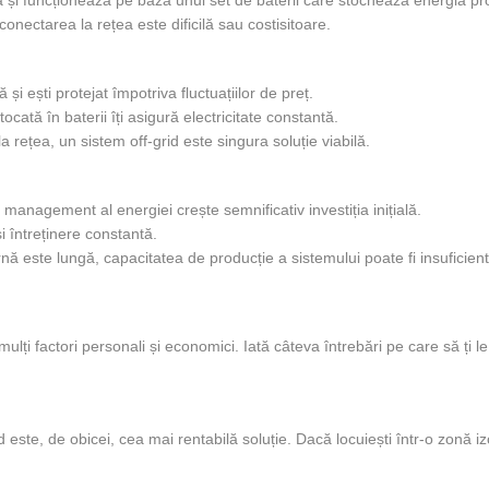
conectarea la rețea este dificilă sau costisitoare.
și ești protejat împotriva fluctuațiilor de preț.
ocată în baterii îți asigură electricitate constantă.
a rețea, un sistem off-grid este singura soluție viabilă.
 management al energiei crește semnificativ investiția inițială.
i întreținere constantă.
ă este lungă, capacitatea de producție a sistemului poate fi insuficient
lți factori personali și economici. Iată câteva întrebări pe care să ți le
 este, de obicei, cea mai rentabilă soluție. Dacă locuiești într-o zonă iz