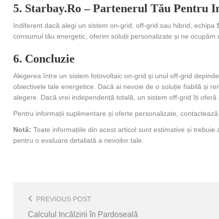
5. Starbay.ro – Partenerul Tău Pentru In
Indiferent dacă alegi un sistem on-grid, off-grid sau hibrid, echipa
consumul tău energetic, oferim soluții personalizate și ne ocupăm de
6. Concluzie
Alegerea între un sistem fotovoltaic on-grid și unul off-grid depinde 
obiectivele tale energetice. Dacă ai nevoie de o soluție fiabilă și 
alegere. Dacă vrei independență totală, un sistem off-grid îți oferă
Pentru informații suplimentare și oferte personalizate, contacteaz
Notă:
Toate informațiile din acest articol sunt estimative și trebuie a
pentru o evaluare detaliată a nevoilor tale.
Post
Navigation
PREVIOUS POST
Calculul Incălzirii în Pardoseală