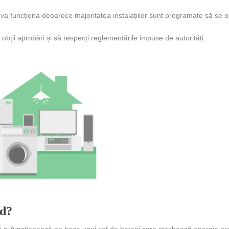
 va funcționa deoarece majoritatea instalațiilor sunt programate să se 
bții aprobări și să respecți reglementările impuse de autorități.
id?
că și funcționează pe baza unui set de baterii care stochează energia p