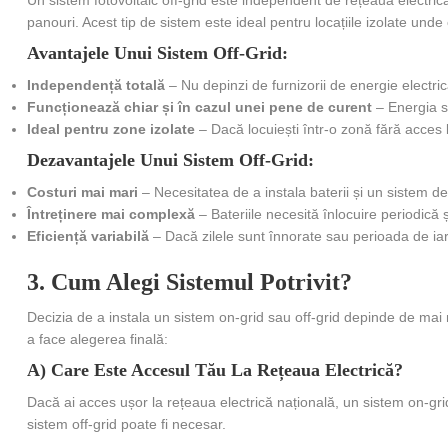
panouri. Acest tip de sistem este ideal pentru locațiile izolate unde 
Avantajele Unui Sistem Off-Grid:
Independență totală
– Nu depinzi de furnizorii de energie electrică 
Funcționează chiar și în cazul unei pene de curent
– Energia st
Ideal pentru zone izolate
– Dacă locuiești într-o zonă fără acces l
Dezavantajele Unui Sistem Off-Grid:
Costuri mai mari
– Necesitatea de a instala baterii și un sistem de
Întreținere mai complexă
– Bateriile necesită înlocuire periodică ș
Eficiență variabilă
– Dacă zilele sunt înnorate sau perioada de iarn
3. Cum Alegi Sistemul Potrivit?
Decizia de a instala un sistem on-grid sau off-grid depinde de mai mu
a face alegerea finală:
A) Care Este Accesul Tău La Rețeaua Electrică?
Dacă ai acces ușor la rețeaua electrică națională, un sistem on-grid
sistem off-grid poate fi necesar.