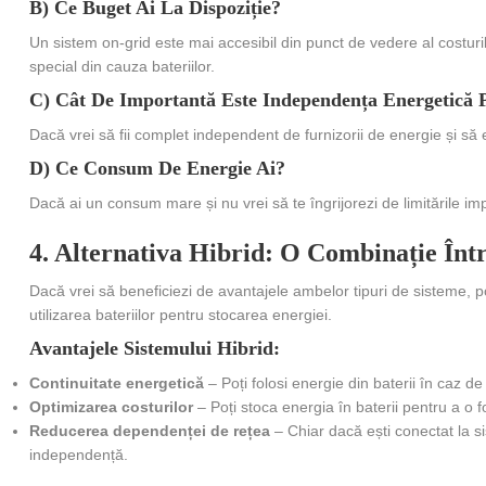
B) Ce Buget Ai La Dispoziție?
Un sistem on-grid este mai accesibil din punct de vedere al costurilor
special din cauza bateriilor.
C) Cât De Importantă Este Independența Energetică 
Dacă vrei să fii complet independent de furnizorii de energie și să ev
D) Ce Consum De Energie Ai?
Dacă ai un consum mare și nu vrei să te îngrijorezi de limitările imp
4. Alternativa Hibrid: O Combinație Înt
Dacă vrei să beneficiezi de avantajele ambelor tipuri de sisteme, 
utilizarea bateriilor pentru stocarea energiei.
Avantajele Sistemului Hibrid:
Continuitate energetică
– Poți folosi energie din baterii în caz de 
Optimizarea costurilor
– Poți stoca energia în baterii pentru a o f
Reducerea dependenței de rețea
– Chiar dacă ești conectat la si
independență.