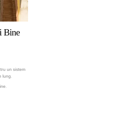
i Bine
ntru un sistem
n lung.
ine.