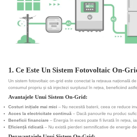
1. Ce Este Un Sistem Fotovoltaic On-Gri
Un sistem fotovoltaic on-grid este conectat la rețeaua națională de e
consumul propriu și să injectezi surplusul în rețea, beneficiind 
Avantajele Unui Sistem On-Grid:
Costuri inițiale mai mici
– Nu necesită baterii, ceea ce reduce inves
Acces la electricitate continuă
– Dacă panourile nu produc suficie
Beneficii financiare
– Energia în exces poate fi livrată în rețea, i
Eficiență ridicată
– Nu există pierderi semnificative de energie deoa
Dezavantajele Unui Sistem On-Grid: