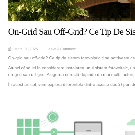
On-Grid Sau Off-Grid? Ce Tip De Sist
Mart. 31, 2025
Leave A Comment
On-grid sau off-grid? Ce tip de sistem fotovoltaic ți se potrivește c
Atunci când iei în considerare instalarea unui sistem fotovoltaic, u
on-grid sau off-grid. Alegerea corectă depinde de mai mulți factori,
În acest articol, vom explora diferențele dintre aceste două tipuri d