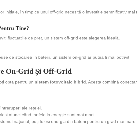
 inițiale, în timp ce unul off-grid necesită o investiție semnificativ mai
Pentru Tine?
iți fluctuațiile de preț, un sistem off-grid este alegerea ideală.
use de stocarea în baterii, un sistem on-grid ar putea fi mai potrivit.
re On-Grid Și Off-Grid
poți opta pentru un
sistem fotovoltaic hibrid
. Acesta combină conectar
întreruperi ale rețelei.
olosi atunci când tarifele la energie sunt mai mari.
stemul național, poți folosi energia din baterii pentru un grad mai mare