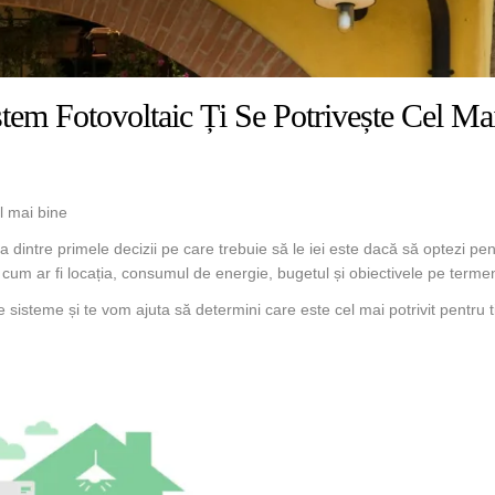
em Fotovoltaic Ți Se Potrivește Cel Ma
el mai bine
na dintre primele decizii pe care trebuie să le iei este dacă să optezi pe
 cum ar fi locația, consumul de energie, bugetul și obiectivele pe terme
e sisteme și te vom ajuta să determini care este cel mai potrivit pentru t