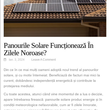
Panourile Solare Funcționează În
Zilele Noroase?
Ian. 3, 2024
Leave A Comment
Din ce în ce mai mulți oameni adoptă noul trend al panourilor
solare, și cu motiv întemeiat. Beneficiază de facturi mai mici la
curent, dobândesc independență energetică și contribuie la
protejarea mediului.
Cu toate acestea, atunci când vine momentul de a lua o decizie,
apare întrebarea firească: panourile solare produc energie și în
condiții meteorologice nefavorabile, cum ar fi zilele înnorate,