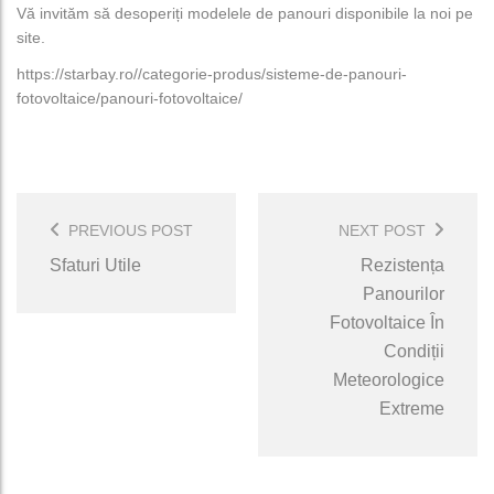
Vă invităm să desoperiți modelele de panouri disponibile la noi pe
site.
https://starbay.ro//categorie-produs/sisteme-de-panouri-
fotovoltaice/panouri-fotovoltaice/
Post
Navigation
PREVIOUS POST
NEXT POST
Sfaturi Utile
Rezistența
Panourilor
Fotovoltaice În
Condiții
Meteorologice
Extreme