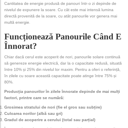
Cantitatea de energie produsă de panouri într-o zi depinde de
nivelul de expunere la soare. Cu cât este mai intensă lumina
directă provenită de la soare, cu atât panourile vor genera mai
multă energie.
Funcționează Panourile Când E
Înnorat?
Chiar dacă cerul este acoperit de nori, panourile solare continuă
să genereze energie electrică, dar la o capacitate redusă, situată
între 10% și 25% din nivelul lor maxim. Pentru a oferi o referință,
în zilele cu soare această capacitate poate atinge între 75% și
80%.
Producția panourilor în zilele înnorate depinde de mai mulți
factori, printre care se numără:
Grosimea stratului de nori (fie el gros sau subțire)
Culoarea norilor (albă sau gri)
Gradul de acoperire a cerului (total sau parțial)