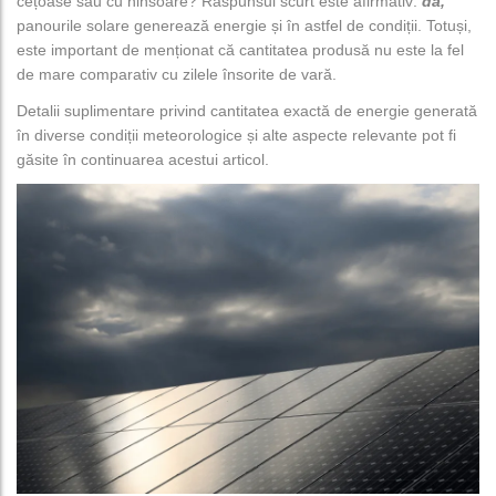
cețoase sau cu ninsoare? Răspunsul scurt este afirmativ:
da,
panourile solare generează energie și în astfel de condiții. Totuși,
este important de menționat că cantitatea produsă nu este la fel
de mare comparativ cu zilele însorite de vară.
Detalii suplimentare privind cantitatea exactă de energie generată
în diverse condiții meteorologice și alte aspecte relevante pot fi
găsite în continuarea acestui articol.