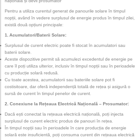
națională și devii prosumator
Pentru a utiliza curentul generat de panourile solare în timpul
nopții, având în vedere surplusul de energie produs în timpul zilei,
există două opțiuni principale:
1. Acumulatori/Baterii Solare:
Surplusul de curent electric poate fi stocat în acumulatori sau
baterii solare.
Aceste dispozitive permit să acumulezi excedentul de energie pe
care îl poți utiliza ulterior, inclusiv în timpul nopții sau în perioadele
cu producție solară redusă.
Cu toate acestea, acumulatorii sau bateriile solare pot fi
costisitoare, dar oferă independență totală de rețea și asigură o
sursă de curent în timpul penelor de curent.
2. Conexiune la Rețeaua Electrică Națională – Prosumator:
Dacă ești conectat la rețeaua electrică națională, poți injecta
surplusul de curent electric produs de panouri în rețea.
În timpul nopții sau în perioadele în care producția de energie
solară este insuficientă, poți consuma curent din rețeaua electrică