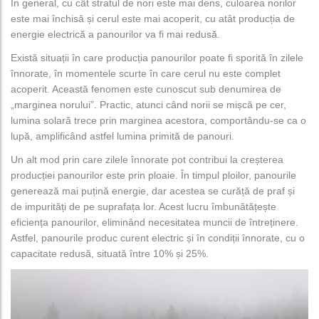
În general, cu cât stratul de nori este mai dens, culoarea norilor
este mai închisă și cerul este mai acoperit, cu atât producția de
energie electrică a panourilor va fi mai redusă.
Există situații în care producția panourilor poate fi sporită în zilele
înnorate, în momentele scurte în care cerul nu este complet
acoperit. Această fenomen este cunoscut sub denumirea de
„marginea norului”. Practic, atunci când norii se mișcă pe cer,
lumina solară trece prin marginea acestora, comportându-se ca o
lupă, amplificând astfel lumina primită de panouri.
Un alt mod prin care zilele înnorate pot contribui la creșterea
producției panourilor este prin ploaie. În timpul ploilor, panourile
generează mai puțină energie, dar acestea se curăță de praf și
de impurități de pe suprafața lor. Acest lucru îmbunătățește
eficiența panourilor, eliminând necesitatea muncii de întreținere.
Astfel, panourile produc curent electric și în condiții înnorate, cu o
capacitate redusă, situată între 10% și 25%.