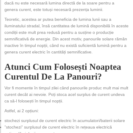
dacă nu este necesară lumina directă de la soare pentru a
genera curent, este totuși necesară prezența luminii.
Teoretic, acestea ar putea beneficia de lumina lunii sau a
iluminatului stradal, însă cantitatea de lumină disponibilă în aceste
condiții este mult prea redusă pentru a susține o producție
semnificativă de energie. Din acest motiv, panourile solare rămân
inactive în timpul nopții, când nu există suficientă lumină pentru a
genera curent electric în cantități semnificative.
Atunci Cum Folosești Noaptea
Curentul De La Panouri?
Vor fi momente în timpul zilei când panourile produc mult mai mult
curent decât ai nevoie. Poți stoca acel surplus de curent undeva
ca să-l folosești în timpul nopții.
Astfel, ai 2 opțiuni:
stochezi surplusul de curent electric în acumulatori/baterii solare
”stochezi” surplusul de curent electric în rețeaua electrică