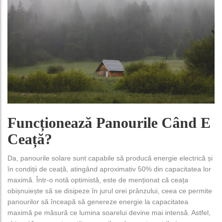
Funcționează Panourile Când E
Ceață?
Da, panourile solare sunt capabile să producă energie electrică și
în condiții de ceață, atingând aproximativ 50% din capacitatea lor
maximă. Într-o notă optimistă, este de menționat că ceața
obișnuiește să se disipeze în jurul orei prânzului, ceea ce permite
panourilor să înceapă să genereze energie la capacitatea
maximă pe măsură ce lumina soarelui devine mai intensă. Astfel,