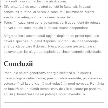
națională, așa cum ai făcut și până acum.
Diferența față de acumulatori constă în faptul că, în cazul
conexiunii la rețea, ai acces la consumul nelimitat de curent
electric din rețea, nu doar la ceea ce injectezi.
Totuși, în cazul unei pene de curent, vei fi dependent de rețea și
nu vei putea consuma din surplusul stocat independent.
Alegerea între aceste două opțiuni depinde de preferințele tale,
nevoile specifice, bugetul disponibil și gradul de independență
energetică pe care îl dorești. Fiecare opțiune are avantaje și
dezavantaje, iar alegerea depinde de circumstanțele individuale.
Concluzii
Panourile solare generează energie electrică și în condiții
meteorologice nefavorabile, precum zilele înnorate, ploioase sau
cețoase, însă la o eficiență mai redusă. În mod norocos, România
se bucură de un număr semnificativ de zile cu soare pe parcursul
anului și beneficiază de un potențial solar favorabil. ☀️