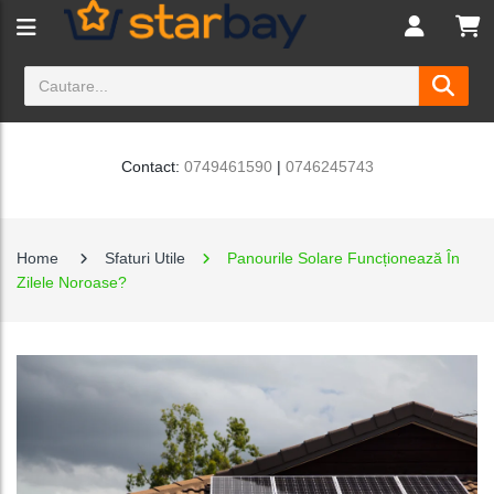
Contact:
0749461590
|
0746245743
Home
Sfaturi Utile
Panourile Solare Funcționează În
Zilele Noroase?