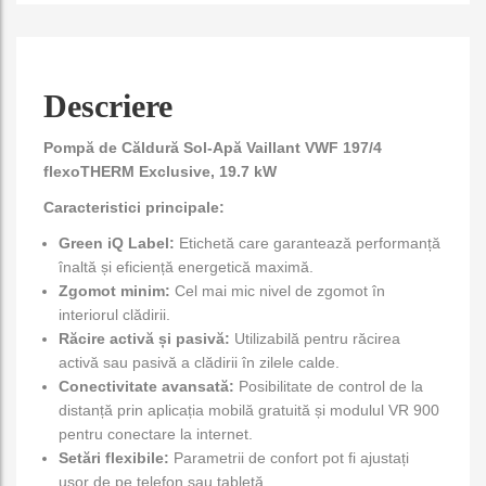
Descriere
Pompă de Căldură Sol-Apă Vaillant VWF 197/4
flexoTHERM Exclusive, 19.7 kW
Caracteristici principale:
Green iQ Label:
Etichetă care garantează performanță
înaltă și eficiență energetică maximă.
Zgomot minim:
Cel mai mic nivel de zgomot în
interiorul clădirii.
Răcire activă și pasivă:
Utilizabilă pentru răcirea
activă sau pasivă a clădirii în zilele calde.
Conectivitate avansată:
Posibilitate de control de la
distanță prin aplicația mobilă gratuită și modulul VR 900
pentru conectare la internet.
Setări flexibile:
Parametrii de confort pot fi ajustați
ușor de pe telefon sau tabletă.