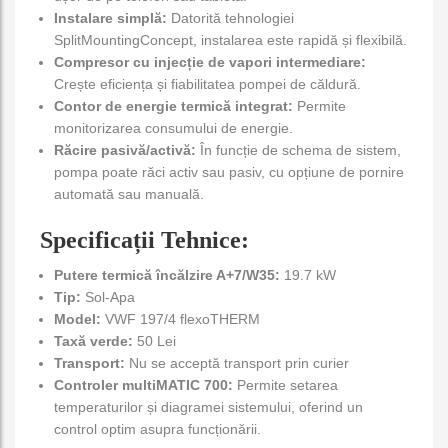
Instalare simplă:
Datorită tehnologiei
SplitMountingConcept, instalarea este rapidă și flexibilă.
Compresor cu injecție de vapori intermediare:
Crește eficiența și fiabilitatea pompei de căldură.
Contor de energie termică integrat:
Permite
monitorizarea consumului de energie.
Răcire pasivă/activă:
În funcție de schema de sistem,
pompa poate răci activ sau pasiv, cu opțiune de pornire
automată sau manuală.
Specificații Tehnice:
Putere termică încălzire A+7/W35:
19.7 kW
Tip:
Sol-Apa
Model:
VWF 197/4 flexoTHERM
Taxă verde:
50 Lei
Transport:
Nu se acceptă transport prin curier
Controler multiMATIC 700:
Permite setarea
temperaturilor și diagramei sistemului, oferind un
control optim asupra funcționării.