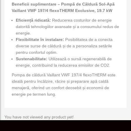
Beneficii suplimentare – Pompă de Căldură Sol-Apă
Vaillant VWF 197/4 flexoTHERM Exclusive, 19.7 kW
Eficiență ridicată:
Reducerea costurilor de energie
datorită tehnologiilor avansate și a consumului redus de
energie.
Flexibilitate în instalare:
Posibilitatea de a conecta
diverse surse de căldură și de a personaliza setările
pentru confortul optim.
Sustenabilitate:
Utilizează o sursă regenerabilă de
energie, contribuind la reducerea emisiilor de CO2.
Pompa de căldură Vaillant VWF 197/4 flexoTHERM este
ideală pentru încălzire, răcire și preparare apă caldă
menajeră, oferind un confort deosebit și economii de
energie pe termen lung.
You have not viewed any product yet!