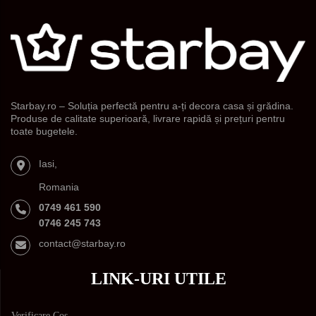
Starbay.ro – Soluția perfectă pentru a-ți decora casa și grădina.
Produse de calitate superioară, livrare rapidă și prețuri pentru
toate bugetele.
Iasi,
Romania
0749 461 590
0746 245 743
contact@starbay.ro
LINK-URI UTILE
Verificare Cos