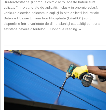
litiu-ferofosfat ca și compus chimic activ. Aceste baterii sunt
utilizate într-o varietate de aplicații, inclusiv în energie solară,
vehicule electrice, telecomunicații și în alte aplicații industriale.
Bateriile Huawei Lithium Iron Phosphate (LiFePO4) sunt
disponibile într-o varietate de dimensiuni și capacități pentru a
Bateriile Huawei liti
satisface nevoile diferitelor …
Continue reading
→