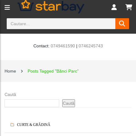
Contact:
0749461590
|
0746245743
Home
Posts Tagged "Bănci Parc"
Caută
Caută
CURTE & GRĂDINĂ