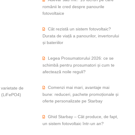
românii le cred despre panourile
fotovoltaice
Cât rezistă un sistem fotovoltaic?
Durata de viață a panourilor, invertorului
și bateriilor
Legea Prosumatorului 2026: ce se
schimbă pentru prosumatori și cum te
afectează noile reguli?
Comenzi mai mari, avantaje mai
o varietate de
bune: reduceri, pachete promoționale și
te (LiFePO4)
oferte personalizate pe Starbay
-fier-fosfat (LiFePO4)￼
Ghid Starbay – Cât produce, de fapt,
un sistem fotovoltaic într-un an?