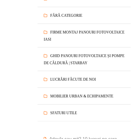
FĂRĂ CATEGORIE
FIRME MONTAJ PANOURI FOTOVOLTAICE
IASI
GHID PANOURI FOTOVOLTAICE ȘI POMPE
DE CĂLDURĂ | STARBAY
LUCRĂRI FĂCUTE DE NOI
MOBILIER URBAN & ECHIPAMENTE
SFATURI UTILE
Adevăr sau mit? 10 lucruri pe care