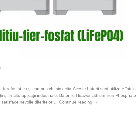
￼
u-ferofosfat ca și compus chimic activ. Aceste baterii sunt utilizate într-
ații și în alte aplicații industriale. Bateriile Huawei Lithium Iron Phospha
Bateriile Huawei litiu
a satisface nevoile diferitelor …
Continue reading
→