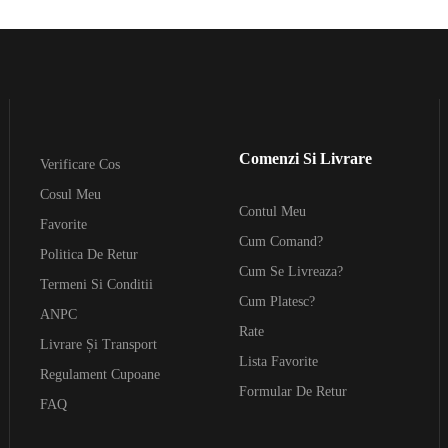
Comenzi Si Livrare
Verificare Cos
Cosul Meu
Contul Meu
Favorite
Cum Comand?
Politica De Retur
Cum Se Livreaza?
Termeni Si Conditii
Cum Platesc?
ANPC
Rate
Livrare Și Transport
Lista Favorite
Regulament Cupoane
Formular De Retur
FAQ