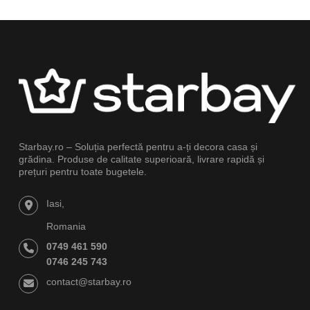
Starbay.ro – Soluția perfectă pentru a-ți decora casa și
grădina. Produse de calitate superioară, livrare rapidă și
prețuri pentru toate bugetele.
Iasi,
Romania
0749 461 590
0746 245 743
contact@starbay.ro