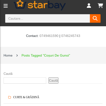
Contact:
0749461590
|
0746245743
Home
Posts Tagged "Coșuri De Gunoi"
Caută
Caută
CURTE & GRĂDINĂ