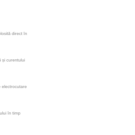
osită direct în
 și curentului
e electrocutare
lui în timp