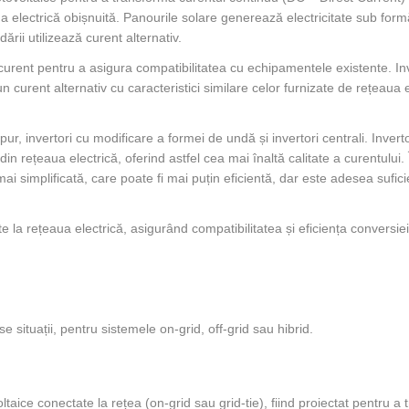
eaua electrică obișnuită. Panourile solare generează electricitate sub for
ării utilizează curent alternativ.
 curent pentru a asigura compatibilitatea cu echipamentele existente. In
 curent alternativ cu caracteristici similare celor furnizate de rețeaua e
e pur, invertori cu modificare a formei de undă și invertori centrali. Invert
n rețeaua electrică, oferind astfel cea mai înaltă calitate a curentului.
i simplificată, care poate fi mai puțin eficientă, dar este adesea sufic
te la rețeaua electrică, asigurând compatibilitatea și eficiența conversie
e situații, pentru sistemele on-grid, off-grid sau hibrid.
taice conectate la rețea (on-grid sau grid-tie), fiind proiectat pentru a