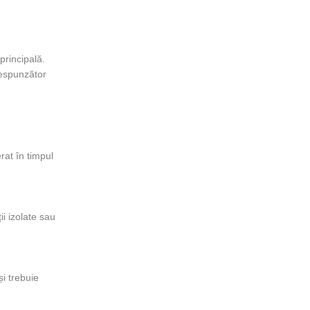
principală.
respunzător
rat în timpul
ii izolate sau
și trebuie