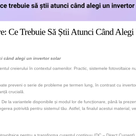
e: Ce Trebuie Să Știi Atunci Când Alegi
ci când alegi un invertor solar
entul creierului în contextul oamenilor. Practic, sistemele fotovoltaice n
 poate preveni o serie de probleme pe termen lung, în contrast cu invertor
anță crucială.
i. De la variantele disponibile și modul lor de funcționare, până la preze
gerea potrivită pentru sistemul tău. Astfel, la finalul acestui material, 
e fotovoltaice pentru a transforma curentul continuu (DC – Direct Current)