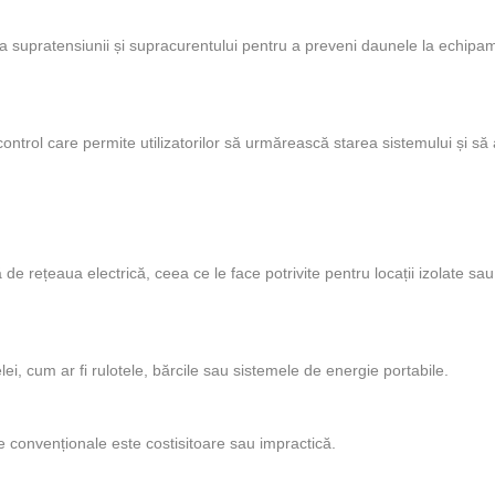
va supratensiunii și supracurentului pentru a preveni daunele la echipa
 control care permite utilizatorilor să urmărească starea sistemului și să
e rețeaua electrică, ceea ce le face potrivite pentru locații izolate sa
țelei, cum ar fi rulotele, bărcile sau sistemele de energie portabile.
ce convenționale este costisitoare sau impractică.