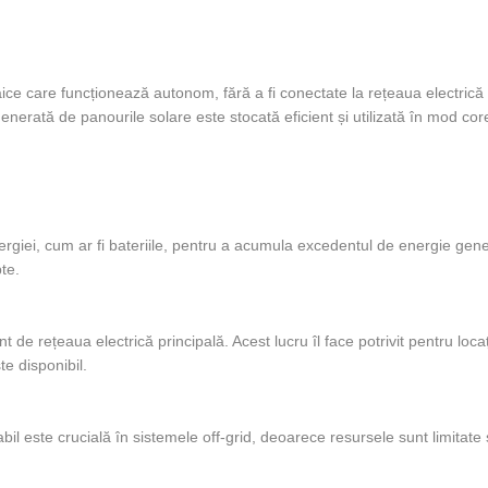
taice care funcționează autonom, fără a fi conectate la rețeaua electrică 
generată de panourile solare este stocată eficient și utilizată în mod co
rgiei, cum ar fi bateriile, pentru a acumula excedentul de energie gene
te.
de rețeaua electrică principală. Acest lucru îl face potrivit pentru locaț
te disponibil.
abil este crucială în sistemele off-grid, deoarece resursele sunt limitate 