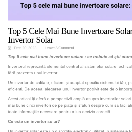
Top 5 Cele Mai Bune Invertoare Solar
Invertor Solar
Dec. 20, 2023
Leave A Comment
Top 5 cele mai bune invertoare solare : ce trebuie să știi atun
Invertorul reprezintă elementul central al sistemelor solare, echival
fără prezenta unui invertor.
Un invertor de calitate, eficient și adaptat specific sistemului tău,
eficienți. De aceea, alegerea unui invertor potrivit este de o import
Acest articol îți oferă o perspectivă amplă asupra invertorilor solar
mai bune cinci invertori de pe piață și sfaturi despre cum să faci ale
toate informațiile necesare pentru a lua decizia corectă.
Ce este un invertor solar?
Un invertor solar este un dispozitiv electronic utilizat în sistemel