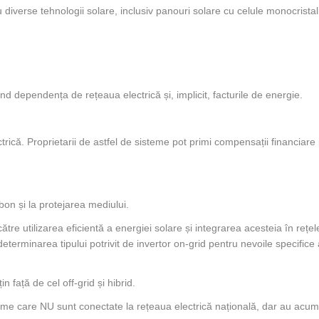
cu diverse tehnologii solare, inclusiv panouri solare cu celule monocrista
nd dependența de rețeaua electrică și, implicit, facturile de energie.
rică. Proprietarii de astfel de sisteme pot primi compensații financiare
bon și la protejarea mediului.
ătre utilizarea eficientă a energiei solare și integrarea acesteia în rețel
eterminarea tipului potrivit de invertor on-grid pentru nevoile specifice 
n față de cel off-grid și hibrid.
teme care NU sunt conectate la rețeaua electrică națională, dar au acumu