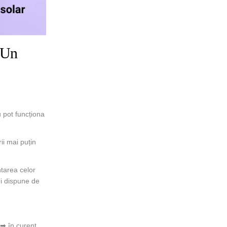
 Un
u pot funcționa
ii mai puțin
ntarea celor
vei dispune de
 ➡ în curent