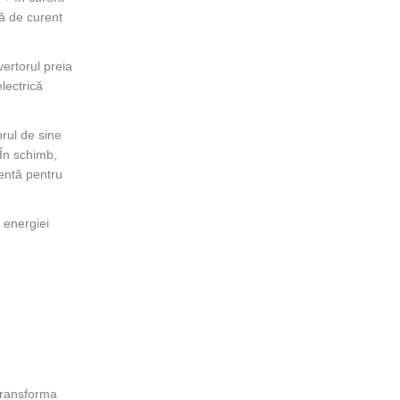
mă de curent
vertorul preia
lectrică
orul de sine
 În schimb,
ientă pentru
i energiei
 transforma