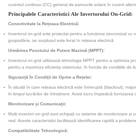
curentul continuu (CC) generat de panourile solare în curent alterna
Principalele Caracteristici Ale Invertorului On-Grid:
Conectivitate la Rețeaua Electrică:
Invertorul on-grid este proiectat pentru a funcționa sincronizat cu r
gospodărie, iar surplusul este livrat în rețeaua electrică.
Urmărirea Punctului de Putere Maximă (MPPT):
Invertorul on-grid utilizează tehnologia MPPT pentru a optimiza pro
pentru a maximiza eficiența sistemului, în funcție de condițiile de i
Siguranță În Condiții de Oprire a Rețelei:
În situații în care rețeaua electrică este întreruptă (blackout), maj
în timpul lucrărilor de întreținere. Acest lucru împiedică furnizarea
Monitorizare și Comunicații:
Mulți invertori on-grid sunt echipați cu sisteme de monitorizare ș
real. Aceste caracteristici facilitează identificarea rapidă a probleme
Compatibilitate Tehnologică: