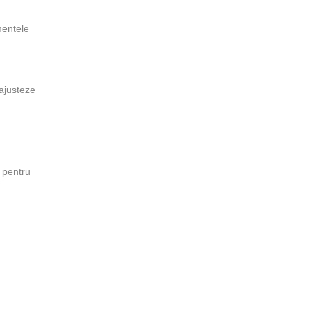
mentele
 ajusteze
u pentru