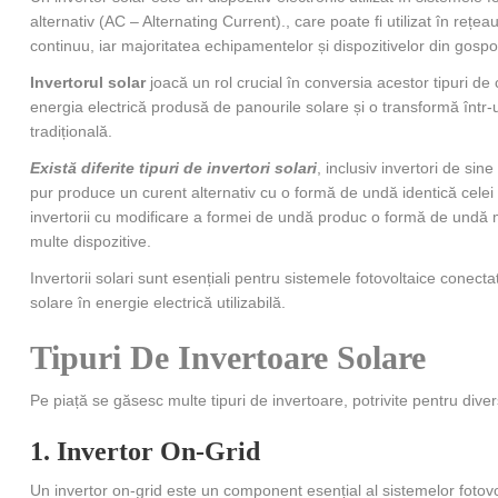
alternativ (AC – Alternating Current)., care poate fi utilizat în reț
continuu, iar majoritatea echipamentelor și dispozitivelor din gospod
Invertorul solar
joacă un rol crucial în conversia acestor tipuri de
energia electrică produsă de panourile solare și o transformă într-un
tradițională.
Există diferite tipuri de invertori solari
, inclusiv invertori de sin
pur produce un curent alternativ cu o formă de undă identică celei di
invertorii cu modificare a formei de undă produc o formă de undă ma
multe dispozitive.
Invertorii solari sunt esențiali pentru sistemele fotovoltaice conecta
solare în energie electrică utilizabilă.
Tipuri De Invertoare Solare
Pe piață se găsesc multe tipuri de invertoare, potrivite pentru divers
1. Invertor On-Grid
Un invertor on-grid este un component esențial al sistemelor fotovol