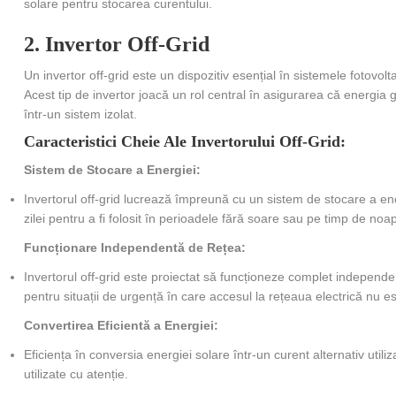
solare pentru stocarea curentului.
2. Invertor Off-Grid
Un invertor off-grid este un dispozitiv esențial în sistemele fotovol
Acest tip de invertor joacă un rol central în asigurarea că energia 
într-un sistem izolat.
Caracteristici Cheie Ale Invertorului Off-Grid:
Sistem de Stocare a Energiei:
Invertorul off-grid lucrează împreună cu un sistem de stocare a ene
zilei pentru a fi folosit în perioadele fără soare sau pe timp de noap
Funcționare Independentă de Rețea:
Invertorul off-grid este proiectat să funcționeze complet independent 
pentru situații de urgență în care accesul la rețeaua electrică nu es
Convertirea Eficientă a Energiei:
Eficiența în conversia energiei solare într-un curent alternativ utiliz
utilizate cu atenție.