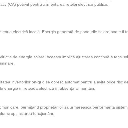
tiv (CA) potrivit pentru alimentarea rețelei electrice publice.
ețeaua electrică locală. Energia generată de panourile solare poate fi fol
ducția de energie solară. Aceasta implică ajustarea continuă a tensiunii
luminare.
oritatea invertorilor on-grid se opresc automat pentru a evita orice risc d
 de energie în rețeaua electrică în absența alimentării.
i comunicare, permițând proprietarilor să urmărească performanța sistemu
lor și optimizarea funcționării.