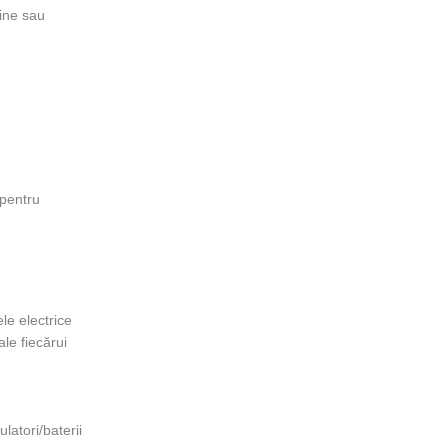
line sau
 pentru
ele electrice
ale fiecărui
latori/baterii