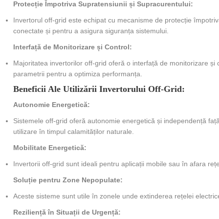
Protecție Împotriva Supratensiunii și Supracurentului:
Invertorul off-grid este echipat cu mecanisme de protecție împotri
conectate și pentru a asigura siguranța sistemului.
Interfață de Monitorizare și Control:
Majoritatea invertorilor off-grid oferă o interfață de monitorizare și
parametrii pentru a optimiza performanța.
Beneficii Ale Utilizării Invertorului Off-Grid:
Autonomie Energetică:
Sistemele off-grid oferă autonomie energetică și independență față d
utilizare în timpul calamităților naturale.
Mobilitate Energetică:
Invertorii off-grid sunt ideali pentru aplicații mobile sau în afara re
Soluție pentru Zone Nepopulate:
Aceste sisteme sunt utile în zonele unde extinderea rețelei electri
Reziliență în Situații de Urgență: