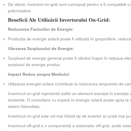
De obicei, invertorii on-grid sunt concepuți pentru a fi compatibili 
policristaline.
Beneficii Ale Utilizării Invertorului On-Grid:
Reducerea Facturilor de Energie:
Producția de energie solară poate fi utilizată în gospodărie, reducâ
Vânzarea Surplusului de Energie:
Surplusul de energie generat poate fi vândut înapoi în rețeaua elect
surplusul de energie produs.
Impact Redus asupra Mediului:
Utilizarea energiei solare contribuie la reducerea amprentei de car
Invertorul on-grid reprezintă astfel un element esențial în tranziția c
existente. O consultare cu experți în energie solară poate ajuta la d
sistem fotovoltaic.
Invertorul on-grid este cel mai folosit tip de invertor și costă mai puți
Invertorul off-grid e o componentă a sistemelor off-grid, acele sis