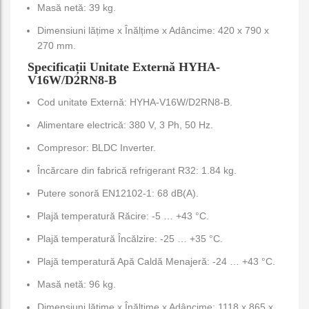
Masă netă: 39 kg.
Dimensiuni lățime x Înălțime x Adâncime: 420 x 790 x
270 mm.
Specificații Unitate Externă HYHA-
V16W/D2RN8-B
Cod unitate Externă: HYHA-V16W/D2RN8-B.
Alimentare electrică: 380 V, 3 Ph, 50 Hz.
Compresor: BLDC Inverter.
Încărcare din fabrică refrigerant R32: 1.84 kg.
Putere sonoră EN12102-1: 68 dB(A).
Plajă temperatură Răcire: -5 … +43 °C.
Plajă temperatură Încălzire: -25 … +35 °C.
Plajă temperatură Apă Caldă Menajeră: -24 … +43 °C.
Masă netă: 96 kg.
Dimensiuni lățime x Înălțime x Adâncime: 1118 x 865 x