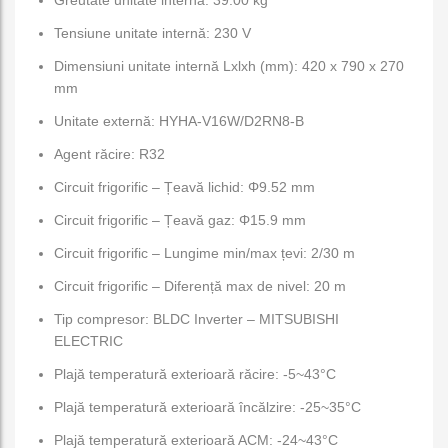
Tensiune unitate internă: 230 V
Dimensiuni unitate internă Lxlxh (mm): 420 x 790 x 270
mm
Unitate externă: HYHA-V16W/D2RN8-B
Agent răcire: R32
Circuit frigorific – Țeavă lichid: Φ9.52 mm
Circuit frigorific – Țeavă gaz: Φ15.9 mm
Circuit frigorific – Lungime min/max țevi: 2/30 m
Circuit frigorific – Diferență max de nivel: 20 m
Tip compresor: BLDC Inverter – MITSUBISHI
ELECTRIC
Plajă temperatură exterioară răcire: -5~43°C
Plajă temperatură exterioară încălzire: -25~35°C
Plajă temperatură exterioară ACM: -24~43°C