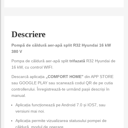
Descriere
Pompă de căldură aer-apă split R32 Hyundai 16 kW
380 V
Pompa de căldură aer-apă split
trifazată
R32 Hyundai de
16 kW, cu control WIFI.
Descarcă aplicația
„COMFORT HOME”
din APP STORE
sau GOOGLE PLAY sau scanează codul QR de pe cutia
controllerului. Înregistrează-te urmând pașii descriși în
manual.
Aplicația funcționează pe Android 7.0 și IOS7, sau
versiuni mai noi.
Aplicația permite vizualizarea statusului pompei de
căldură, modul de operare.