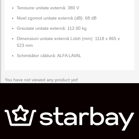
Tensiune unitate externă: 380 V
Nivel zgomot unitate externă (dB): 68 dB
Greutate unitate externă: 112.00 kg
Dimensiuni unitate externă Lxlxh (mm): 1118 x 865 x
523 mm
Schimbător căldură: ALFA LAVAL
You have not viewed any product yet!