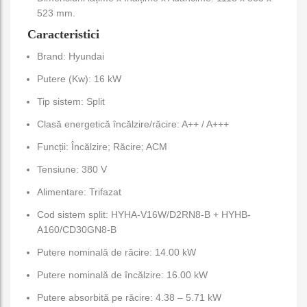
523 mm.
Caracteristici
Brand: Hyundai
Putere (Kw): 16 kW
Tip sistem: Split
Clasă energetică încălzire/răcire: A++ / A+++
Funcții: Încălzire; Răcire; ACM
Tensiune: 380 V
Alimentare: Trifazat
Cod sistem split: HYHA-V16W/D2RN8-B + HYHB-
A160/CD30GN8-B
Putere nominală de răcire: 14.00 kW
Putere nominală de încălzire: 16.00 kW
Putere absorbită pe răcire: 4.38 – 5.71 kW