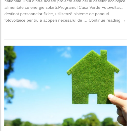
naționale.Unul dintre aceste proiecte este cel al caselor ecologice
alimentate cu energie solară.Programul Casa Verde Fotovoltaic,
destinat persoanelor fizice, utilizează sisteme de panouri
AFM 
fotovoltaice pentru a acoperi necesarul de …
Continue reading
→