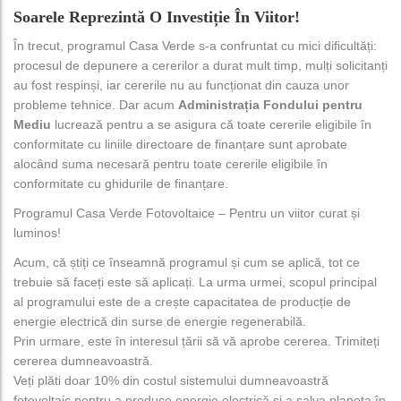
Soarele Reprezintă O Investiție În Viitor!
În trecut, programul Casa Verde s-a confruntat cu mici dificultăți:
procesul de depunere a cererilor a durat mult timp, mulți solicitanți
au fost respinși, iar cererile nu au funcționat din cauza unor
probleme tehnice. Dar acum
Administrația Fondului pentru
Mediu
lucrează pentru a se asigura că toate cererile eligibile în
conformitate cu liniile directoare de finanțare sunt aprobate
alocând suma necesară pentru toate cererile eligibile în
conformitate cu ghidurile de finanțare.
Programul Casa Verde Fotovoltaice – Pentru un viitor curat și
luminos!
Acum, că știți ce înseamnă programul și cum se aplică, tot ce
trebuie să faceți este să aplicați. La urma urmei, scopul principal
al programului este de a crește capacitatea de producție de
energie electrică din surse de energie regenerabilă.
Prin urmare, este în interesul țării să vă aprobe cererea. Trimiteți
cererea dumneavoastră.
Veți plăti doar 10% din costul sistemului dumneavoastră
fotovoltaic pentru a produce energie electrică și a salva planeta în