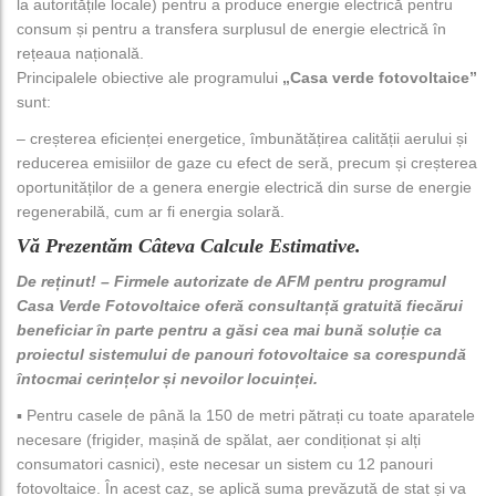
la autoritățile locale) pentru a produce energie electrică pentru
consum și pentru a transfera surplusul de energie electrică în
rețeaua națională.
Principalele obiective ale programului
„Casa verde fotovoltaice”
sunt:
– creșterea eficienței energetice, îmbunătățirea calității aerului și
reducerea emisiilor de gaze cu efect de seră, precum și creșterea
oportunităților de a genera energie electrică din surse de energie
regenerabilă, cum ar fi energia solară.
Vă Prezentăm Câteva Calcule Estimative.
De reținut! – Firmele autorizate de AFM pentru programul
Casa Verde Fotovoltaice oferă consultanță gratuită fiecărui
beneficiar în parte pentru a găsi cea mai bună soluție ca
proiectul sistemului de panouri fotovoltaice sa corespundă
întocmai cerințelor și nevoilor locuinței.
▪️ Pentru casele de până la 150 de metri pătrați cu toate aparatele
necesare (frigider, mașină de spălat, aer condiționat și alți
consumatori casnici), este necesar un sistem cu 12 panouri
fotovoltaice. În acest caz, se aplică suma prevăzută de stat și va