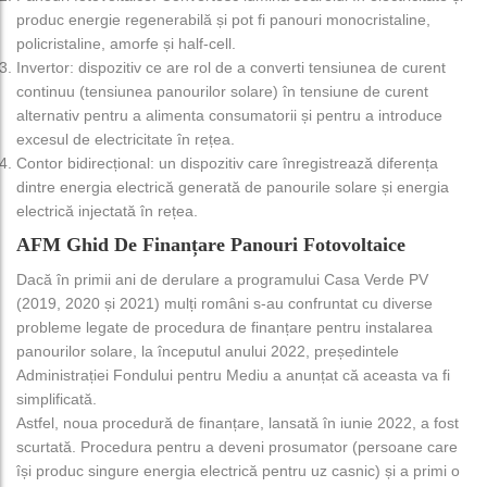
produc energie regenerabilă și pot fi panouri monocristaline,
policristaline, amorfe și half-cell.
Invertor: dispozitiv ce are rol de a converti tensiunea de curent
continuu (tensiunea panourilor solare) în tensiune de curent
alternativ pentru a alimenta consumatorii și pentru a introduce
excesul de electricitate în rețea.
Contor bidirecțional: un dispozitiv care înregistrează diferența
dintre energia electrică generată de panourile solare și energia
electrică injectată în rețea.
AFM Ghid De Finanțare Panouri Fotovoltaice
Dacă în primii ani de derulare a programului Casa Verde PV
(2019, 2020 și 2021) mulți români s-au confruntat cu diverse
probleme legate de procedura de finanțare pentru instalarea
panourilor solare, la începutul anului 2022, președintele
Administrației Fondului pentru Mediu a anunțat că aceasta va fi
simplificată.
Astfel, noua procedură de finanțare, lansată în iunie 2022, a fost
scurtată. Procedura pentru a deveni prosumator (persoane care
își produc singure energia electrică pentru uz casnic) și a primi o