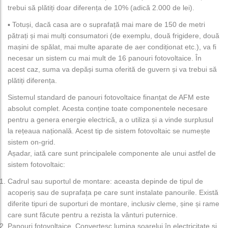
trebui să plătiți doar diferența de 10% (adică 2.000 de lei).
▪️ Totuși, dacă casa are o suprafață mai mare de 150 de metri
pătrați și mai mulți consumatori (de exemplu, două frigidere, două
mașini de spălat, mai multe aparate de aer condiționat etc.), va fi
necesar un sistem cu mai mult de 16 panouri fotovoltaice. În
acest caz, suma va depăși suma oferită de guvern și va trebui să
plătiți diferența.
Sistemul standard de panouri fotovoltaice finanțat de AFM este
absolut complet. Acesta conține toate componentele necesare
pentru a genera energie electrică, a o utiliza și a vinde surplusul
la rețeaua națională. Acest tip de sistem fotovoltaic se numește
sistem on-grid.
Așadar, iată care sunt principalele componente ale unui astfel de
sistem fotovoltaic:
Cadrul sau suportul de montare: aceasta depinde de tipul de
acoperiș sau de suprafața pe care sunt instalate panourile. Există
diferite tipuri de suporturi de montare, inclusiv cleme, șine și rame
care sunt făcute pentru a rezista la vânturi puternice.
Panouri fotovoltaice. Convertesc lumina soarelui în electricitate și