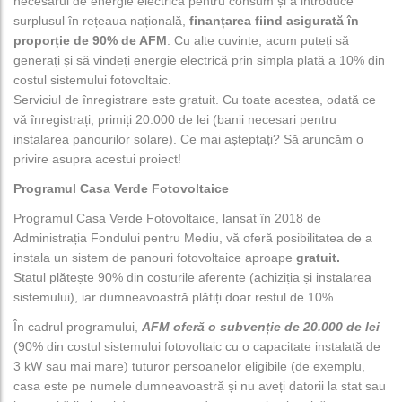
necesarul de energie electrică pentru consum și a introduce
surplusul în rețeaua națională,
finanțarea fiind asigurată în
proporție de 90% de AFM
. Cu alte cuvinte, acum puteți să
generați și să vindeți energie electrică prin simpla plată a 10% din
costul sistemului fotovoltaic.
Serviciul de înregistrare este gratuit. Cu toate acestea, odată ce
vă înregistrați, primiți 20.000 de lei (banii necesari pentru
instalarea panourilor solare). Ce mai așteptați? Să aruncăm o
privire asupra acestui proiect!
Programul Casa Verde Fotovoltaice
Programul Casa Verde Fotovoltaice, lansat în 2018 de
Administrația Fondului pentru Mediu, vă oferă posibilitatea de a
instala un sistem de panouri fotovoltaice aproape
gratuit.
Statul plătește 90% din costurile aferente (achiziția și instalarea
sistemului), iar dumneavoastră plătiți doar restul de 10%.
În cadrul programului,
AFM oferă o subvenție de 20.000 de lei
(90% din costul sistemului fotovoltaic cu o capacitate instalată de
3 kW sau mai mare) tuturor persoanelor eligibile (de exemplu,
casa este pe numele dumneavoastră și nu aveți datorii la stat sau