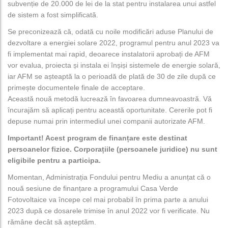
subvenție de 20.000 de lei de la stat pentru instalarea unui astfel
de sistem a fost simplificată.
Se preconizează că, odată cu noile modificări aduse Planului de
dezvoltare a energiei solare 2022, programul pentru anul 2023 va
fi implementat mai rapid, deoarece instalatorii aprobați de AFM
vor evalua, proiecta și instala ei înșiși sistemele de energie solară,
iar AFM se așteaptă la o perioadă de plată de 30 de zile după ce
primește documentele finale de acceptare.
Această nouă metodă lucrează în favoarea dumneavoastră. Vă
încurajăm să aplicați pentru această oportunitate. Cererile pot fi
depuse numai prin intermediul unei companii autorizate AFM.
Important! Acest program de finanțare este destinat
persoanelor fizice. Corporațiile (persoanele juridice) nu sunt
eligibile pentru a participa.
Momentan, Administrația Fondului pentru Mediu a anunțat că o
nouă sesiune de finanțare a programului Casa Verde
Fotovoltaice va începe cel mai probabil în prima parte a anului
2023 după ce dosarele trimise în anul 2022 vor fi verificate. Nu
rămâne decât să așteptăm.