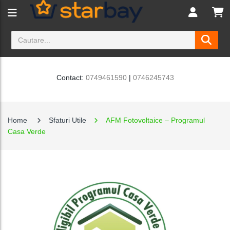
Contact:
0749461590
|
0746245743
Home
Sfaturi Utile
AFM Fotovoltaice – Programul
Casa Verde