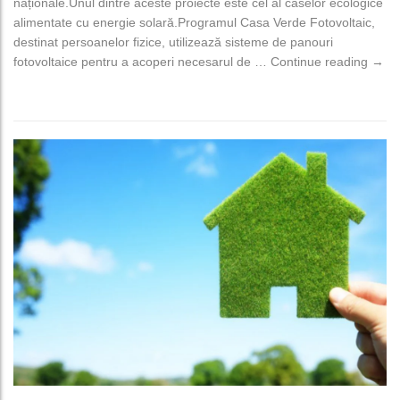
naționale.Unul dintre aceste proiecte este cel al caselor ecologice
alimentate cu energie solară.Programul Casa Verde Fotovoltaic,
destinat persoanelor fizice, utilizează sisteme de panouri
AFM 
fotovoltaice pentru a acoperi necesarul de …
Continue reading
→