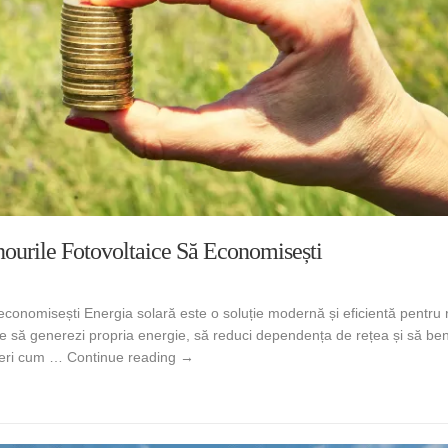
ourile Fotovoltaice Să Economisești
ă economisești Energia solară este o soluție modernă și eficientă pentru
ermite să generezi propria energie, să reduci dependența de rețea și să ben
Facturi mai mici la energie: Cum te ajută 
operi cum …
Continue reading
→