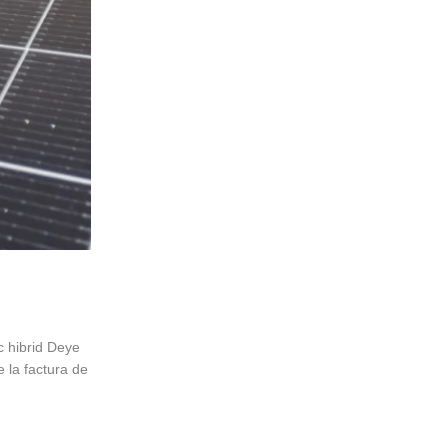
c hibrid Deye
e la factura de
udețul Iași