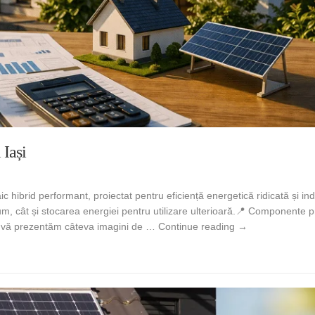
 Iași
ic hibrid performant, proiectat pentru eficiență energetică ridicată și i
sum, cât și stocarea energiei pentru utilizare ulterioară.📍 Componente p
Sistem Fotovoltai
jos vă prezentăm câteva imagini de …
Continue reading
→