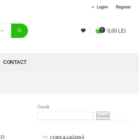
Login
Register
0
0,00
LEI
CONTACT
Caută
Caută
te
CURTE & GRĂDINĂ