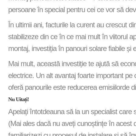
persoane în special pentru cei ce vor să de
În ultimii ani, facturile la curent au crescut d
stabilizeze din ce în ce mai mult în viitorul 
montaj, investiția în panouri solare fiabile și 
Mai mult, această investiție te ajută să ec
electrice. Un alt avantaj foarte important pe c
oferă panourile este reducerea emisiilorde d
Nu Uitați!
Apelați întotdeauna să la un specialist car
(Mai ales dacă nu aveți cunoștințe în acest
familiarizezi cu procesul de instalare și să în