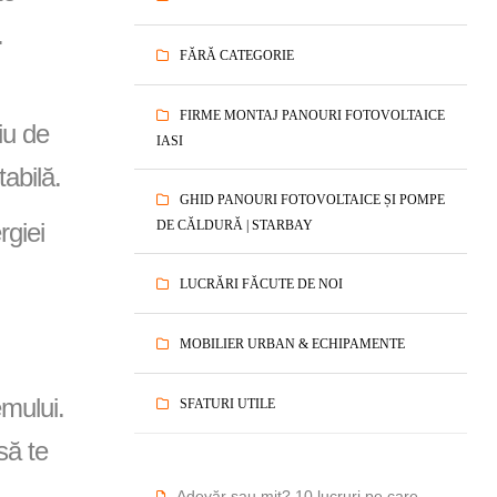
.
FĂRĂ CATEGORIE
FIRME MONTAJ PANOURI FOTOVOLTAICE
iu de
IASI
tabilă.
GHID PANOURI FOTOVOLTAICE ȘI POMPE
rgiei
DE CĂLDURĂ | STARBAY
LUCRĂRI FĂCUTE DE NOI
MOBILIER URBAN & ECHIPAMENTE
mului.
SFATURI UTILE
să te
Adevăr sau mit? 10 lucruri pe care