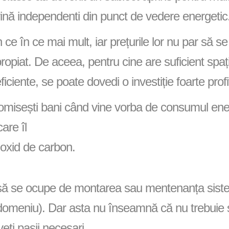
vină independenti din punct de vedere energetic
in ce în ce mai mult, iar prețurile lor nu par să se
apropiat. De aceea, pentru cine are suficient spaț
eficiente, se poate dovedi o investiție foarte profi
onomisești bani când vine vorba de consumul ene
are îl
ioxid de carbon.
e să se ocupe de montarea sau mentenanța siste
 domeniu). Dar asta nu înseamnă că nu trebuie 
veți pașii necesari.