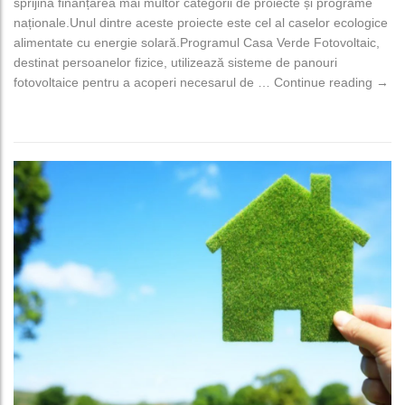
sprijină finanțarea mai multor categorii de proiecte și programe
naționale.Unul dintre aceste proiecte este cel al caselor ecologice
alimentate cu energie solară.Programul Casa Verde Fotovoltaic,
destinat persoanelor fizice, utilizează sisteme de panouri
AFM 
fotovoltaice pentru a acoperi necesarul de …
Continue reading
→