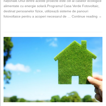
naționale.Unul dintre aceste proiecte este cel al caselor ecologice
alimentate cu energie solară.Programul Casa Verde Fotovoltaic,
destinat persoanelor fizice, utilizează sisteme de panouri
AFM 
fotovoltaice pentru a acoperi necesarul de …
Continue reading
→