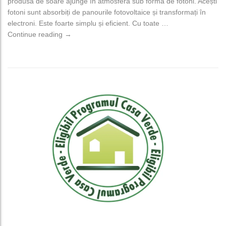
produsă de soare ajunge în atmosferă sub formă de fotoni. Acești
fotoni sunt absorbiți de panourile fotovoltaice și transformați în
electroni. Este foarte simplu și eficient. Cu toate …
Montajul panourilor fotovoltaice ⚒️
Continue reading
→