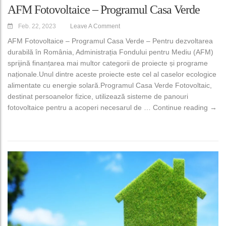
AFM Fotovoltaice – Programul Casa Verde
Feb. 22, 2023
Leave A Comment
AFM Fotovoltaice – Programul Casa Verde – Pentru dezvoltarea
durabilă în România, Administrația Fondului pentru Mediu (AFM)
sprijină finanțarea mai multor categorii de proiecte și programe
naționale.Unul dintre aceste proiecte este cel al caselor ecologice
alimentate cu energie solară.Programul Casa Verde Fotovoltaic,
destinat persoanelor fizice, utilizează sisteme de panouri
AFM 
fotovoltaice pentru a acoperi necesarul de …
Continue reading
→