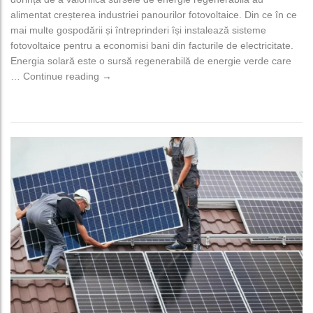
alimentat creșterea industriei panourilor fotovoltaice. Din ce în ce
mai multe gospodării și întreprinderi își instalează sisteme
fotovoltaice pentru a economisi bani din facturile de electricitate.
Energia solară este o sursă regenerabilă de energie verde care
Tipuri de sisteme fotovoltaice – componente – a
…
Continue reading
→