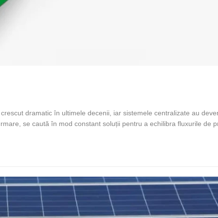
escut dramatic în ultimele decenii, iar sistemele centralizate au deven
urmare, se caută în mod constant soluții pentru a echilibra fluxurile de p
n prosumator?