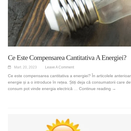
Ce Este Compensarea Cantitativa A Energiei?
Mart. 20, 2023
Leave A Comment
Ce este compensarea cantitativa a energiei? În articolele anterioa
energie și a o introduce în rețea. Știți deja că consumatorii care
Ce este co
consum pot vinde energia electrică …
Continue reading
→