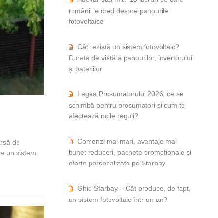
românii le cred despre panourile
fotovoltaice
Cât rezistă un sistem fotovoltaic?
Durata de viață a panourilor, invertorului
și bateriilor
Legea Prosumatorului 2026: ce se
schimbă pentru prosumatori și cum te
afectează noile reguli?
Comenzi mai mari, avantaje mai
ursă de
bune: reduceri, pachete promoționale și
ege un sistem
oferte personalizate pe Starbay
Ghid Starbay – Cât produce, de fapt,
un sistem fotovoltaic într-un an?