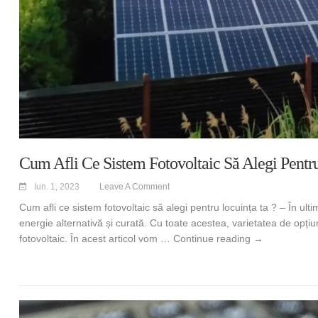
Cum Afli Ce Sistem Fotovoltaic Să Alegi Pentr
Iun. 1, 2023
Leave A Comment
Cum afli ce sistem fotovoltaic să alegi pentru locuința ta ? – În ult
energie alternativă și curată. Cu toate acestea, varietatea de opțiu
Cum afli ce sis
fotovoltaic. În acest articol vom …
Continue reading
→