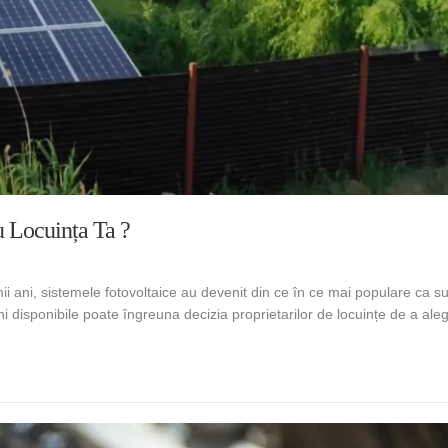
u Locuința Ta ?
imii ani, sistemele fotovoltaice au devenit din ce în ce mai populare ca s
ni disponibile poate îngreuna decizia proprietarilor de locuințe de a al
tem fotovoltaic să alegi pentru locuința ta ?