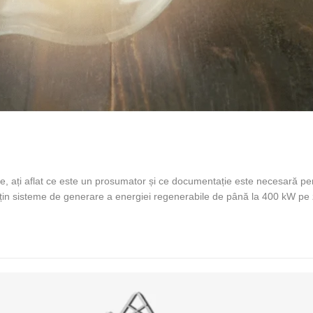
re, ați aflat ce este un prosumator și ce documentație este necesară p
 dețin sisteme de generare a energiei regenerabile de până la 400 kW pe
mpensarea cantitativa a energiei?