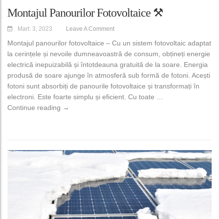
Montajul Panourilor Fotovoltaice ⚒️
Mart. 3, 2023
Leave A Comment
Montajul panourilor fotovoltaice – Cu un sistem fotovoltaic adaptat
la cerințele și nevoile dumneavoastră de consum, obțineți energie
electrică inepuizabilă și întotdeauna gratuită de la soare. Energia
produsă de soare ajunge în atmosferă sub formă de fotoni. Acești
fotoni sunt absorbiți de panourile fotovoltaice și transformați în
electroni. Este foarte simplu și eficient. Cu toate …
Montajul panourilor fotovoltaice ⚒️
Continue reading
→