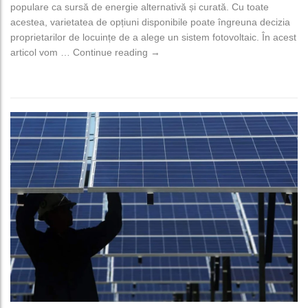
populare ca sursă de energie alternativă și curată. Cu toate
acestea, varietatea de opțiuni disponibile poate îngreuna decizia
proprietarilor de locuințe de a alege un sistem fotovoltaic. În acest
Cum afli ce sistem fotovoltaic să aleg
articol vom …
Continue reading
→