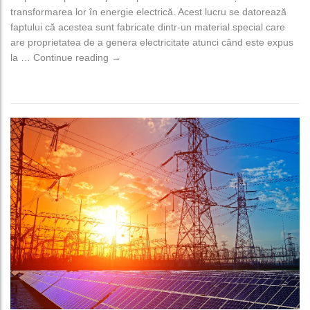
transformarea lor în energie electrică. Acest lucru se datorează
faptului că acestea sunt fabricate dintr-un material special care
are proprietatea de a genera electricitate atunci când este expus
Cine poate instala panouri fotovoltaice?￼
la …
Continue reading
→