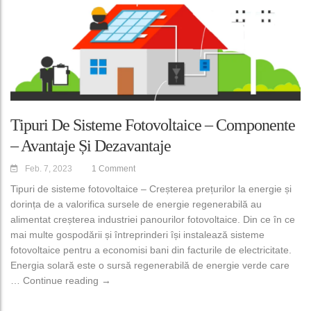
Tipuri De Sisteme Fotovoltaice – Componente
– Avantaje Și Dezavantaje
Feb. 7, 2023
1 Comment
Tipuri de sisteme fotovoltaice – Creșterea prețurilor la energie și
dorința de a valorifica sursele de energie regenerabilă au
alimentat creșterea industriei panourilor fotovoltaice. Din ce în ce
mai multe gospodării și întreprinderi își instalează sisteme
fotovoltaice pentru a economisi bani din facturile de electricitate.
Energia solară este o sursă regenerabilă de energie verde care
Tipuri de sisteme fotovoltaice – componente – a
…
Continue reading
→